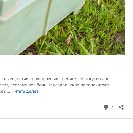
е полчища этих прожорливых вредителей оккупируют
фект, поэтому все больше огородников предпочитают
Обработка
тка? …
Читать далее
картофеля
перед
коммента
2
посадкой
от
колорадского
жука