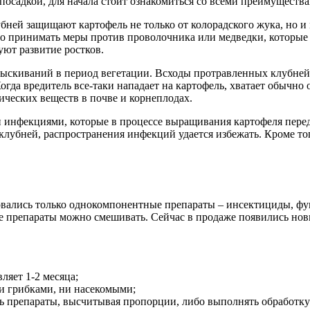
посадкой, для начала стоит ознакомиться со всеми преимуществам
бней защищают картофель не только от колорадского жука, но и
ьно принимать меры против проволочника или медведки, которые
ют развитие ростков.
рыскиваний в период вегетации. Всходы протравленных клубней
гда вредитель все-таки нападает на картофель, хватает обычно
ических веществ в почве и корнеплодах.
 инфекциями, которые в процессе выращивания картофеля пере
убней, распространения инфекций удается избежать. Кроме того
вались только однокомпонентные препараты – инсектициды, фун
все препараты можно смешивать. Сейчас в продаже появились но
ляет 1-2 месяца;
и грибками, ни насекомыми;
ть препараты, высчитывая пропорции, либо выполнять обработк