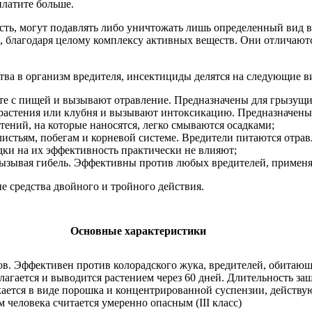
платите больше.
есть, могут подавлять либо уничтожать лишь определенный вид
й, благодаря целому комплексу активных веществ. Они отличают
ва в организм вредителя, инсектициды делятся на следующие в
е с пищей и вызывают отравление. Предназначены для грызущи
 растения или клубня и вызывают интоксикацию. Предназначены 
тений, на которые наносятся, легко смываются осадками;
листьям, побегам и корневой системе. Вредители питаются отр
дки на их эффективность практически не влияют;
ызывая гибель. Эффективны против любых вредителей, применяю
 средства двойного и тройного действия.
Основные характеристики
. Эффективен против колорадского жука, вредителей, обитающи
агается и выводится растением через 60 дней. Длительность защ
скается в виде порошка и концентрированной суспензии, действ
 человека считается умеренно опасным (III класс)