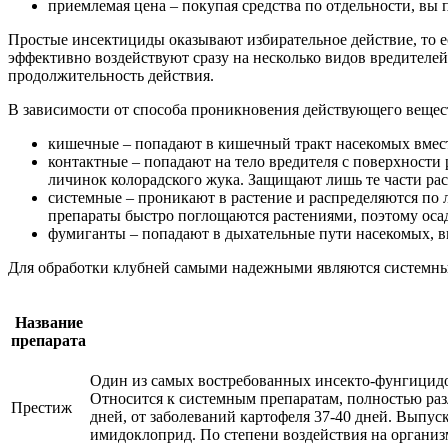
приемлемая цена – покупая средства по отдельности, вы 
Простые инсектициды оказывают избирательное действие, то 
эффективно воздействуют сразу на несколько видов вредителе
продолжительность действия.
В зависимости от способа проникновения действующего вещест
кишечные – попадают в кишечный тракт насекомых вмест
контактные – попадают на тело вредителя с поверхности
личинок колорадского жука. Защищают лишь те части рас
системные – проникают в растение и распределяются по 
препараты быстро поглощаются растениями, поэтому оса
фумиганты – попадают в дыхательные пути насекомых, в
Для обработки клубней самыми надежными являются системные
Название
препарата
Один из самых востребованных инсекто-фунгицидов
Относится к системным препаратам, полностью разл
Престиж
дней, от заболеваний картофеля 37-40 дней. Выпу
имидоклоприд. По степени воздействия на организм