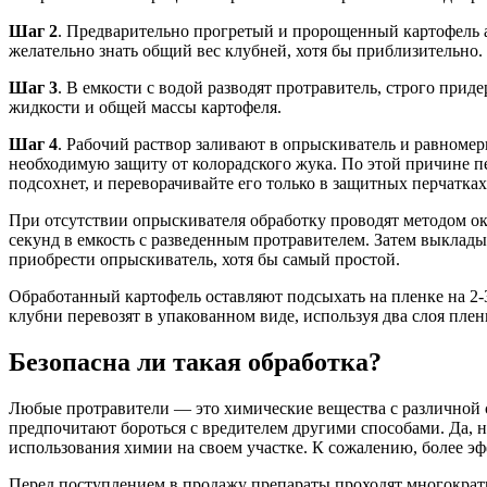
Шаг 2
. Предварительно прогретый и пророщенный картофель а
желательно знать общий вес клубней, хотя бы приблизительно.
Шаг 3
. В емкости с водой разводят протравитель, строго при
жидкости и общей массы картофеля.
Шаг 4
. Рабочий раствор заливают в опрыскиватель и равноме
необходимую защиту от колорадского жука. По этой причине пе
подсохнет, и переворачивайте его только в защитных перчатках
При отсутствии опрыскивателя обработку проводят методом оку
секунд в емкость с разведенным протравителем. Затем выклады
приобрести опрыскиватель, хотя бы самый простой.
Обработанный картофель оставляют подсыхать на пленке на 2-
клубни перевозят в упакованном виде, используя два слоя плен
Безопасна ли такая обработка?
Любые протравители — это химические вещества с различной с
предпочитают бороться с вредителем другими способами. Да, на
использования химии на своем участке. К сожалению, более эф
Перед поступлением в продажу препараты проходят многократн