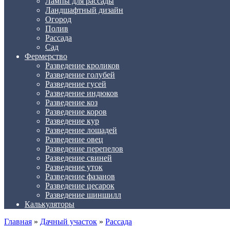
Лампы для рассады
Ландшафтный дизайн
Огород
Полив
Рассада
Сад
Фермерство
Разведение кроликов
Разведение голубей
Разведение гусей
Разведение индюков
Разведение коз
Разведение коров
Разведение кур
Разведение лошадей
Разведение овец
Разведение перепелов
Разведение свиней
Разведение уток
Разведение фазанов
Разведение цесарок
Разведение шиншилл
Калькуляторы
Главная
»
Дачный участок
»
Рассада