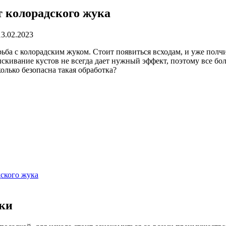
т колорадского жука
13.02.2023
ьба с колорадским жуком. Стоит появиться всходам, и уже полч
ыскивание кустов не всегда дает нужный эффект, поэтому все б
колько безопасна такая обработка?
дского жука
ки