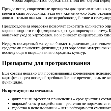
Чтобы определиться, обрабатывать или нет клубни перед 
Прежде всего, современные препараты для протравливания клу
время и силы огородника, ведь ему уже не нужно будет отдел
дополнительно оказывают антигрибковое действие и стимулиру
Предпосадочная обработка позволяет сократить количество оп
хорошо подрасти и сформировать крепкую корневую систему. Ко
облегчает уход за картофелем, но и снижает концентрацию хим
Нередко посадочный материал бывает зараженным различными
средствами применять фунгициды для обработки материнских кл
последующего выращивания огородных культур.
Препараты для протравливания
Еще совсем недавно для протравливания корнеплодов использо
картофеля перед посадкой требовал больше времени, ведь не 
фунгициды.
Их преимущества
очевидны:
длительный эффект от применения – срок действия состав
широкий спектр воздействия – растения не поражаются н
удобство в использовании – нет необходимости смешива