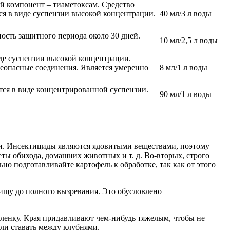
 компонент – тиаметоксам. Средство
я в виде суспензии высокой концентрации.
40 мл/3 л воды
сть защитного периода около 30 дней.
10 мл/2,5 л воды
де суспензии высокой концентрации.
 неопасные соединения. Является умеренно
8 мл/1 л воды
тся в виде концентрированной суспензии.
90 мл/1 л воды
ти. Инсектициды являются ядовитыми веществами, поэтому
еты обихода, домашних животных и т. д. Во-вторых, строго
о подготавливайте картофель к обработке, так как от этого
пищу до полного вызревания. Это обусловлено
ленку. Края придавливают чем-нибудь тяжелым, чтобы не
ли ставать между клубнями.