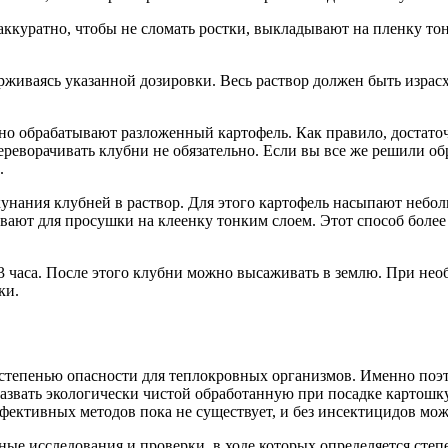
ккуратно, чтобы не сломать ростки, выкладывают на пленку то
держиваясь указанной дозировки. Весь раствор должен быть израс
рно обрабатывают разложенный картофель. Как правило, достато
реворачивать клубни не обязательно. Если вы все же решили обр
.
нания клубней в раствор. Для этого картофель насыпают неболь
вают для просушки на клеенку тонким слоем. Этот способ более 
3 часа. После этого клубни можно высаживать в землю. При не
ки.
тепенью опасности для теплокровных организмов. Именно поэто
звать экологически чистой обработанную при посадке картошку н
фективных методов пока не существует, и без инсектицидов мож
ые исследования и проверки, в ходе которых определяется степ