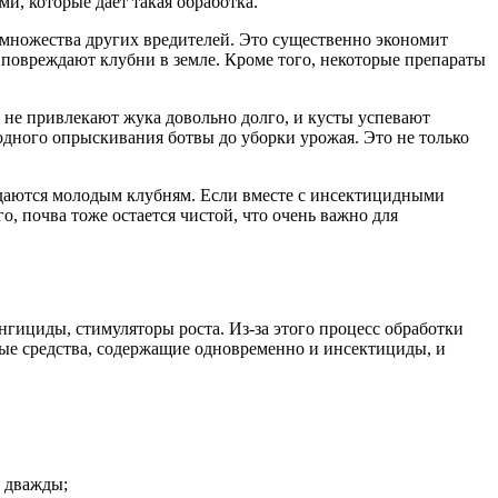
и, которые дает такая обработка.
 множества других вредителей. Это существенно экономит
 повреждают клубни в земле. Кроме того, некоторые препараты
 не привлекают жука довольно долго, и кусты успевают
 одного опрыскивания ботвы до уборки урожая. Это не только
даются молодым клубням. Если вместе с инсектицидными
, почва тоже остается чистой, что очень важно для
гициды, стимуляторы роста. Из-за этого процесс обработки
вые средства, содержащие одновременно и инсектициды, и
у дважды;