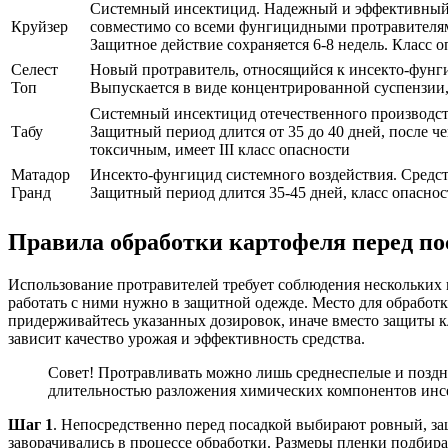
Системный инсектицид. Надежный и эффективный 
Круйзер
совместимо со всеми фунгицидными протравителям
Защитное действие сохраняется 6-8 недель. Класс о
Селест
Новый протравитель, относящийся к инсекто-фунги
Топ
Выпускается в виде концентрированной суспензии,
Системный инсектицид отечественного производст
Табу
Защитный период длится от 35 до 40 дней, после ч
токсичным, имеет III класс опасности
Матадор
Инсекто-фунгицид системного воздействия. Средст
Гранд
Защитный период длится 35-45 дней, класс опасност
Правила обработки картофеля перед по
Использование протравителей требует соблюдения нескольких 
работать с ними нужно в защитной одежде. Место для обработк
придерживайтесь указанных дозировок, иначе вместо защиты кл
зависит качество урожая и эффективность средства.
Совет! Протравливать можно лишь среднеспелые и поздни
длительностью разложения химических компонентов инс
Шаг 1
. Непосредственно перед посадкой выбирают ровный, за
заворачивались в процессе обработки. Размеры пленки подбир