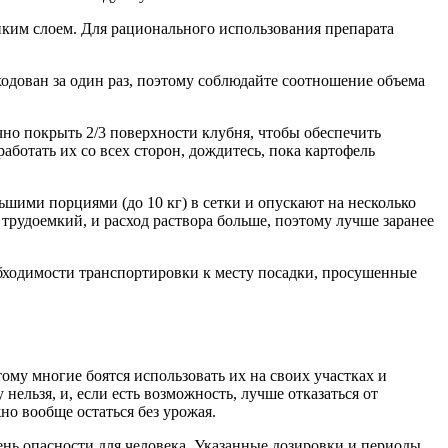
нким слоем. Для рационального использования препарата
ходован за один раз, поэтому соблюдайте соотношение объема
чно покрыть 2/3 поверхности клубня, чтобы обеспечить
аботать их со всех сторон, дождитесь, пока картофель
шими порциями (до 10 кг) в сетки и опускают на несколько
трудоемкий, и расход раствора больше, поэтому лучше заранее
обходимости транспортировки к месту посадки, просушенные
му многие боятся использовать их на своих участках и
ельзя, и, если есть возможность, лучше отказаться от
но вообще остаться без урожая.
ень опасности для человека. Указанные дозировки и периоды