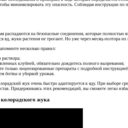
 чтобы минимизировать эту опасность. Соблюдая инструкции по 
мя распадаются на безопасные соединения, которые полностью вы
я яд, жуки растения не трогают. Но уже через месяц-полтора их 
запомните несколько правил:
 раствора;
авленных клубней, обязательно дождитесь полного вызревания;
ите только лицензированные препараты с подробной инструкцие
м ботвы и уборкой урожая.
лорадский жук очень быстро адаптируется к яду. При выборе ср
став. Придерживаясь этих рекомендаций, вы сможете легко изба
 колорадского жука