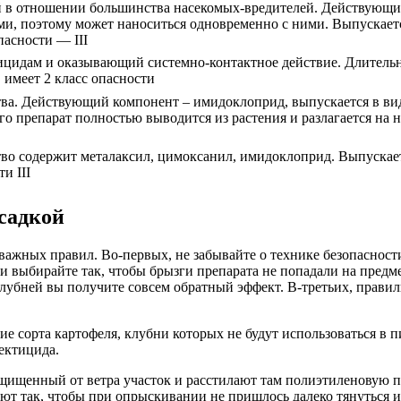
в отношении большинства насекомых-вредителей. Действующий
и, поэтому может наноситься одновременно с ними. Выпускаетс
пасности — III
цидам и оказывающий системно-контактное действие. Длительно
 имеет 2 класс опасности
ва. Действующий компонент – имидоклоприд, выпускается в ви
его препарат полностью выводится из растения и разлагается на
во содержит металаксил, цимоксанил, имидоклоприд. Выпускае
и III
садкой
важных правил. Во-первых, не забывайте о технике безопаснос
и выбирайте так, чтобы брызги препарата не попадали на предм
убней вы получите совсем обратный эффект. В-третьих, правильн
е сорта картофеля, клубни которых не будут использоваться в 
ектицида.
щищенный от ветра участок и расстилают там полиэтиленовую п
ают так, чтобы при опрыскивании не пришлось далеко тянуться и