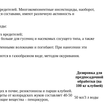
 вредителей. Многокомпонентные инсектициды, наоборот,
ся составами, имеют различную активность и
иды:
х вредителей;
больше для гусениц и насекомых сосущего типа, а также
авленными волокнами и погибают. При нанесении эти
тся в газообразном виде, методом окуривания.
Дозировка для
предпосадочной
обработки (на
100 кг клубней)
х в почве, ризоктониоза и парши клубней.
иты от колорадских жуков составляет 40-50
50 мл/3 л воды
ующие вещества – пенцикурон,