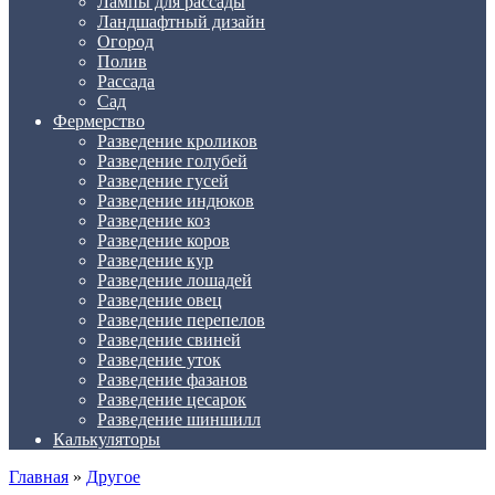
Лампы для рассады
Ландшафтный дизайн
Огород
Полив
Рассада
Сад
Фермерство
Разведение кроликов
Разведение голубей
Разведение гусей
Разведение индюков
Разведение коз
Разведение коров
Разведение кур
Разведение лошадей
Разведение овец
Разведение перепелов
Разведение свиней
Разведение уток
Разведение фазанов
Разведение цесарок
Разведение шиншилл
Калькуляторы
Главная
»
Другое