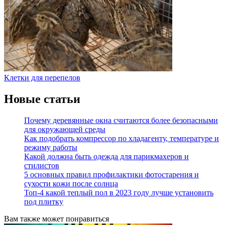
Клетки для перепелов
Новые статьи
Почему деревянные окна считаются более безопасными
для окружающей среды
Как подобрать компрессор по хладагенту, температуре и
режиму работы
Какой должна быть одежда для парикмахеров и
стилистов
5 основных правил профилактики фотостарения и
сухости кожи после солнца
Топ-4 какой теплый пол в 2023 году лучше установить
под плитку
Вам также может понравиться