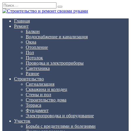
Перейти
Search
к
for:
содержанию
Главная
Ремонт
Балкон
Водоснабжение и канализация
Окна
Отопление
Пол
Потолок
Проводка и электроприборы
Сантехника
Разное
Строительство
Сигнализация
Скважина и колодец
Стены и пол
Строительство дома
Терраса
Фундамент
Электропроводка и оборудование
Участок
Борьба с вредителями и болезнями