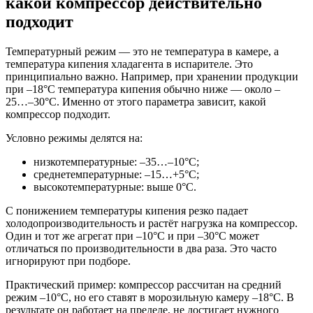
какой компрессор действительно
подходит
Температурный режим — это не температура в камере, а
температура кипения хладагента в испарителе. Это
принципиально важно. Например, при хранении продукции
при –18°C температура кипения обычно ниже — около –
25…–30°C. Именно от этого параметра зависит, какой
компрессор подходит.
Условно режимы делятся на:
низкотемпературные: –35…–10°C;
среднетемпературные: –15…+5°C;
высокотемпературные: выше 0°C.
С понижением температуры кипения резко падает
холодопроизводительность и растёт нагрузка на компрессор.
Один и тот же агрегат при –10°C и при –30°C может
отличаться по производительности в два раза. Это часто
игнорируют при подборе.
Практический пример: компрессор рассчитан на средний
режим –10°C, но его ставят в морозильную камеру –18°C. В
результате он работает на пределе, не достигает нужного