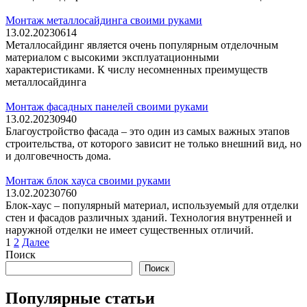
Монтаж металлосайдинга своими руками
13.02.2023
0
614
Металлосайдинг является очень популярным отделочным
материалом с высокими эксплуатационными
характеристиками. К числу несомненных преимуществ
металлосайдинга
Монтаж фасадных панелей своими руками
13.02.2023
0
940
Благоустройство фасада – это один из самых важных этапов
строительства, от которого зависит не только внешний вид, но
и долговечность дома.
Монтаж блок хауса своими руками
13.02.2023
0
760
Блок-хаус – популярный материал, используемый для отделки
стен и фасадов различных зданий. Технология внутренней и
наружной отделки не имеет существенных отличий.
Пагинация
1
2
Далее
записей
Поиск
Поиск
Популярные статьи