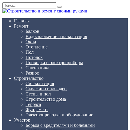
Перейти
Search
к
for:
содержанию
Главная
Ремонт
Балкон
Водоснабжение и канализация
Окна
Отопление
Пол
Потолок
Проводка и электроприборы
Сантехника
Разное
Строительство
Сигнализация
Скважина и колодец
Стены и пол
Строительство дома
Терраса
Фундамент
Электропроводка и оборудование
Участок
Борьба с вредителями и болезнями