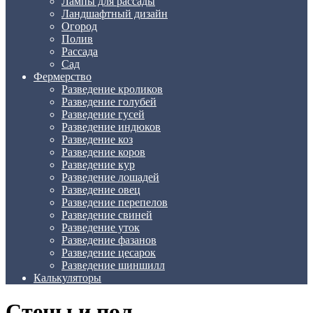
Лампы для рассады
Ландшафтный дизайн
Огород
Полив
Рассада
Сад
Фермерство
Разведение кроликов
Разведение голубей
Разведение гусей
Разведение индюков
Разведение коз
Разведение коров
Разведение кур
Разведение лошадей
Разведение овец
Разведение перепелов
Разведение свиней
Разведение уток
Разведение фазанов
Разведение цесарок
Разведение шиншилл
Калькуляторы
Стены и пол