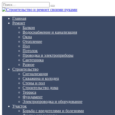
Перейти
Search
к
for:
содержанию
Главная
Ремонт
Балкон
Водоснабжение и канализация
Окна
Отопление
Пол
Потолок
Проводка и электроприборы
Сантехника
Разное
Строительство
Сигнализация
Скважина и колодец
Стены и пол
Строительство дома
Терраса
Фундамент
Электропроводка и оборудование
Участок
Борьба с вредителями и болезнями