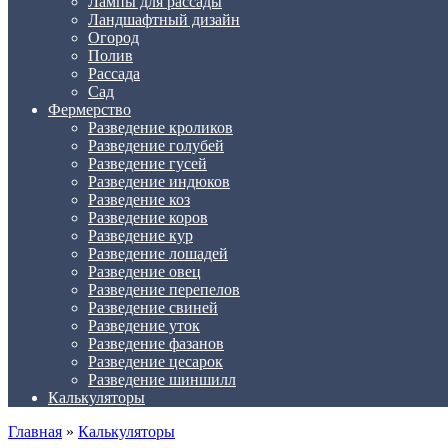
Лампы для рассады
Ландшафтный дизайн
Огород
Полив
Рассада
Сад
Фермерство
Разведение кроликов
Разведение голубей
Разведение гусей
Разведение индюков
Разведение коз
Разведение коров
Разведение кур
Разведение лошадей
Разведение овец
Разведение перепелов
Разведение свиней
Разведение уток
Разведение фазанов
Разведение цесарок
Разведение шиншилл
Калькуляторы
Главная
»
Калькуляторы