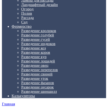
Лампы для рассады
Ландшафтный дизайн
Огород
Полив
Рассада
Сад
Фермерство
Разведение кроликов
Разведение голубей
Разведение гусей
Разведение индюков
Разведение коз
Разведение коров
Разведение кур
Разведение лошадей
Разведение овец
Разведение перепелов
Разведение свиней
Разведение уток
Разведение фазанов
Разведение цесарок
Разведение шиншилл
Калькуляторы
Главная