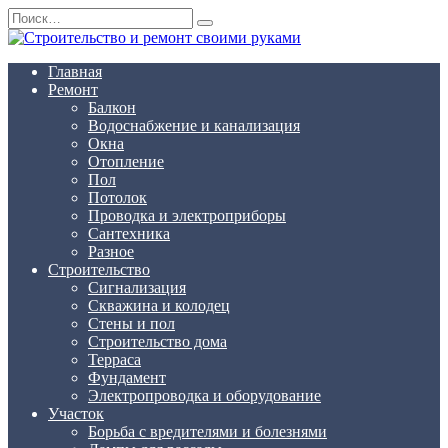
Перейти
Search
к
for:
содержанию
Главная
Ремонт
Балкон
Водоснабжение и канализация
Окна
Отопление
Пол
Потолок
Проводка и электроприборы
Сантехника
Разное
Строительство
Сигнализация
Скважина и колодец
Стены и пол
Строительство дома
Терраса
Фундамент
Электропроводка и оборудование
Участок
Борьба с вредителями и болезнями