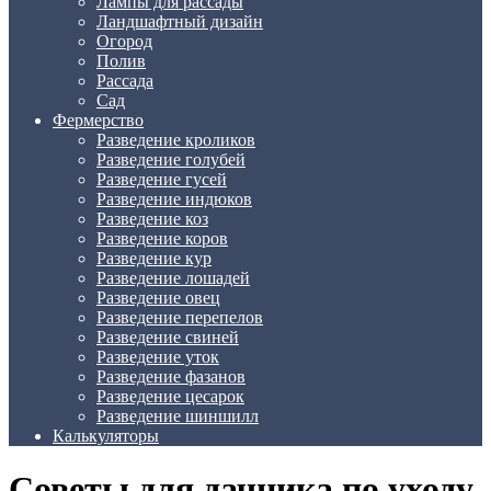
Лампы для рассады
Ландшафтный дизайн
Огород
Полив
Рассада
Сад
Фермерство
Разведение кроликов
Разведение голубей
Разведение гусей
Разведение индюков
Разведение коз
Разведение коров
Разведение кур
Разведение лошадей
Разведение овец
Разведение перепелов
Разведение свиней
Разведение уток
Разведение фазанов
Разведение цесарок
Разведение шиншилл
Калькуляторы
Советы для дачника по уходу