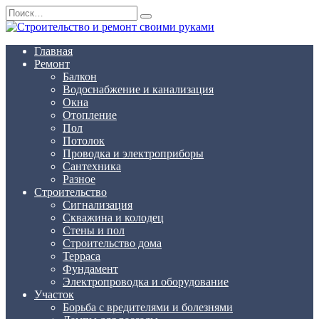
Перейти
Search
к
for:
содержанию
Главная
Ремонт
Балкон
Водоснабжение и канализация
Окна
Отопление
Пол
Потолок
Проводка и электроприборы
Сантехника
Разное
Строительство
Сигнализация
Скважина и колодец
Стены и пол
Строительство дома
Терраса
Фундамент
Электропроводка и оборудование
Участок
Борьба с вредителями и болезнями