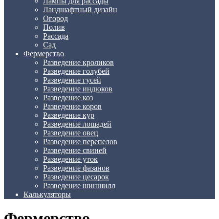
Лампы для рассады
Ландшафтный дизайн
Огород
Полив
Рассада
Сад
Фермерство
Разведение кроликов
Разведение голубей
Разведение гусей
Разведение индюков
Разведение коз
Разведение коров
Разведение кур
Разведение лошадей
Разведение овец
Разведение перепелов
Разведение свиней
Разведение уток
Разведение фазанов
Разведение цесарок
Разведение шиншилл
Калькуляторы
Фермерство