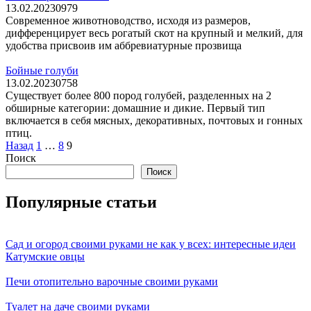
13.02.2023
0
979
Современное животноводство, исходя из размеров,
дифференцирует весь рогатый скот на крупный и мелкий, для
удобства присвоив им аббревиатурные прозвища
Бойные голуби
13.02.2023
0
758
Существует более 800 пород голубей, разделенных на 2
обширные категории: домашние и дикие. Первый тип
включается в себя мясных, декоративных, почтовых и гонных
птиц.
Пагинация
Назад
1
…
8
9
записей
Поиск
Поиск
Популярные статьи
Сад и огород своими руками не как у всех: интересные идеи
Катумские овцы
Печи отопительно варочные своими руками
Туалет на даче своими руками