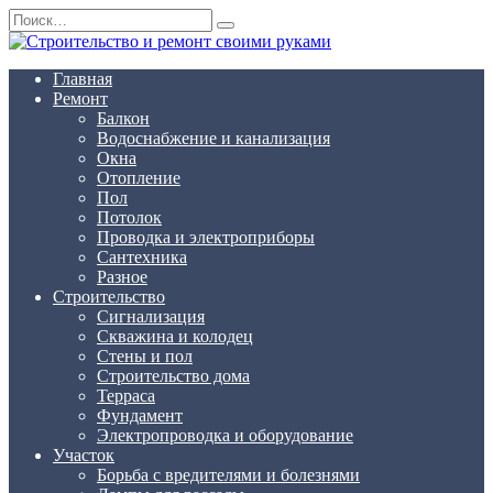
Перейти
Search
к
for:
содержанию
Главная
Ремонт
Балкон
Водоснабжение и канализация
Окна
Отопление
Пол
Потолок
Проводка и электроприборы
Сантехника
Разное
Строительство
Сигнализация
Скважина и колодец
Стены и пол
Строительство дома
Терраса
Фундамент
Электропроводка и оборудование
Участок
Борьба с вредителями и болезнями