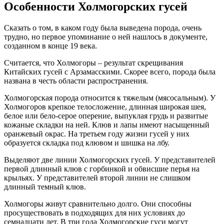
Особенности Холмогорских гусей
Сказать о том, в каком году была выведена порода, очень
трудно, но первое упоминание о ней нашлось в документе,
созданном в конце 19 века.
Считается, что Холмогоры – результат скрещивания
Китайских гусей с Арзамасскими. Скорее всего, порода была
названа в честь области распространения.
Холмогорская порода относится к тяжелым (мясосальным). У
Холмогоров крепкое телосложение, длинная широкая шея,
белое или бело-серое оперение, выпуклая грудь и развитые
кожаные складки на ней. Клюв и лапы имеют насыщенный
оранжевый окрас. На третьем году жизни гусей у них
образуется складка под клювом и шишка на лбу.
Выделяют две линии Холмогорских гусей. У представителей
первой длинный клюв с горбинкой и обвисшие перья на
крыльях. У представителей второй линии не слишком
длинный темный клюв.
Холмогоры живут сравнительно долго. Они способны
просуществовать в подходящих для них условиях до
семнадцати лет. В три года Холмогорские гуси могут