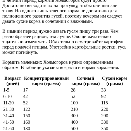
В летний период кормить Холмогоров будет просто.
Достаточно выводить их на прогулку, чтобы они щипали
траву. Но одного лишь зеленого корма не достаточно для
полноценного развития гусей, поэтому вечером им следует
давать сухие корма в сочетании с влажными.
В зимний период нужно давать гусям пищу три раза. Чем
разнообразнее рацион, тем лучше. Овощи желательно
тщательно измельчать. Обязательно осматривайте картофель
перед подачей птицам. Употребив картофельные ростки, гусь
может погибнуть.
Кормить маленьких Холмогоров нужно определенным
образом. В таблице указаны возраста и нормы кормления:
Возраст
Концентрированный
Сочный
Сухой корм
(дней)
корм (грамм)
корм (грамм)
(грамм)
1-5
17
28
33
6-10
42
52
92
11-20
52
100
115
21-30
122
210
220
31-40
150
300
290
41-50
160
400
330
51-60
180
500
350