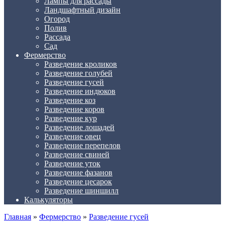
Лампы для рассады
Ландшафтный дизайн
Огород
Полив
Рассада
Сад
Фермерство
Разведение кроликов
Разведение голубей
Разведение гусей
Разведение индюков
Разведение коз
Разведение коров
Разведение кур
Разведение лошадей
Разведение овец
Разведение перепелов
Разведение свиней
Разведение уток
Разведение фазанов
Разведение цесарок
Разведение шиншилл
Калькуляторы
Главная
»
Фермерство
»
Разведение гусей