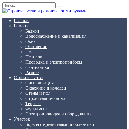
Перейти
Search
к
for:
содержанию
Главная
Ремонт
Балкон
Водоснабжение и канализация
Окна
Отопление
Пол
Потолок
Проводка и электроприборы
Сантехника
Разное
Строительство
Сигнализация
Скважина и колодец
Стены и пол
Строительство дома
Терраса
Фундамент
Электропроводка и оборудование
Участок
Борьба с вредителями и болезнями