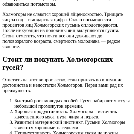
обзаводиться потомством.
Холмогоры не славятся хорошей яйценоскостью. Тридцать
яиц за год – стандартная цифра. Около восьмидесяти
процентов яиц Холмогорских гусынь оплодотворяются.
После инкубации из половины яиц вылупляются гусята.
Стоит отметить, что почти все они доживают до
половозрелого возраста, смертность молодняка — редкое
явление.
Стоит ли покупать Холмогорских
гусей?
Ответить на этот вопрос легко, если принять во внимание
достоинства и недостатки Холмогоров. Перед вами ряд их
преимуществ:
Быстрый рост молодых особей. Гусят набирают массу за
небольшой промежуток времени.
Хорошая продуктивность. Холмогоры – источник
качественного мяса, пуха, жира и перьев.
Развитый материнский инстинкт. Гусыни Холмогоры
являются хорошими наседками.
Неприхотливость. Холмогорским гусям не нужны