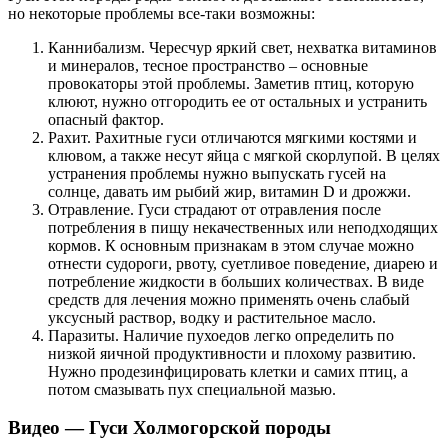
но некоторые проблемы все-таки возможны:
Каннибализм. Чересчур яркий свет, нехватка витаминов
и минералов, тесное пространство – основные
провокаторы этой проблемы. Заметив птиц, которую
клюют, нужно отгородить ее от остальных и устранить
опасный фактор.
Рахит. Рахитные гуси отличаются мягкими костями и
клювом, а также несут яйца с мягкой скорлупой. В целях
устранения проблемы нужно выпускать гусей на
солнце, давать им рыбий жир, витамин D и дрожжи.
Отравление. Гуси страдают от отравления после
потребления в пищу некачественных или неподходящих
кормов. К основным признакам в этом случае можно
отнести судороги, рвоту, суетливое поведение, диарею и
потребление жидкости в больших количествах. В виде
средств для лечения можно применять очень слабый
уксусный раствор, водку и растительное масло.
Паразиты. Наличие пухоедов легко определить по
низкой яичной продуктивности и плохому развитию.
Нужно продезинфицировать клетки и самих птиц, а
потом смазывать пух специальной мазью.
Видео — Гуси Холмогорской породы