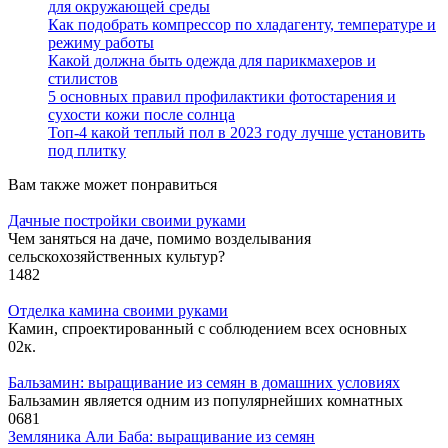
для окружающей среды
Как подобрать компрессор по хладагенту, температуре и
режиму работы
Какой должна быть одежда для парикмахеров и
стилистов
5 основных правил профилактики фотостарения и
сухости кожи после солнца
Топ-4 какой теплый пол в 2023 году лучше установить
под плитку
Вам также может понравиться
Дачные постройки своими руками
Чем заняться на даче, помимо возделывания
сельскохозяйственных культур?
1
482
Отделка камина своими руками
Камин, спроектированный с соблюдением всех основных
0
2к.
Бальзамин: выращивание из семян в домашних условиях
Бальзамин является одним из популярнейших комнатных
0
681
Земляника Али Баба: выращивание из семян