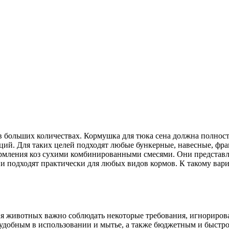
 в больших количествах. Кормушка для тюка сена должна полност
орций. Для таких целей подходят любые бункерные, навесные, фр
ормления коз сухими комбинированными смесями. Они представля
подходят практически для любых видов кормов. К такому вариа
я животных важно соблюдать некоторые требования, игнориров
 удобным в использовании и мытье, а также бюджетным и быстр