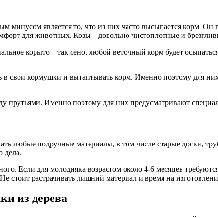
минусом является то, что из них часто высыпается корм. Он по
омфорт для животных. Козы – довольно чистоплотные и брезгливы
льное корыто – так сено, любой веточный корм будет осыпаться
ть в свои кормушки и вытаптывать корм. Именно поэтому для ни
ежду прутьями. Именно поэтому для них предусматривают специ
ть любые подручные материалы, в том числе старые доски, труб
 дела.
ого. Если для молодняка возрастом около 4-6 месяцев требуютс
Не стоит растрачивать лишний материал и время на изготовлен
ки из дерева