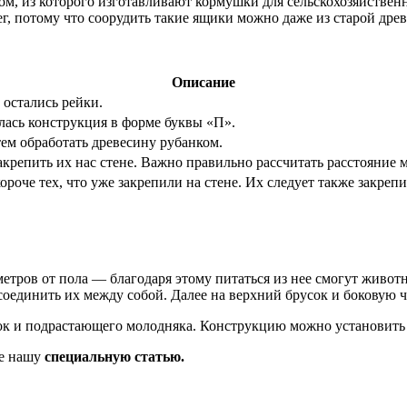
ом, из которого изготавливают кормушки для сельскохозяйстве
г, потому что соорудить такие ящики можно даже из старой древ
Описание
 остались рейки.
лась конструкция в форме буквы «П».
тем обработать древесину рубанком.
закрепить их нас стене. Важно правильно рассчитать расстояние
роче тех, что уже закрепили на стене. Их следует также закрепи
метров от пола — благодаря этому питаться из нее смогут живот
соединить их между собой. Далее на верхний брусок и боковую ч
к и подрастающего молодняка. Конструкцию можно установить в
те нашу
специальную статью.