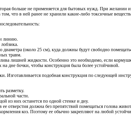
торая больше не применяется для бытовых нужд. При желании и
 том, что в ней ранее не хранили какие-либо токсичные веществ
оследовательность:
ти линию.
 лобзика.
го диаметра (около 25 см), куда должны будут свободно помещат
ных травм.
слива лишней жидкости. Особенно это необходимо, если кормушка
х на дне бочки, чтобы конструкция была более устойчивой.
чки. Изготавливается подобная конструкция по следующей инстр
ть разметку.
ральной части.
дой из них останется по одной стенке и дну.
в ее отверстия должна без препятствий помещаться голова живо
 кормления коз. Поэтому ее обычно закрепляют на любой устойч