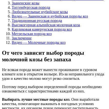
Зааненские козы
Тоггенбургская порода
Любознательные нубийские козы
Видео — Зааненская и нубийская породы коз
Традиционная русская порода
Высокогорная альпийская молочная коза
Карликовая камерунская порода коз
Мегрельская порода коз
Заключение
Видео — Молочные породы коз
От чего зависит выбор породы
молочной козы без запаха
Не всякая порода может вынести проживание в суровом
климате или в открытом вольере. Из-за неправильного ухода
удои и качество молоко могут резко снизиться.
Поэтому перед выбором определенной породы необходимо
ознакомиться с характеристиками каждой из них.
Выбирать лучше местные породы коз
. Они выработали
качества, помогающие выживать в погодных условиях
местности, их организм лучше переносит растительность,