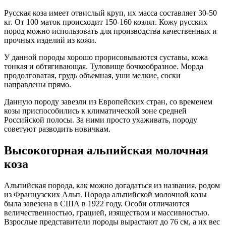
Русская коза имеет отвислый круп, их масса составляет 30-50
кг. От 100 маток происходит 150-160 козлят. Кожу русских
пород можно использовать для производства качественных и
прочных изделий из кожи.
У данной породы хорошо прорисовываются суставы, кожа
тонкая и обтягивающая. Туловище бочкообразное. Морда
продолговатая, грудь объемная, уши мелкие, соски
направлены прямо.
Данную породу завезли из Европейских стран, со временем
козы приспособились к климатической зоне средней
Российской полосы. За ними просто ухаживать, породу
советуют разводить новичкам.
Высокогорная альпийская молочная
коза
Альпийская порода, как можно догадаться из названия, родом
из Французских Альп. Порода альпийской молочной козы
была завезена в США в 1922 году. Особи отличаются
величественностью, грацией, изяществом и массивностью.
Взрослые представители породы вырастают до 76 см, а их вес