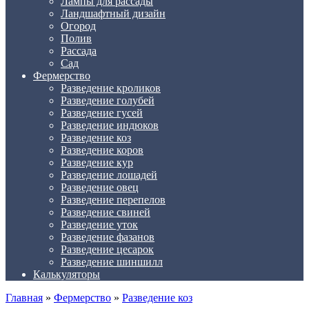
Лампы для рассады
Ландшафтный дизайн
Огород
Полив
Рассада
Сад
Фермерство
Разведение кроликов
Разведение голубей
Разведение гусей
Разведение индюков
Разведение коз
Разведение коров
Разведение кур
Разведение лошадей
Разведение овец
Разведение перепелов
Разведение свиней
Разведение уток
Разведение фазанов
Разведение цесарок
Разведение шиншилл
Калькуляторы
Главная
»
Фермерство
»
Разведение коз