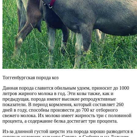
Тоггенбургская порода коз
Данная порода славится обильным удоем, приносит до 1000
литров жирного молока в год. Эти козы также, как и
предыдущая, порода имеют высокие репродуктивные
показатели. В период кормления, который составляет 260
дней в году, способны произвести до 700 кг отборного
свежего молока. Их молоко имеет жирность три с половиной
процента, а содержание белка достигает три процента.
Из-за длинной густой шерсти эта порода хорошо разводится в
суровых условиях дальнего Севера, в Сибири и на Дальнем