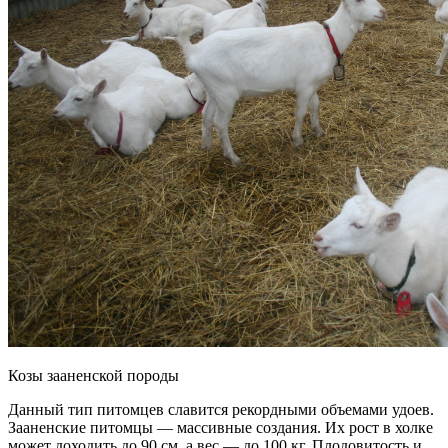
Козы зааненской породы
Данный тип питомцев славится рекордными объемами удоев.
Зааненские питомцы — массивные создания. Их рост в холке
может доходить до 90 см, а вес — до 100 кг. Плодовитость и