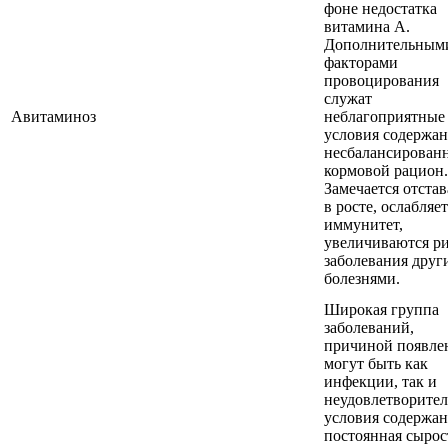
фоне недостатка
витамина А.
Дополнительным
факторами
провоцирования
служат
Авитаминоз
неблагоприятные
условия содержан
несбалансирован
кормовой рацион.
Замечается отста
в росте, ослабляе
иммунитет,
увеличиваются р
заболевания друг
болезнями.
Широкая группа
заболеваний,
причиной появле
могут быть как
инфекции, так и
неудовлетворите
условия содержан
постоянная сырос