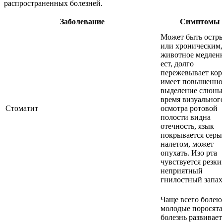
распространенных болезней.
Заболевание
Симптомы
Может быть остр
или хроническим
животное медлен
ест, долго
пережевывает кор
имеет повышенно
выделение слюны
время визуальног
Стоматит
осмотра ротовой
полости видна
отечность, язык
покрывается сер
налетом, может
опухать. Изо рта
чувствуется резк
неприятный
гнилостный запах
Чаще всего болею
молодые поросята
болезнь развивает