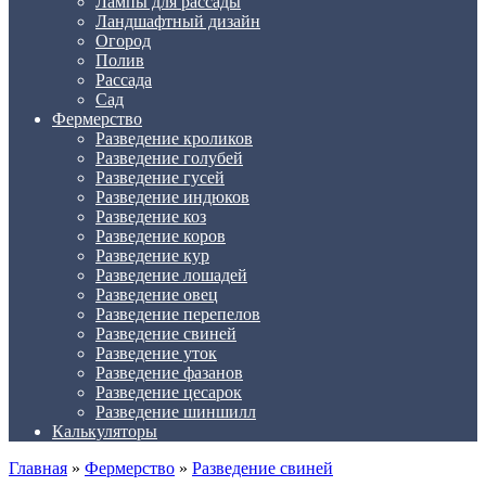
Лампы для рассады
Ландшафтный дизайн
Огород
Полив
Рассада
Сад
Фермерство
Разведение кроликов
Разведение голубей
Разведение гусей
Разведение индюков
Разведение коз
Разведение коров
Разведение кур
Разведение лошадей
Разведение овец
Разведение перепелов
Разведение свиней
Разведение уток
Разведение фазанов
Разведение цесарок
Разведение шиншилл
Калькуляторы
Главная
»
Фермерство
»
Разведение свиней