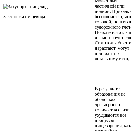
Может быть
частичной или
полной. Признаки
Закупорка пищевода
беспокойство, мо
головой, попытк
судорожного глот
Появляется отдыш
из пасти течет сл
Симптомы быстр
нарастают, могут
приводить к
летальному исход
В результате
образования на
оболочках
чрезмерного
количества слизи
ухудшаются все
процессы
пищеварения, кат
может быть