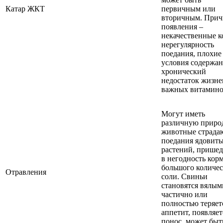
Катар ЖКТ
первичным или
вторичным. Прич
появления –
некачественные к
нерегулярность
поедания, плохие
условия содержан
хронический
недостаток жизн
важных витамино
Могут иметь
различную природ
животные страда
поедания ядовит
растений, прише
в негодность кор
большого количес
Отравления
соли. Свиньи
становятся вялым
частично или
полностью теряет
аппетит, появляет
понос, может быт