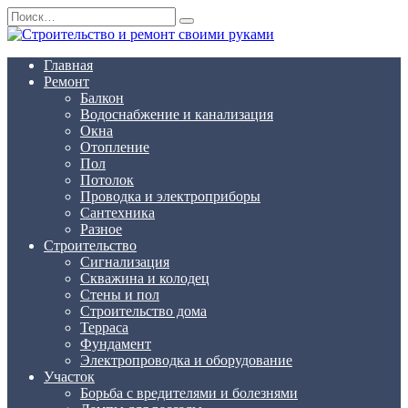
Перейти
Search
к
for:
содержанию
Главная
Ремонт
Балкон
Водоснабжение и канализация
Окна
Отопление
Пол
Потолок
Проводка и электроприборы
Сантехника
Разное
Строительство
Сигнализация
Скважина и колодец
Стены и пол
Строительство дома
Терраса
Фундамент
Электропроводка и оборудование
Участок
Борьба с вредителями и болезнями