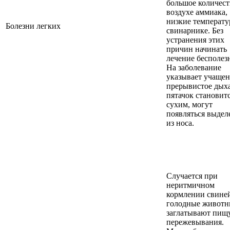
большое количест
воздухе аммиака,
низкие температу
Болезни легких
свинарнике. Без
устранения этих
причин начинать
лечение бесполез
На заболевание
указывает учаще
прерывистое дых
пятачок становит
сухим, могут
появляться выдел
из носа.
Случается при
неритмичном
кормлении свине
голодные животн
заглатывают пищу
пережевывания.