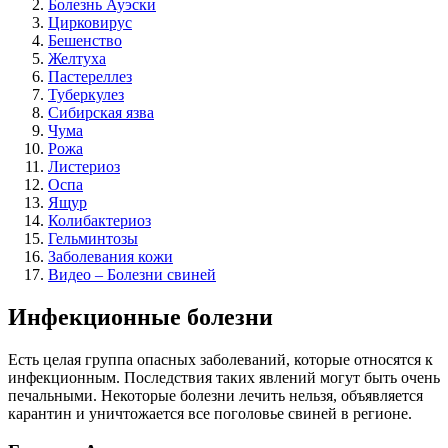
Болезнь Ауэски
Цирковирус
Бешенство
Желтуха
Пастереллез
Туберкулез
Сибирская язва
Чума
Рожа
Листериоз
Оспа
Ящур
Колибактериоз
Гельминтозы
Заболевания кожи
Видео – Болезни свиней
Инфекционные болезни
Есть целая группа опасных заболеваний, которые относятся к
инфекционным. Последствия таких явлений могут быть очень
печальными. Некоторые болезни лечить нельзя, объявляется
карантин и уничтожается все поголовье свиней в регионе.