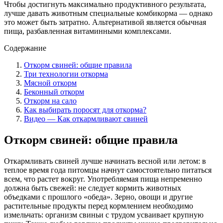
Чтобы достигнуть максимально продуктивного результата,
лучше давать животным специальные комбикорма — однако
это может быть затратно. Альтернативой является обычная
пища, разбавленная витаминными комплексами.
Содержание
Откорм свиней: общие правила
Три технологии откорма
Мясной откорм
Беконный откорм
Откорм на сало
Как выбирать поросят для откорма?
Видео — Как откармливают свиней
Откорм свиней: общие правила
Откармливать свиней лучше начинать весной или летом: в
теплое время года питомцы начнут самостоятельно питаться
всем, что растет вокруг. Употребляемая пища непременно
должна быть свежей: не следует кормить животных
объедками с прошлого «обеда». Зерно, овощи и другие
растительные продукты перед кормлением необходимо
измельчать: организм свиньи с трудом усваивает крупную