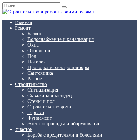
Перейти
Search
к
for:
содержанию
Главная
Ремонт
Балкон
Водоснабжение и канализация
Окна
Отопление
Пол
Потолок
Проводка и электроприборы
Сантехника
Разное
Строительство
Сигнализация
Скважина и колодец
Стены и пол
Строительство дома
Терраса
Фундамент
Электропроводка и оборудование
Участок
Борьба с вредителями и болезнями