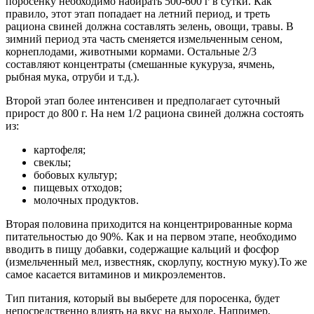
поросенку необходимо набирать 500-600 г в сутки. Как
правило, этот этап попадает на летний период, и треть
рациона свиней должна составлять зелень, овощи, травы. В
зимний период эта часть сменяется измельченным сеном,
корнеплодами, животными кормами. Остальные 2/3
составляют концентраты (смешанные кукуруза, ячмень,
рыбная мука, отруби и т.д.).
Второй этап более интенсивен и предполагает суточный
прирост до 800 г. На нем 1/2 рациона свиней должна состоять
из:
картофеля;
свеклы;
бобовых культур;
пищевых отходов;
молочных продуктов.
Вторая половина приходится на концентрированные корма
питательностью до 90%. Как и на первом этапе, необходимо
вводить в пищу добавки, содержащие кальций и фосфор
(измельченный мел, известняк, скорлупу, костную муку).То же
самое касается витаминов и микроэлементов.
Тип питания, который вы выберете для поросенка, будет
непосредственно влиять на вкус на выходе. Например,