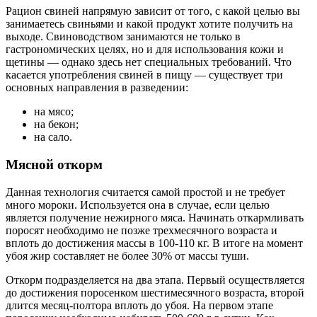
Рацион свиней напрямую зависит от того, с какой целью вы
занимаетесь свиньями и какой продукт хотите получить на
выходе. Свиноводством занимаются не только в
гастрономических целях, но и для использования кожи и
щетины — однако здесь нет специальных требований. Что
касается употребления свиней в пищу — существует три
основных направления в разведении:
на мясо;
на бекон;
на сало.
Мясной откорм
Данная технология считается самой простой и не требует
много мороки. Используется она в случае, если целью
является получение нежирного мяса. Начинать откармливать
поросят необходимо не позже трехмесячного возраста и
вплоть до достижения массы в 100-110 кг. В итоге на момент
убоя жир составляет не более 30% от массы туши.
Откорм подразделяется на два этапа. Первый осуществляется
до достижения поросенком шестимесячного возраста, второй
длится месяц-полтора вплоть до убоя. На первом этапе