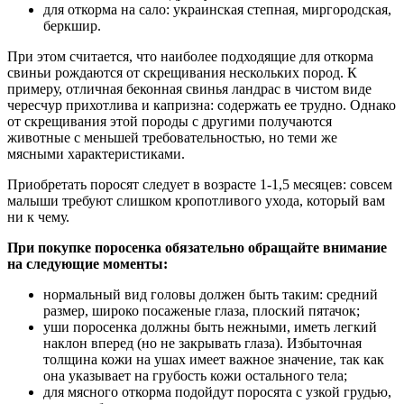
для откорма на сало: украинская степная, миргородская,
беркшир.
При этом считается, что наиболее подходящие для откорма
свиньи рождаются от скрещивания нескольких пород. К
примеру, отличная беконная свинья ландрас в чистом виде
чересчур прихотлива и капризна: содержать ее трудно. Однако
от скрещивания этой породы с другими получаются
животные с меньшей требовательностью, но теми же
мясными характеристиками.
Приобретать поросят следует в возрасте 1-1,5 месяцев: совсем
малыши требуют слишком кропотливого ухода, который вам
ни к чему.
При покупке поросенка обязательно обращайте внимание
на следующие моменты:
нормальный вид головы должен быть таким: средний
размер, широко посаженые глаза, плоский пятачок;
уши поросенка должны быть нежными, иметь легкий
наклон вперед (но не закрывать глаза). Избыточная
толщина кожи на ушах имеет важное значение, так как
она указывает на грубость кожи остального тела;
для мясного откорма подойдут поросята с узкой грудью,