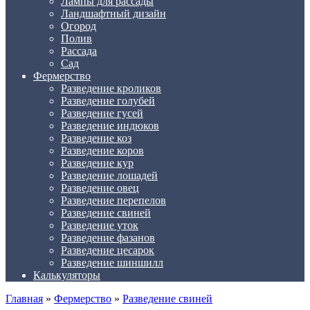
Лампы для рассады
Ландшафтный дизайн
Огород
Полив
Рассада
Сад
Фермерство
Разведение кроликов
Разведение голубей
Разведение гусей
Разведение индюков
Разведение коз
Разведение коров
Разведение кур
Разведение лошадей
Разведение овец
Разведение перепелов
Разведение свиней
Разведение уток
Разведение фазанов
Разведение цесарок
Разведение шиншилл
Калькуляторы
Главная
»
Фермерство
»
Разведение свиней