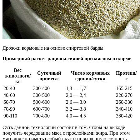
Дрожжи кормовые на основе спиртовой барды
Примерный расчет рациона свиней при мясном откорме
Вес
Суточный
Число кормовых
Протеин/
животного/
привес/г
единиц/сутки
г
кг
20-40
300-400
1,3 — 1,7
165-215
40-60
300-500
2,0 — 2,4
220-270
60-70
500-600
2,6 — 3,0
260-330
70-90
600-700
3,2 — 3,8
340-410
90-110
700-800
4,0 — 4,5
360-420
Суть данной технологии состоит в том, чтобы на выходе
получить чередование мяса с прослойками жира. При этом
мясо должно иметь особый вкус и повышенную сочность,