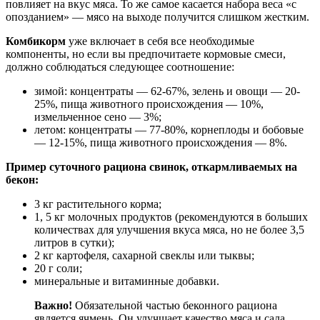
повлияет на вкус мяса. То же самое касается набора веса «с
опозданием» — мясо на выходе получится слишком жестким.
Комбикорм
уже включает в себя все необходимые
компоненты, но если вы предпочитаете кормовые смеси,
должно соблюдаться следующее соотношение:
зимой: концентраты — 62-67%, зелень и овощи — 20-
25%, пища животного происхождения — 10%,
измельченное сено — 3%;
летом: концентраты — 77-80%, корнеплоды и бобовые
— 12-15%, пища животного происхождения — 8%.
Пример суточного рациона свинок, откармливаемых на
бекон:
3 кг растительного корма;
1, 5 кг молочных продуктов (рекомендуются в больших
количествах для улучшения вкуса мяса, но не более 3,5
литров в сутки);
2 кг картофеля, сахарной свеклы или тыквы;
20 г соли;
минеральные и витаминные добавки.
Важно!
Обязательной частью беконного рациона
является ячмень. Он улучшает качество мяса и сала