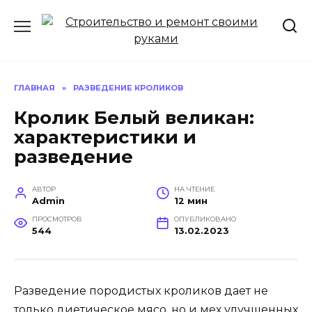
Перейти
к
содержанию
ГЛАВНАЯ
»
РАЗВЕДЕНИЕ КРОЛИКОВ
Кролик Белый великан:
характеристики и
разведение
АВТОР
НА ЧТЕНИЕ
Admin
12 мин
ПРОСМОТРОВ
ОПУБЛИКОВАНО
544
13.02.2023
Разведение породистых кроликов дает не
только диетическое мясо, но и мех улучшенных