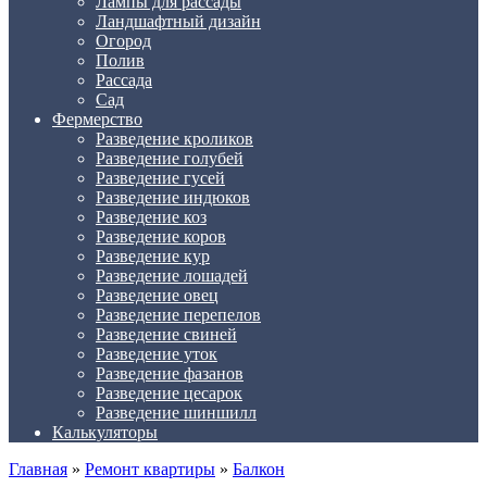
Лампы для рассады
Ландшафтный дизайн
Огород
Полив
Рассада
Сад
Фермерство
Разведение кроликов
Разведение голубей
Разведение гусей
Разведение индюков
Разведение коз
Разведение коров
Разведение кур
Разведение лошадей
Разведение овец
Разведение перепелов
Разведение свиней
Разведение уток
Разведение фазанов
Разведение цесарок
Разведение шиншилл
Калькуляторы
Главная
»
Ремонт квартиры
»
Балкон