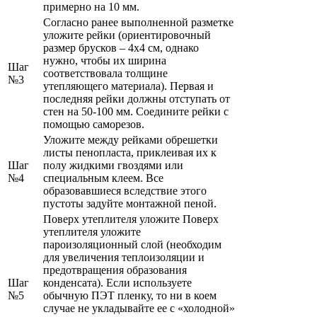
примерно на 10 мм.
Согласно ранее выполненной разметке
уложите рейки (ориентировочный
размер брусков – 4х4 см, однако
нужно, чтобы их ширина
Шаг
соответствовала толщине
№3
утепляющего материала). Первая и
последняя рейки должны отступать от
стен на 50-100 мм. Соедините рейки с
помощью саморезов.
Уложите между рейками обрешетки
листы пенопласта, приклеивая их к
Шаг
полу жидкими гвоздями или
№4
специальным клеем. Все
образовавшиеся вследствие этого
пустоты задуйте монтажной пеной.
Поверх утеплителя уложите Поверх
утеплителя уложите
пароизоляционный слой (необходим
для увеличения теплоизоляции и
предотвращения образования
Шаг
конденсата). Если используете
№5
обычную ПЭТ пленку, то ни в коем
случае не укладывайте ее с «холодной»