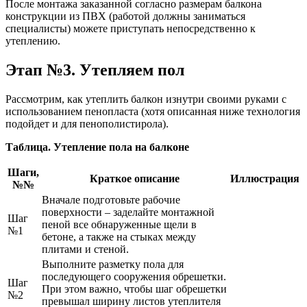
После монтажа заказанной согласно размерам балкона
конструкции из ПВХ (работой должны заниматься
специалисты) можете приступать непосредственно к
утеплению.
Этап №3. Утепляем пол
Рассмотрим, как утеплить балкон изнутри своими руками с
использованием пенопласта (хотя описанная ниже технология
подойдет и для пенополистирола).
Таблица. Утепление пола на балконе
Шаги,
Краткое описание
Иллюстрация
№№
Вначале подготовьте рабочие
поверхности – заделайте монтажной
Шаг
пеной все обнаруженные щели в
№1
бетоне, а также на стыках между
плитами и стеной.
Выполните разметку пола для
последующего сооружения обрешетки.
Шаг
При этом важно, чтобы шаг обрешетки
№2
превышал ширину листов утеплителя