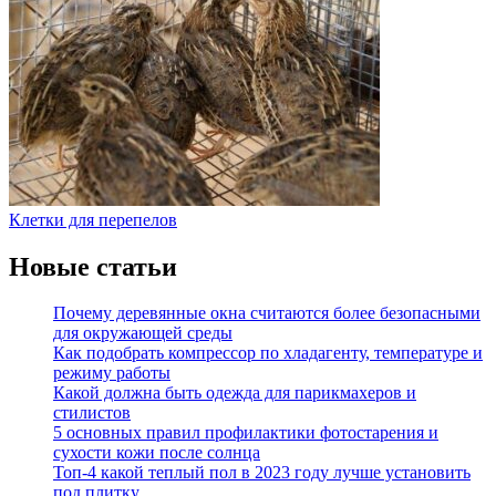
Клетки для перепелов
Новые статьи
Почему деревянные окна считаются более безопасными
для окружающей среды
Как подобрать компрессор по хладагенту, температуре и
режиму работы
Какой должна быть одежда для парикмахеров и
стилистов
5 основных правил профилактики фотостарения и
сухости кожи после солнца
Топ-4 какой теплый пол в 2023 году лучше установить
под плитку