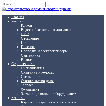
Перейти
Search
к
for:
содержанию
Главная
Ремонт
Балкон
Водоснабжение и канализация
Окна
Отопление
Пол
Потолок
Проводка и электроприборы
Сантехника
Разное
Строительство
Сигнализация
Скважина и колодец
Стены и пол
Строительство дома
Терраса
Фундамент
Электропроводка и оборудование
Участок
Борьба с вредителями и болезнями