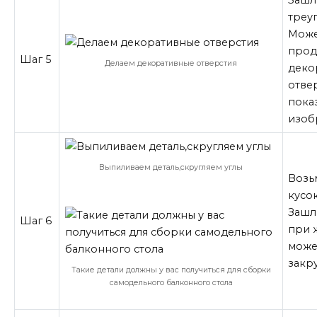
Зашл
треу
Може
прод
Шаг 5
Делаем декоративные отверстия
деко
отвер
пока
изоб
Выпиливаем деталь,скругляем углы
Возь
кусок
Зашл
Шаг 6
при 
може
закру
Такие детали должны у вас получиться для сборки
самодельного балконного стола