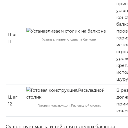
прис
уста
конс
балк
пров
Шаг
гори
Устанавливаем столик на балконе
11
испо
стро
уров
креп
испо
шуру
В рез
Шаг
долж
12
прим
Готовая конструкция.Раскладной столик
конс
Существует масса идей для отделки балкона.