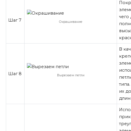
Покр
элем
чего
Шаг 7
Окрашивание
полн
высы
крас
В ка
креп
элем
испо
Шаг 8
Вырезаем петли
петл
типа
их д
длин
Испо
прик
треу
элем