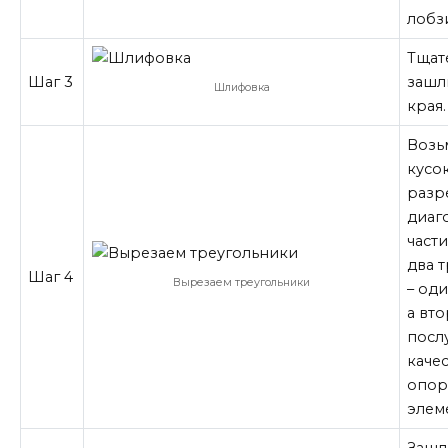
лобз
Тщат
Шаг 3
зашл
Шлифовка
края.
Возь
кусок
разр
диаг
части
два 
Шаг 4
Вырезаем треугольники
– од
а вт
посл
каче
опор
элем