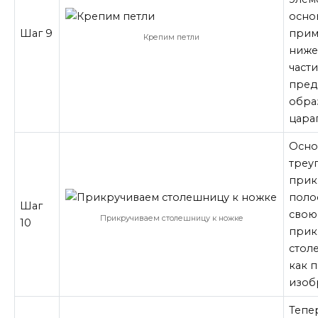
осно
Шаг 9
прим
Крепим петли
ниже
части
пред
обра
цара
Осно
треу
прик
полос
Шаг
свою
Прикручиваем столешницу к ножке
10
прик
стол
как 
изоб
Тепе