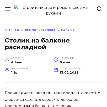
Перейти
к
содержанию
ГЛАВНАЯ
»
РЕМОНТ КВАРТИРЫ
»
БАЛКОН
Столик на балконе
раскладной
АВТОР
НА ЧТЕНИЕ
Admin
8 мин
ПРОСМОТРОВ
ОПУБЛИКОВАНО
1.1к.
13.02.2023
Большая часть владельцев городских квартир
старается сделать свое жилье более
просторным, а балкон – не только