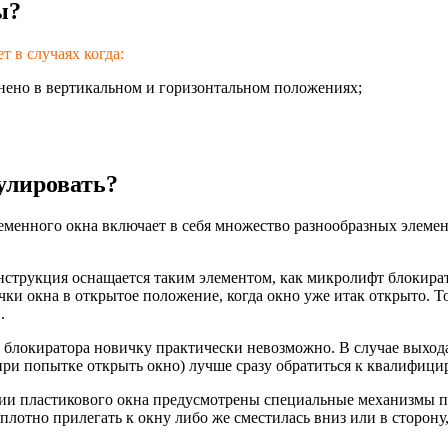
ы?
 в случаях когда:
внено в вертикальном и горизонтальном положениях;
улировать?
менного окна включает в себя множество разнообразных элемен
онструкция оснащается таким элементом, как микролифт блокир
учки окна в открытое положение, когда окно уже итак открыто. Т
.
блокиратора новичку практически невозможно. В случае выхода б
 при попытке открыть окно) лучше сразу обратиться к квалифиц
кции пластикового окна предусмотрены специальные механизм
неплотно прилегать к окну либо же сместилась вниз или в сторон