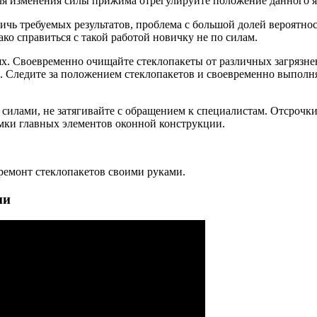
ля изменения силы прижима отрегулируйте положение данного яз
ичь требуемых результатов, проблема с большой долей вероятнос
о справиться с такой работой новичку не по силам.
. Своевременно очищайте стеклопакеты от различных загрязнени
а. Следите за положением стеклопакетов и своевременно выполн
 силами, не затягивайте с обращением к специалистам. Отсрочк
омки главных элементов оконной конструкции.
 ремонт стеклопакетов своими руками.
ми