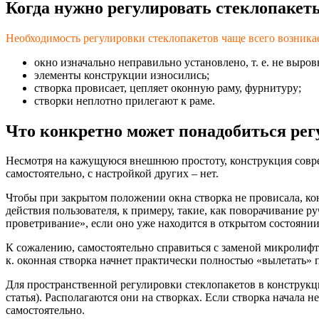
Когда нужно регулировать стеклопакет
Необходимость регулировки стеклопакетов чаще всего возникает
окно изначально неправильно установлено, т. е. не выро
элементы конструкции износились;
створка провисает, цепляет оконную раму, фурнитуру;
створки неплотно прилегают к раме.
Что конкретно может понадобиться рег
Несмотря на кажущуюся внешнюю простоту, конструкция совре
самостоятельно, с настройкой других – нет.
Чтобы при закрытом положении окна створка не провисала, к
действия пользователя, к примеру, такие, как поворачивание р
проветривание», если оно уже находится в открытом состоянии
К сожалению, самостоятельно справиться с заменой микролифт 
к. оконная створка начнет практически полностью «вылетать»
Для пространственной регулировки стеклопакетов в констру
статья). Располагаются они на створках. Если створка начала 
самостоятельно.