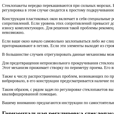
Стеклопакеты нередко перекашиваются при сильных морозах. Во
регулировка в этом случае сводится к простому подкручивани
Конструкция пластиковых окон включает в себя специальные р
сопротивлений. Если уровень этих сопротивлений превысит д
износу комплектующих. Для решения такой проблемы рекомендуе
невозможно.
Если ваше окно начало самовольно захлопываться либо же слиш
притормаживают в петлях. Если эти элементы выходят из стро
В большинстве случаев отрегулировать данные механизмы мо
Для предотвращения непроизвольного прокручивания стеклопак
Этот механизм прижимает створку по периметру проема. Его в
Также к числу распространенных проблем, возникающих по пр
вибрировало, в его конструкции предусматриваетс
я наличие п
Таким образом, с рядом задач по регулировке стеклопакетов вы
квалифицированно
й помощью.
Вашему вниманию предлагаются инструкции по самостоятельно
Горизонтальная регулировка стеклопак