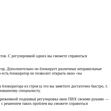
тов. С регулировкой одних вы сможете справиться
атор. Дополнительно он блокирует различные неправильные
о есть блокиратор не позволит открыть окно «на
локиратора из строя (а это вы заметите достаточно быстро, т.
ированно
му специалисту.
ы прижимной подошвы( регулировка окон ПВХ своими руками —
у, с решением таких проблем вы сможете справиться