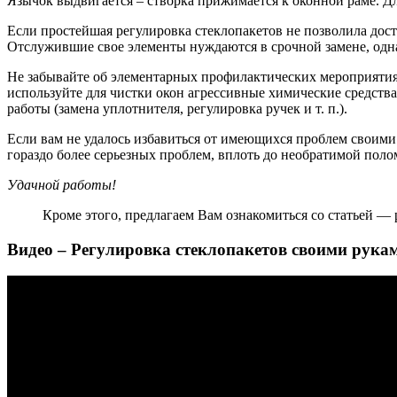
Язычок выдвигается – створка прижимается к оконной раме. Д
Если простейшая регулировка стеклопакетов не позволила дост
Отслужившие свое элементы нуждаются в срочной замене, однак
Не забывайте об элементарных профилактических мероприятиях
используйте для чистки окон агрессивные химические средств
работы (замена уплотнителя, регулировка ручек и т. п.).
Если вам не удалось избавиться от имеющихся проблем своими
гораздо более серьезных проблем, вплоть до необратимой пол
Удачной работы!
Кроме этого, предлагаем Вам ознакомиться со статьей —
Видео – Регулировка стеклопакетов своими рука