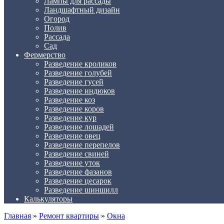
Лампы для рассады
Ландшафтный дизайн
Огород
Полив
Рассада
Сад
Фермерство
Разведение кроликов
Разведение голубей
Разведение гусей
Разведение индюков
Разведение коз
Разведение коров
Разведение кур
Разведение лошадей
Разведение овец
Разведение перепелов
Разведение свиней
Разведение уток
Разведение фазанов
Разведение цесарок
Разведение шиншилл
Калькуляторы
Главная
»
Ремонт квартиры
»
Окна