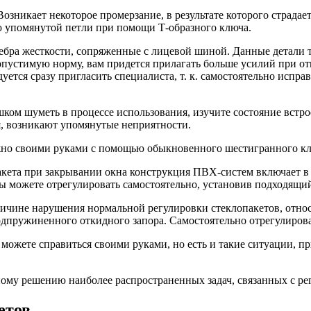
зникает некоторое промерзание, в результате которого страдает
ю упомянутой петли при помощи Т-образного ключа.
ебра жесткости, сопряженные с лицевой шиной. Данные детали 
опустимую норму, вам придется прилагать больше усилий при о
тся сразу пригласить специалиста, т. к. самостоятельно испра
ком шуметь в процессе использования, изучите состояние встрое
я, возникают упомянутые неприятности.
жно своими руками с помощью обыкновенного шестигранного кл
ета при закрывании окна конструкция ПВХ-систем включает в с
ы можете отрегулировать самостоятельно, установив подходящи
ичине нарушения нормальной регулировки стеклопакетов, отно
одпружиненного откидного запора. Самостоятельно отрегулироват
 можете справиться своими руками, но есть и такие ситуации, п
му решению наиболее распространенных задач, связанных с рег
етов