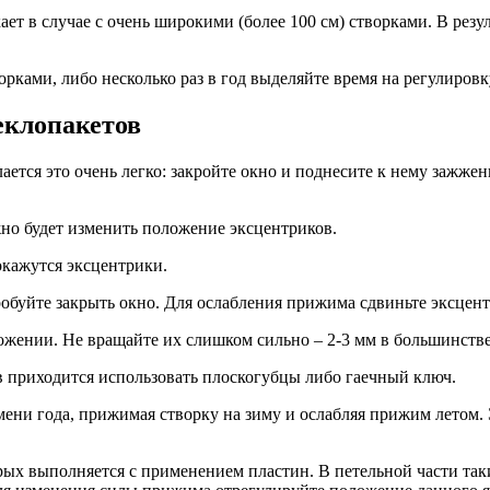
ет в случае с очень широкими (более 100 см) створками. В резул
орками, либо несколько раз в год выделяйте время на регулировк
еклопакетов
ается это очень легко: закройте окно и поднесите к нему зажже
но будет изменить положение эксцентриков.
окажутся эксцентрики.
обуйте закрыть окно. Для ослабления прижима сдвиньте эксцент
ожении. Не вращайте их слишком сильно – 2-3 мм в большинстве
 приходится использовать плоскогубцы либо гаечный ключ.
ени года, прижимая створку на зиму и ослабляя прижим летом.
ых выполняется с применением пластин. В петельной части таких