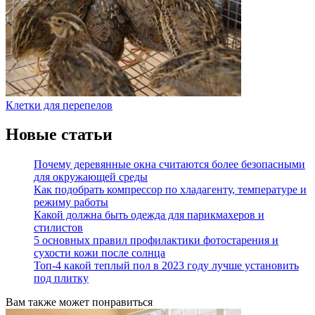
Клетки для перепелов
Новые статьи
Почему деревянные окна считаются более безопасными
для окружающей среды
Как подобрать компрессор по хладагенту, температуре и
режиму работы
Какой должна быть одежда для парикмахеров и
стилистов
5 основных правил профилактики фотостарения и
сухости кожи после солнца
Топ-4 какой теплый пол в 2023 году лучше установить
под плитку
Вам также может понравиться