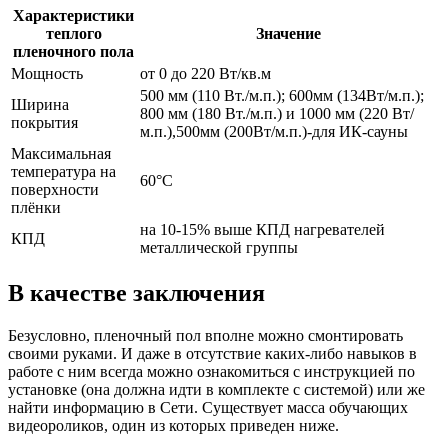
Характеристики
теплого
Значение
пленочного пола
Мощность
от 0 до 220 Вт/кв.м
500 мм (110 Вт./м.п.); 600мм (134Вт/м.п.);
Ширина
800 мм (180 Вт./м.п.) и 1000 мм (220 Вт/
покрытия
м.п.),500мм (200Вт/м.п.)-для ИК-сауны
Максимальная
температура на
60°С
поверхности
плёнки
на 10-15% выше КПД нагревателей
КПД
металлической группы
В качестве заключения
Безусловно, пленочный пол вполне можно смонтировать
своими руками. И даже в отсутствие каких-либо навыков в
работе с ним всегда можно ознакомиться с инструкцией по
установке (она должна идти в комплекте с системой) или же
найти информацию в Сети. Существует масса обучающих
видеороликов, один из которых приведен ниже.