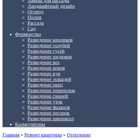
Лампы для рассады
Ландшафтный дизайн
Огород
Полив
Рассада
Сад
Фермерство
Разведение кроликов
Разведение голубей
Разведение гусей
Разведение индюков
Разведение коз
Разведение коров
Разведение кур
Разведение лошадей
Разведение овец
Разведение перепелов
Разведение свиней
Разведение уток
Разведение фазанов
Разведение цесарок
Разведение шиншилл
Калькуляторы
Главная
»
Ремонт квартиры
»
Отопление