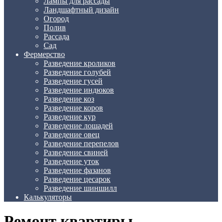
Лампы для рассады
Ландшафтный дизайн
Огород
Полив
Рассада
Сад
Фермерство
Разведение кроликов
Разведение голубей
Разведение гусей
Разведение индюков
Разведение коз
Разведение коров
Разведение кур
Разведение лошадей
Разведение овец
Разведение перепелов
Разведение свиней
Разведение уток
Разведение фазанов
Разведение цесарок
Разведение шиншилл
Калькуляторы
Ремонт квартиры