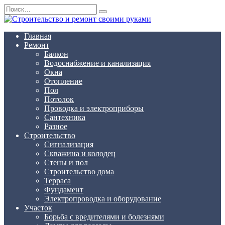
Перейти
Search
к
for:
содержанию
Главная
Ремонт
Балкон
Водоснабжение и канализация
Окна
Отопление
Пол
Потолок
Проводка и электроприборы
Сантехника
Разное
Строительство
Сигнализация
Скважина и колодец
Стены и пол
Строительство дома
Терраса
Фундамент
Электропроводка и оборудование
Участок
Борьба с вредителями и болезнями