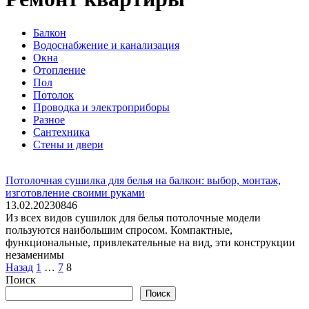
Балкон
Водоснабжение и канализация
Окна
Отопление
Пол
Потолок
Проводка и электроприборы
Разное
Сантехника
Стены и двери
Потолочная сушилка для белья на балкон: выбор, монтаж,
изготовление своими руками
13.02.2023
0
846
Из всех видов сушилок для белья потолочные модели
пользуются наибольшим спросом. Компактные,
функциональные, привлекательные на вид, эти конструкции
незаменимы
Пагинация
Назад
1
…
7
8
записей
Поиск
Поиск