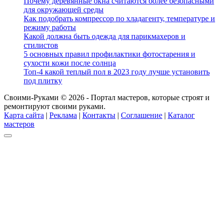
Почему деревянные окна считаются более безопасными
для окружающей среды
Как подобрать компрессор по хладагенту, температуре и
режиму работы
Какой должна быть одежда для парикмахеров и
стилистов
5 основных правил профилактики фотостарения и
сухости кожи после солнца
Топ-4 какой теплый пол в 2023 году лучше установить
под плитку
Своими-Руками © 2026 - Портал мастеров, которые строят и
ремонтируют своими руками.
Карта сайта
|
Реклама
|
Контакты
|
Соглашение
|
Каталог
мастеров