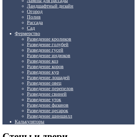
Лампы для рассады
Ландшафтный дизайн
Огород
Полив
Рассада
Сад
Фермерство
Разведение кроликов
Разведение голубей
Разведение гусей
Разведение индюков
Разведение коз
Разведение коров
Разведение кур
Разведение лошадей
Разведение овец
Разведение перепелов
Разведение свиней
Разведение уток
Разведение фазанов
Разведение цесарок
Разведение шиншилл
Калькуляторы
Стены и двери