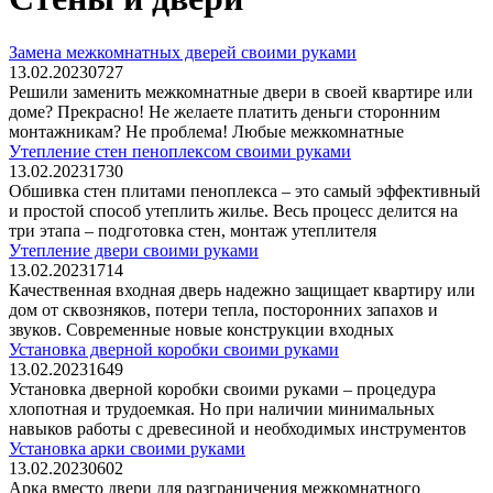
Замена межкомнатных дверей своими руками
13.02.2023
0
727
Решили заменить межкомнатные двери в своей квартире или
доме? Прекрасно! Не желаете платить деньги сторонним
монтажникам? Не проблема! Любые межкомнатные
Утепление стен пеноплексом своими руками
13.02.2023
1
730
Обшивка стен плитами пеноплекса – это самый эффективный
и простой способ утеплить жилье. Весь процесс делится на
три этапа – подготовка стен, монтаж утеплителя
Утепление двери своими руками
13.02.2023
1
714
Качественная входная дверь надежно защищает квартиру или
дом от сквозняков, потери тепла, посторонних запахов и
звуков. Современные новые конструкции входных
Установка дверной коробки своими руками
13.02.2023
1
649
Установка дверной коробки своими руками – процедура
хлопотная и трудоемкая. Но при наличии минимальных
навыков работы с древесиной и необходимых инструментов
Установка арки своими руками
13.02.2023
0
602
Арка вместо двери для разграничения межкомнатного