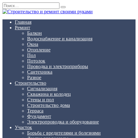
Перейти
Search
к
for:
содержанию
Главная
Ремонт
Балкон
Водоснабжение и канализация
Окна
Отопление
Пол
Потолок
Проводка и электроприборы
Сантехника
Разное
Строительство
Сигнализация
Скважина и колодец
Стены и пол
Строительство дома
Терраса
Фундамент
Электропроводка и оборудование
Участок
Борьба с вредителями и болезнями