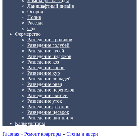
Лампы для рассады
Ландшафтный дизайн
Огород
Полив
Рассада
Сад
Фермерство
Разведение кроликов
Разведение голубей
Разведение гусей
Разведение индюков
Разведение коз
Разведение коров
Разведение кур
Разведение лошадей
Разведение овец
Разведение перепелов
Разведение свиней
Разведение уток
Разведение фазанов
Разведение цесарок
Разведение шиншилл
Калькуляторы
Главная
»
Ремонт квартиры
»
Стены и двери