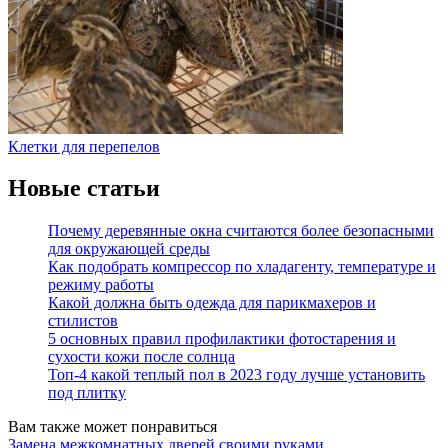
Клетки для перепелов
Новые статьи
Почему деревянные окна считаются более безопасными
для окружающей среды
Как подобрать компрессор по хладагенту, температуре и
режиму работы
Какой должна быть одежда для парикмахеров и
стилистов
5 основных правил профилактики фотостарения и
сухости кожи после солнца
Топ-4 какой теплый пол в 2023 году лучше установить
под плитку
Вам также может понравиться
Замена межкомнатных дверей своими руками