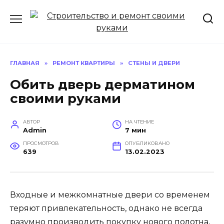
Перейти
к
содержанию
ГЛАВНАЯ
»
РЕМОНТ КВАРТИРЫ
»
СТЕНЫ И ДВЕРИ
Обить дверь дерматином
своими руками
АВТОР
НА ЧТЕНИЕ
Admin
7 мин
ПРОСМОТРОВ
ОПУБЛИКОВАНО
639
13.02.2023
Входные и межкомнатные двери со временем
теряют привлекательность, однако не всегда
разумно производить покупку нового полотна,