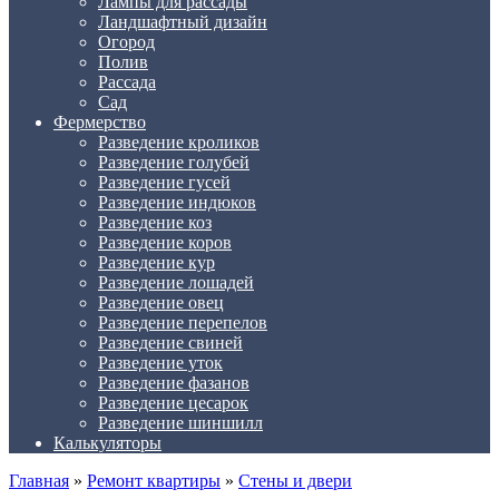
Лампы для рассады
Ландшафтный дизайн
Огород
Полив
Рассада
Сад
Фермерство
Разведение кроликов
Разведение голубей
Разведение гусей
Разведение индюков
Разведение коз
Разведение коров
Разведение кур
Разведение лошадей
Разведение овец
Разведение перепелов
Разведение свиней
Разведение уток
Разведение фазанов
Разведение цесарок
Разведение шиншилл
Калькуляторы
Главная
»
Ремонт квартиры
»
Стены и двери