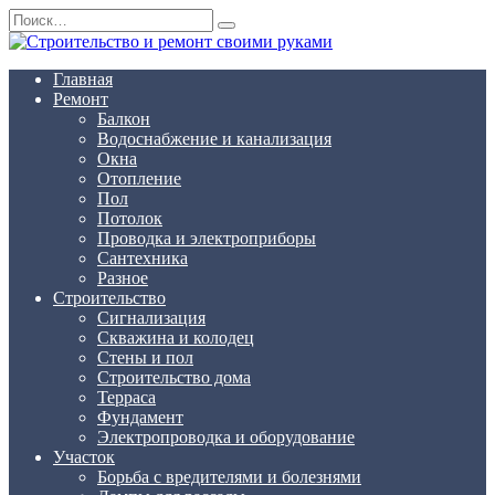
Перейти
Search
к
for:
содержанию
Главная
Ремонт
Балкон
Водоснабжение и канализация
Окна
Отопление
Пол
Потолок
Проводка и электроприборы
Сантехника
Разное
Строительство
Сигнализация
Скважина и колодец
Стены и пол
Строительство дома
Терраса
Фундамент
Электропроводка и оборудование
Участок
Борьба с вредителями и болезнями