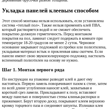
деревянные брусочки разной толщины.
Укладка панелей клеевым способом
Этот способ монтажа нельзя использовать, если установлена
система «теплый пол». Также нельзя применять клей ПВА,
который растворяется водой и не сможет обеспечить
покрытию должную герметичность. Перед монтажом
покрытия на пол, ламинат следует подержать в комнате при
температуре 18-20 градусов не менее 2 суток. Черновое
основание закрывают подложкой из пробки или полиэтилена,
укладывая материал встык и проклеивая швы скотчем. Если
панели имеют свою звукоизолирующую подложку, настилать
вспененный полиэтилен на основу не нужно.
Шаг 1. Монтаж первого ряда
По инструкции на упаковке разводят клей и дают ему
настояться. Первую ламель поворачивают пазом к стене, затем
по всей длине углубления наносят клей, захватывая и
короткий срез ламели. Прикладывают к полу, вставляют
между панелью и поверхностью стены клинья-распорки и
прижимают. Берут вторую доску, покрывают клеем верхнюю
кромку торцевого паза и соединяют шпунты. Излишки клея