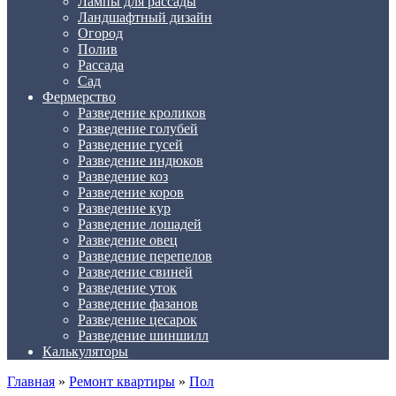
Лампы для рассады
Ландшафтный дизайн
Огород
Полив
Рассада
Сад
Фермерство
Разведение кроликов
Разведение голубей
Разведение гусей
Разведение индюков
Разведение коз
Разведение коров
Разведение кур
Разведение лошадей
Разведение овец
Разведение перепелов
Разведение свиней
Разведение уток
Разведение фазанов
Разведение цесарок
Разведение шиншилл
Калькуляторы
Главная
»
Ремонт квартиры
»
Пол