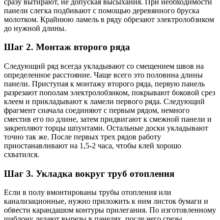
сразу вытирают, не допуская высыхания. При необходимости
панели слегка подбивают с помощью деревянного бруска
молотком. Крайнюю ламель в ряду обрезают электролобзиком
до нужной длины.
Шаг 2. Монтаж второго ряда
Следующий ряд всегда укладывают со смещением швов на
определенное расстояние. Чаще всего это половина длины
панели. Приступая к монтажу второго ряда, первую панель
разрезают пополам электролобзиком, покрывают боковой срез
клеем и прикладывают к ламели первого ряда. Следующий
фрагмент сначала соединяют с первым рядом, немного
сместив его по длине, затем придвигают к смежной панели и
закрепляют торцы шпунтами. Остальные доски укладывают
точно так же. После первых трех рядов работу
приостанавливают на 1,5-2 часа, чтобы клей хорошо
схватился.
Шаг 3. Укладка вокруг труб отопления
Если в полу вмонтированы трубы отопления или
канализационные, нужно приложить к ним листок бумаги и
обвести карандашом контуры прилегания. По изготовленному
шаблону делают вырезы в панелях, после чего срезы