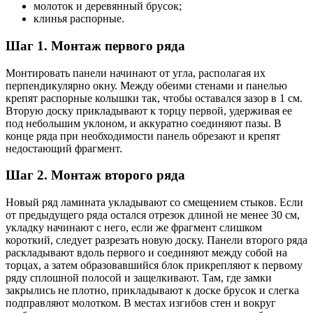
молоток и деревянный брусок;
клинья распорные.
Шаг 1. Монтаж первого ряда
Монтировать панели начинают от угла, располагая их
перпендикулярно окну. Между обеими стенами и панелью
крепят распорные колышки так, чтобы оставался зазор в 1 см.
Вторую доску прикладывают к торцу первой, удерживая ее
под небольшим уклоном, и аккуратно соединяют пазы. В
конце ряда при необходимости панель обрезают и крепят
недостающий фрагмент.
Шаг 2. Монтаж второго ряда
Новый ряд ламината укладывают со смещением стыков. Если
от предыдущего ряда остался отрезок длиной не менее 30 см,
укладку начинают с него, если же фрагмент слишком
короткий, следует разрезать новую доску. Панели второго ряда
раскладывают вдоль первого и соединяют между собой на
торцах, а затем образовавшийся блок прикрепляют к первому
ряду сплошной полосой и защелкивают. Там, где замки
закрылись не плотно, прикладывают к доске брусок и слегка
подправляют молотком. В местах изгибов стен и вокруг