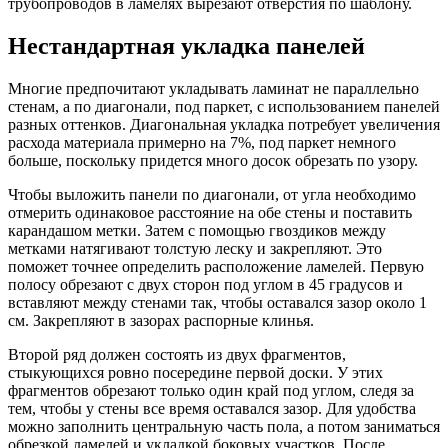
трубопроводов в ламелях вырезают отверстия по шаблону.
Нестандартная укладка панелей
Многие предпочитают укладывать ламинат не параллельно
стенам, а по диагонали, под паркет, с использованием панелей
разных оттенков. Диагональная укладка потребует увеличения
расхода материала примерно на 7%, под паркет немного
больше, поскольку придется много досок обрезать по узору.
Чтобы выложить панели по диагонали, от угла необходимо
отмерить одинаковое расстояние на обе стены и поставить
карандашом метки. Затем с помощью гвоздиков между
метками натягивают толстую леску и закрепляют. Это
поможет точнее определить расположение ламелей. Первую
полосу обрезают с двух сторон под углом в 45 градусов и
вставляют между стенами так, чтобы оставался зазор около 1
см. Закрепляют в зазорах распорные клинья.
Второй ряд должен состоять из двух фрагментов,
стыкующихся ровно посередине первой доски. У этих
фрагментов обрезают только один край под углом, следя за
тем, чтобы у стены все время оставался зазор. Для удобства
можно заполнить центральную часть пола, а потом заниматься
обрезкой ламелей и укладкой боковых участков. После