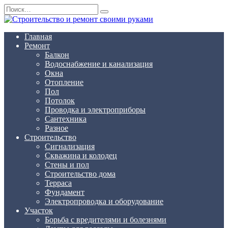
Перейти
Search
к
for:
содержанию
Главная
Ремонт
Балкон
Водоснабжение и канализация
Окна
Отопление
Пол
Потолок
Проводка и электроприборы
Сантехника
Разное
Строительство
Сигнализация
Скважина и колодец
Стены и пол
Строительство дома
Терраса
Фундамент
Электропроводка и оборудование
Участок
Борьба с вредителями и болезнями