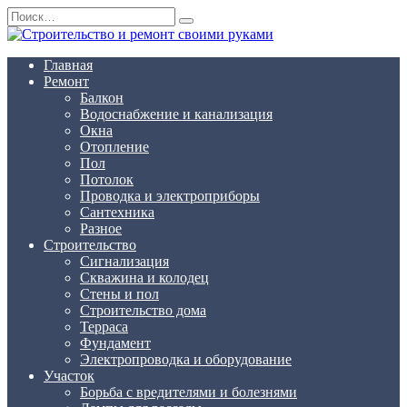
Перейти
Search
к
for:
содержанию
Главная
Ремонт
Балкон
Водоснабжение и канализация
Окна
Отопление
Пол
Потолок
Проводка и электроприборы
Сантехника
Разное
Строительство
Сигнализация
Скважина и колодец
Стены и пол
Строительство дома
Терраса
Фундамент
Электропроводка и оборудование
Участок
Борьба с вредителями и болезнями