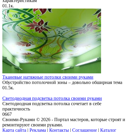
характеристикам
0
1.1к.
Тканевые натяжные потолки своими руками
Обустройство потолочной зоны – довольно обширная тема
0
1.5к.
Светодиодная подсветка потолка своими руками
Светодиодная подсветка потолка сочетает в себе
практичность
0
667
Своими-Руками © 2026 - Портал мастеров, которые строят и
ремонтируют своими руками.
Карта сайта
|
Реклама
|
Контакты
|
Соглашение
|
Каталог