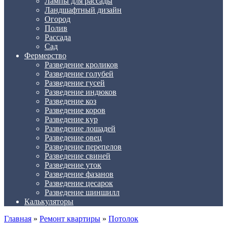
Лампы для рассады
Ландшафтный дизайн
Огород
Полив
Рассада
Сад
Фермерство
Разведение кроликов
Разведение голубей
Разведение гусей
Разведение индюков
Разведение коз
Разведение коров
Разведение кур
Разведение лошадей
Разведение овец
Разведение перепелов
Разведение свиней
Разведение уток
Разведение фазанов
Разведение цесарок
Разведение шиншилл
Калькуляторы
Главная
»
Ремонт квартиры
»
Потолок