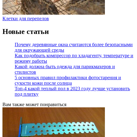
Клетки для перепелов
Новые статьи
Почему деревянные окна считаются более безопасными
для окружающей среды
Как подобрать компрессор по хладагенту, температуре и
режиму работы
Какой должна быть одежда для парикмахеров и
стилистов
5 основных правил профилактики фотостарения и
сухости кожи после солнца
Топ-4 какой теплый пол в 2023 году лучше установить
под плитку
Вам также может понравиться