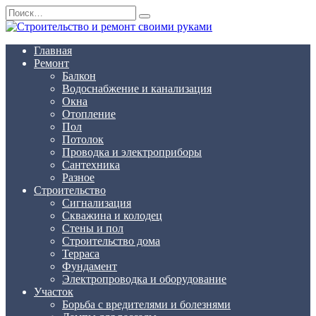
Перейти
Search
к
for:
содержанию
Главная
Ремонт
Балкон
Водоснабжение и канализация
Окна
Отопление
Пол
Потолок
Проводка и электроприборы
Сантехника
Разное
Строительство
Сигнализация
Скважина и колодец
Стены и пол
Строительство дома
Терраса
Фундамент
Электропроводка и оборудование
Участок
Борьба с вредителями и болезнями