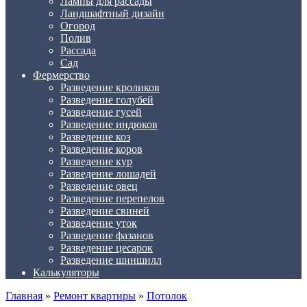
Лампы для рассады
Ландшафтный дизайн
Огород
Полив
Рассада
Сад
Фермерство
Разведение кроликов
Разведение голубей
Разведение гусей
Разведение индюков
Разведение коз
Разведение коров
Разведение кур
Разведение лошадей
Разведение овец
Разведение перепелов
Разведение свиней
Разведение уток
Разведение фазанов
Разведение цесарок
Разведение шиншилл
Калькуляторы
Главная
»
Ремонт квартиры
»
Потолок