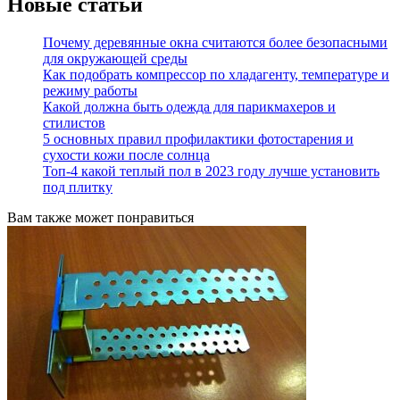
Новые статьи
Почему деревянные окна считаются более безопасными
для окружающей среды
Как подобрать компрессор по хладагенту, температуре и
режиму работы
Какой должна быть одежда для парикмахеров и
стилистов
5 основных правил профилактики фотостарения и
сухости кожи после солнца
Топ-4 какой теплый пол в 2023 году лучше установить
под плитку
Вам также может понравиться