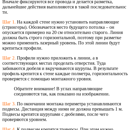
Вначале фиксируются все провода и делается разметка,
дальнейшие действия выполняются в такой последовательнос
ти.
Шаг 1.
На каждой стене нужно установить направляющие
(стрингеры). Обозначается место будущего потолка – он
опускается примерно на 20 см относительно старого. Линия
должна быть строго горизонтальной, поэтому при разметке
можно применить лазерный уровень. По этой линии будут
крепиться профили.
Шаг 2.
Профили нужно приложить к линии, а в
соответствующих местах проделать отверстия. Туда
забиваются дюбеля и вкручиваются шурупы. В результате
профиль крепится к стене каждые полметра, горизонтальность
проверяется с помощью монтажного уровня.
Обратите внимание! В углах направляющие
соединяются так, как показано на изображении.
Шаг 3.
По окончании монтажа периметра устанавливаются
подвесы. Дистанция между ними не должна превышать 1 м.
Подвесы крепятся шурупами с дюбелями, после чего
проверяются уровнем.
Шаг 4.
К подвесам крепятся траверсы. При этом нужно