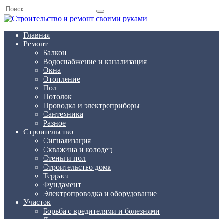
Перейти
Search
к
for:
содержанию
Главная
Ремонт
Балкон
Водоснабжение и канализация
Окна
Отопление
Пол
Потолок
Проводка и электроприборы
Сантехника
Разное
Строительство
Сигнализация
Скважина и колодец
Стены и пол
Строительство дома
Терраса
Фундамент
Электропроводка и оборудование
Участок
Борьба с вредителями и болезнями