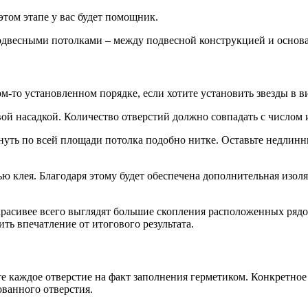
этом этапе у вас будет помощник.
подвесными потолками – между подвесной конструкцией и основ
-то установленном порядке, если хотите установить звезды в ви
во
й насадкой. Количество отверстий должно совпадать с числом 
нуть по всей площади потолка подобно нитке. Оставьте недлинн
 клея. Благодаря этому будет обеспечена дополнительная изоля
красивее всего выглядят большие скопления расположенных рядо
ть впечатление от итогового результата.
ьте каждое отверстие на факт заполнения герметиком. Конкретно
ованного отверстия.