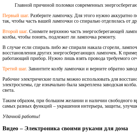
Главной причиной поломки современных энергосберега
Первый шаг.
Разберите лампочку. Для этого нужно аккуратно п
так, чтобы часть вашей лампочки со спиралью отделилась от д
Второй шаг.
Снимите верхнюю часть энергосберегающе
й ламп
колбы, чтобы понять, подлежит ли лампочка ремонту.
В случае если спираль либо же спирали накала сгорели, лампо
восстановления других энергосберегающи
х лампочек. К пример
работающий прибор. Нужно лишь взять провода требуемого сеч
Третий шаг.
Завинтите колбу лампочки и верните обратно заво
Рабочие электрические платы можно использовать для восстано
электросхемы, где изначально была закреплена заводская колба
света.
Таким образом, при большом желании и наличии свободного в
самых разных функций – украшения интерьера, защиты, улучше
Удачной работы!
Видео – Электроника своими руками для дома