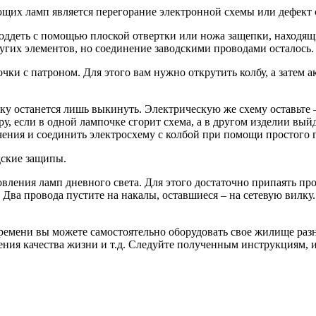
ющи
х ламп является перегорание электронной схемы или дефект 
оддеть с помощью плоской отвертки или ножа защепки, находящ
ругих элементов, но соединение заводскими проводами осталось.
очки с патроном. Для этого вам нужно открутить колбу, а затем
чку останется лишь выкинуть. Электрическую же схему оставьте 
у, если в одной лампочке сгорит схема, а в другом изделии вый
ения и соединить электросхему с колбой при помощи простого 
дские защипы.
вления ламп дневного света. Для этого достаточно припаять пр
. Два провода пустите на накалы, оставшиеся – на сетевую вилку
ремени вы можете самостоятельно оборудовать свое жилище раз
ния качества жизни и т.д. Следуйте полученным инструкциям, и