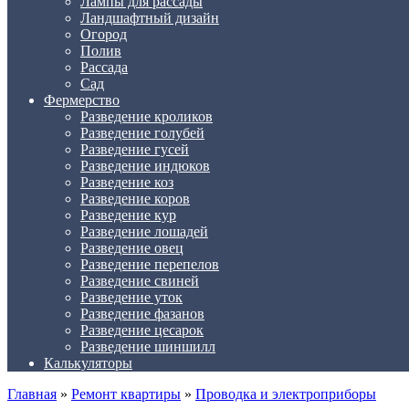
Лампы для рассады
Ландшафтный дизайн
Огород
Полив
Рассада
Сад
Фермерство
Разведение кроликов
Разведение голубей
Разведение гусей
Разведение индюков
Разведение коз
Разведение коров
Разведение кур
Разведение лошадей
Разведение овец
Разведение перепелов
Разведение свиней
Разведение уток
Разведение фазанов
Разведение цесарок
Разведение шиншилл
Калькуляторы
Главная
»
Ремонт квартиры
»
Проводка и электроприборы