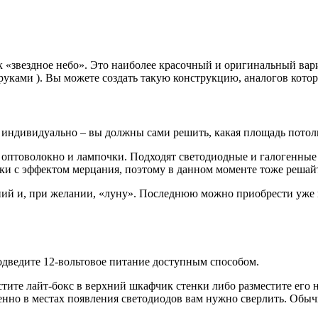
к «звездное небо». Это наиболее красочный и оригинальный вар
руками ). Вы можете создать такую конструкцию, аналогов котор
е индивидуально – вы должны сами решить, какая площадь потол
оптоволокно и лампочки. Подходят светодиодные и галогенные
и с эффектом мерцания, поэтому в данном моменте тоже решайте
ий и, при желании, «луну». Последнюю можно приобрести уже 
одведите 12-вольтовое питание доступным способом.
тите лайт-бокс в верхний шкафчик стенки либо разместите его
енно в местах появления светодиодов вам нужно сверлить. Обыч