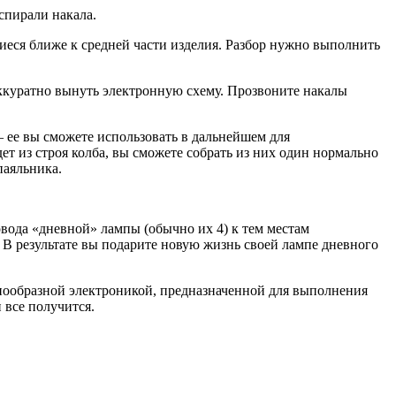
спирали накала.
иеся ближе к средней части изделия. Разбор нужно выполнить
 аккуратно вынуть электронную схему. Прозвоните накалы
– ее вы сможете использовать в дальнейшем для
дет из строя колба, вы сможете собрать из них один нормально
паяльника.
овода «дневной» лампы (обычно их 4) к тем местам
. В результате вы подарите новую жизнь своей лампе дневного
нообразной электроникой, предназначенной для выполнения
 все получится.