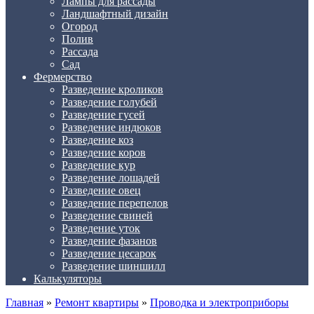
Лампы для рассады
Ландшафтный дизайн
Огород
Полив
Рассада
Сад
Фермерство
Разведение кроликов
Разведение голубей
Разведение гусей
Разведение индюков
Разведение коз
Разведение коров
Разведение кур
Разведение лошадей
Разведение овец
Разведение перепелов
Разведение свиней
Разведение уток
Разведение фазанов
Разведение цесарок
Разведение шиншилл
Калькуляторы
Главная
»
Ремонт квартиры
»
Проводка и электроприборы