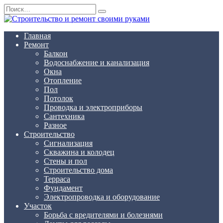
Перейти
Search
к
for:
содержанию
Главная
Ремонт
Балкон
Водоснабжение и канализация
Окна
Отопление
Пол
Потолок
Проводка и электроприборы
Сантехника
Разное
Строительство
Сигнализация
Скважина и колодец
Стены и пол
Строительство дома
Терраса
Фундамент
Электропроводка и оборудование
Участок
Борьба с вредителями и болезнями