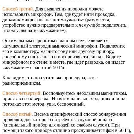
Способ третий.
Для выявления проводки можете
использовать микрофон. Там, где будет идти проводка,
динамик микрофона начнет «жужжать» (разумеется,
устройство нужно предварительно к чему-либо подключить,
чтобы услышать «жужжание»).
Оптимальным вариантом в данном случае является
катушечный электродинамичес
кий микрофон. Подключите
его к компьютеру, магнитофону или другому прибору,
способному снять с него и воспроизвести сигнал. Водите
микрофоном по стене: в месте, где идет разводка, он издаст
«жужжание» с частотой 50 Гц.
Как видим, это по сути та же процедура, что с
радиоприемником.
Способ четвертый.
Воспользуйтесь небольшим магнитиком,
привязав его к веревке. Но вот в панельных зданиях или на
потолках этот метод, увы, бесполезный.
Способ пятый.
Весьма специфический способ обнаружения
проводки, для которого потребуется слуховой аппарат
(специальный прибор для людей со слабым слухом). При
помощи такого прибора отлично прослушивается фон в 50 Гц,