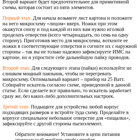
Второй вариант будет предпочтительнее для примитивной
схемы, которая состоит из пяти элементов.
Первый этап.
Для начала возьмите лист картона и положите
на него микросхему «лицом» вверх. Ножки при этом
окажутся снизу и под каждой из них вам нужно иголкой
проделать отверстия (всего четырнадцать, по семь на одну
сторону). Приготовив место для микросхемы, воткните ее
ножки в соответствующие отверстия и согните их с наружной
стороны – так вы не только надежно зафиксируете ИМС на
картоне, но и упростите себе дальнейшую пайку проводов.
Второй этап.
Для следующего этапа (пайки) используйте не
слишком мощный паяльник, чтобы не перегревать
микросхему. Оптимальный вариант – прибор на 25 Ватт.
Собирайте искатель согласно схеме, приведенной в данной
статье. Если сделаете все правильно, то искатель заработает
сразу же, без каких-либо дополнительных настроек.
Третий этап.
Подыщите для устройства любой корпус
подходящих размеров и встройте туда схему. Проделайте в
корпусе специальное небольшое отверстие для «пищалки»,
зафиксируйте с другой стороны пьезоэлемент.
Обратите внимание! Установите в цепи питания
специальный тумблер, чтобы прибор