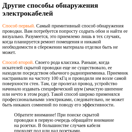
Другие способы обнаружения
электрокабелей
Способ первый.
Самый примитивный способ обнаружения
проводки. Вам потребуется попросту содрать обои и найти ее
визуально. Разумеется, это приемлемо лишь в тех случаях,
когда планируется ремонт помещения и никакой
необходимости в сбережении материала отделки быть не
может.
Способ второй.
Своего рода классика. Раньше, когда
искателей скрытой проводки еще не существовало, ее
находили посредством обычного радиоприемника. Приемник
настраивали на частоту 100 кГц и проводили им возле самой
поверхности стен. Там, где пролегал провод, устройство
начинало издавать специфический шум (зачастую шипение
или нечто в этом роде). Такой способ широко применялся
профессиональным
и электриками, следовательно, не может
быть никаких сомнений по поводу его эффективности.
Обратите внимание! При поиске скрытой
проводки в первую очередь обращайте внимание
на розетки. В большинстве случаев кабеля
проходят под или над розетками.