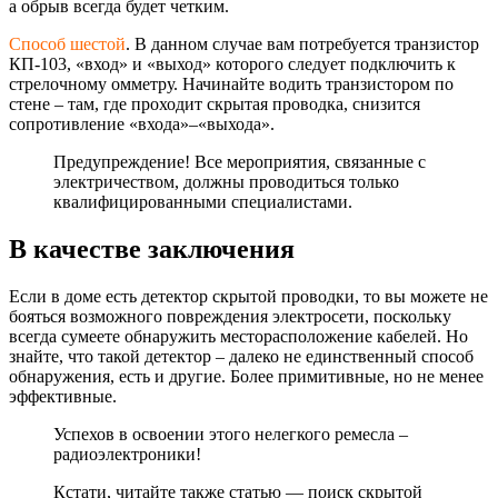
а обрыв всегда будет четким.
Способ шестой
. В данном случае вам потребуется транзистор
КП-103, «вход» и «выход» которого следует подключить к
стрелочному омметру. Начинайте водить транзистором по
стене – там, где проходит скрытая проводка, снизится
сопротивление «входа»–«выхода»
.
Предупреждение! Все мероприятия, связанные с
электричеством, должны проводиться только
квалифицированны
ми специалистами.
В качестве заключения
Если в доме есть детектор скрытой проводки, то вы можете не
бояться возможного повреждения электросети, поскольку
всегда сумеете обнаружить месторасположени
е кабелей. Но
знайте, что такой детектор – далеко не единственный способ
обнаружения, есть и другие. Более примитивные, но не менее
эффективные.
Успехов в освоении этого нелегкого ремесла –
радиоэлектроники!
Кстати, читайте также статью — поиск скрытой