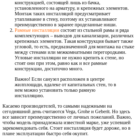
конструкцией, состоящей лишь из бачка,
установленного на арматуру, и крепежных элементов.
Монтаж таких инсталляций предусматривает
утапливание в стену, поэтому их устанавливают
преимущественно в заранее проделанные ниши.
Рамные инсталляции
состоят из стальной рамы и ряда
комплектующих – выводов для канализации, различных
крепежных элементов. Такая конструкция бывает также
угловой, то есть, предназначенной для монтажа на стыке
между стенами или межкомнатными перегородками.
Угловые инсталляции не нужно крепить к стене, но
стоят они при этом, равно как и все рамные
конструкции, достаточно много.
Важно! Если санузел расположен в центре
жилплощади, вдалеке от капитальных стен, то в
нем можно установить только рамную
инсталляцию.
Касаемо производителей, то самыми надежными на
сегодняшний день считаются Vegа, Grohе и Gеbеrit. Но здесь
все зависит преимущественно от личных пожеланий. Важно,
чтобы модель принадлежала известной марке, уже успевшей
зарекомендовать себя. Стоит инсталляция будет дороже, но в
плане эксплуатации быстро себя окупит.