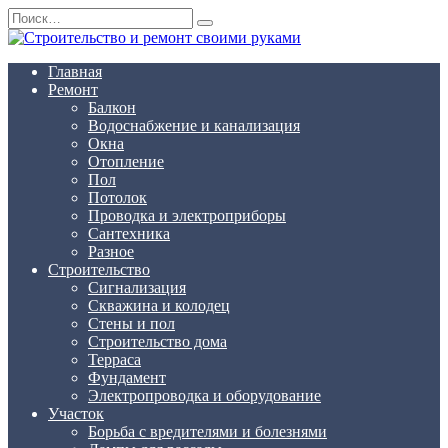
Перейти
Search
к
for:
содержанию
Главная
Ремонт
Балкон
Водоснабжение и канализация
Окна
Отопление
Пол
Потолок
Проводка и электроприборы
Сантехника
Разное
Строительство
Сигнализация
Скважина и колодец
Стены и пол
Строительство дома
Терраса
Фундамент
Электропроводка и оборудование
Участок
Борьба с вредителями и болезнями