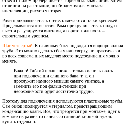
отвеса с полом прочерчивается горизонтальная линия. Затем
от линии на расстоянии, необходимом для монтажа
инсталляции, рисуется вторая.
Рама прикладывается к стене, отмечаются точки крепежей.
Проделываются отверстия. Рама прикручивается к полу, ее
высота регулируется винтами, а горизонтальность –
строительным уровнем.
Шаг четвертый.
К сливному баку подводится водопроводная
труба. Это можно сделать сбоку или сверху, но практически
во всех современных моделях место подсоединения можно
менять.
Важно! Гибкий шланг нежелательно использовать
при подключении сливного бака, т. к. он
прослужит намного меньше самого унитаза, а
заменить его под фальш-стенкой при
необходимости будет достаточно трудно.
Поэтому для подключения используются пластиковые трубы.
Сам бачок изолируется материалом, предотвращающим
конденсацию влаги. Все, что требуется при монтаже, идет в
комплекте, разве что панель со сливной кнопкой нужно
купить отдельно.