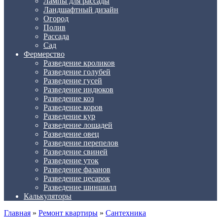
Лампы для рассады
Ландшафтный дизайн
Огород
Полив
Рассада
Сад
Фермерство
Разведение кроликов
Разведение голубей
Разведение гусей
Разведение индюков
Разведение коз
Разведение коров
Разведение кур
Разведение лошадей
Разведение овец
Разведение перепелов
Разведение свиней
Разведение уток
Разведение фазанов
Разведение цесарок
Разведение шиншилл
Калькуляторы
Главная
»
Ремонт квартиры
»
Сантехника