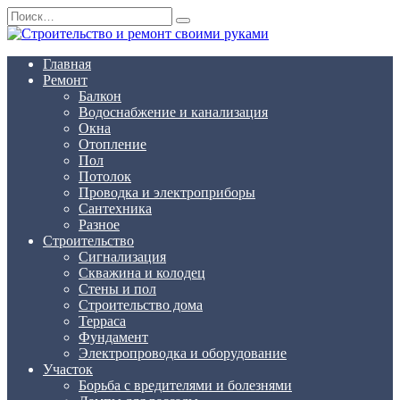
Перейти
Search
к
for:
содержанию
Главная
Ремонт
Балкон
Водоснабжение и канализация
Окна
Отопление
Пол
Потолок
Проводка и электроприборы
Сантехника
Разное
Строительство
Сигнализация
Скважина и колодец
Стены и пол
Строительство дома
Терраса
Фундамент
Электропроводка и оборудование
Участок
Борьба с вредителями и болезнями