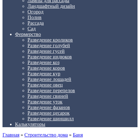
Лампы для рассады
Ландшафтный дизайн
Огород
Полив
Рассада
Сад
Фермерство
Разведение кроликов
Разведение голубей
Разведение гусей
Разведение индюков
Разведение коз
Разведение коров
Разведение кур
Разведение лошадей
Разведение овец
Разведение перепелов
Разведение свиней
Разведение уток
Разведение фазанов
Разведение цесарок
Разведение шиншилл
Калькуляторы
Главная
»
Строительство дома
»
Баня