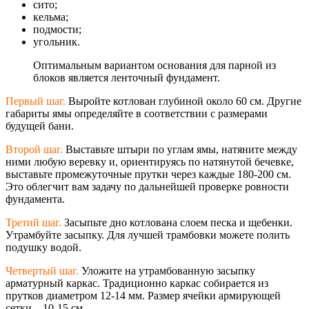
сито;
кельма;
подмости;
угольник.
Оптимальным вариантом основания для парной из
блоков является ленточный фундамент.
Первый шаг.
Выройте котлован глубиной около 60 см. Другие
габариты ямы определяйте в соответствии с размерами
будущей бани.
Второй шаг.
Выставьте штыри по углам ямы, натяните между
ними любую веревку и, ориентируясь по натянутой бечевке,
выставьте промежуточные прутки через каждые 180-200 см.
Это облегчит вам задачу по дальнейшей проверке ровности
фундамента.
Третий шаг.
Засыпьте дно котлована слоем песка и щебенки.
Утрамбуйте засыпку. Для лучшей трамбовки можете полить
подушку водой.
Четвертый шаг.
Уложите на утрамбованную засыпку
арматурный каркас. Традиционно каркас собирается из
прутков диаметром 12-14 мм. Размер ячейки армирующей
сетки – 10-15 см.