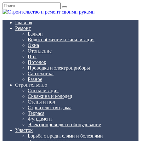
Перейти
Search
к
for:
содержанию
Главная
Ремонт
Балкон
Водоснабжение и канализация
Окна
Отопление
Пол
Потолок
Проводка и электроприборы
Сантехника
Разное
Строительство
Сигнализация
Скважина и колодец
Стены и пол
Строительство дома
Терраса
Фундамент
Электропроводка и оборудование
Участок
Борьба с вредителями и болезнями