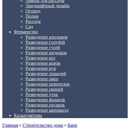
Лампы для рассады
Ландшафтный дизайн
Огород
Полив
Рассада
Сад
Фермерство
Разведение кроликов
Разведение голубей
Разведение гусей
Разведение индюков
Разведение коз
Разведение коров
Разведение кур
Разведение лошадей
Разведение овец
Разведение перепелов
Разведение свиней
Разведение уток
Разведение фазанов
Разведение цесарок
Разведение шиншилл
Калькуляторы
Главная
»
Строительство дома
»
Баня