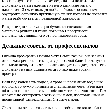
Как и в случае с глиняным замком, сначала подготовьте
фундамент, затем закрепите на него глиняные маты с
нахлестом 15 см, используя дюбели. Рядом с основанием
обустройте бетонную прижимную стенку, которая не позволит
матам разбухнуть при повышенной влажности.
В первые дни эксплуатации бумажная составляющая
материала рушится и глина покрывает поверхность
фундамента, защищая его от проникновения воды.
Дельные советы от профессионалов
Глубина промерзания почвы может быть разной, она зависит
от климата региона и температуры в самой бане. Песчаную и
скальную почву относят к промерзающим породам, из-за чего
фундамент на них укладывается только ниже уровня
промерзания.
Если под баней есть подвал, а уровень подземных вод выше
его пола, то нужно принимать специальные меры. Речь идет
об изоляции пола и стен, а особенно мест их соединений. Там
желательно обустроить эластичный замок, изготовленный из
пропитанной расплавленным битумом пакли.
Для защиты от поверхностных вод необходимо вокруг бани