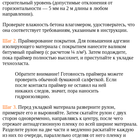
строительный уровень (допустимые отклонения от
горизонтальности — 5 мм на 2 м длины в любом
направлении).
Проверьте влажность бетона влагомером, удостоверьтесь, что
она соответствует требованиям, указанным в инструкции.
Шаг 2.
Праймирование покрытия. Для повышения адгезии
изолирующего материала с покрытием нанесите валиком
битумный праймер (с расчетом ¼ л/м²). Затем подождите,
пока праймер полностью высохнет, и приступайте к укладке
техноэласта.
Обратите внимание! Готовность праймера можете
проверить обычной бумажной салфеткой. Если
после контакта праймер не оставил на ней
никаких следов, значит, пора наносить
гидроизоляцию.
Шаг 3.
Перед укладкой материала разверните рулон,
примерьте его и выровняйте. Затем скатайте рулон с двух
сторон одновременно, направляясь к центру, после чего
отрежьте антиадгезионную пленку по всей ширине материала.
Разделите рулон на две части и медленно раскатайте каждую
из них по очереди, параллельно отделяя от него пленку и