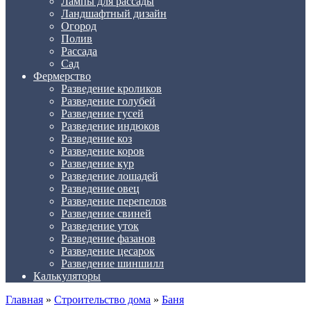
Лампы для рассады
Ландшафтный дизайн
Огород
Полив
Рассада
Сад
Фермерство
Разведение кроликов
Разведение голубей
Разведение гусей
Разведение индюков
Разведение коз
Разведение коров
Разведение кур
Разведение лошадей
Разведение овец
Разведение перепелов
Разведение свиней
Разведение уток
Разведение фазанов
Разведение цесарок
Разведение шиншилл
Калькуляторы
Главная
»
Строительство дома
»
Баня