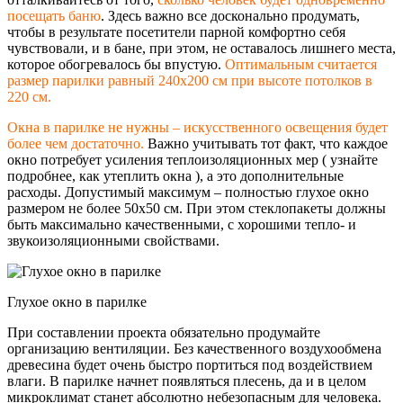
посещать баню
. Здесь важно все досконально продумать,
чтобы в результате посетители парной комфортно себя
чувствовали, и в бане, при этом, не оставалось лишнего места,
которое обогревалось бы впустую.
Оптимальным считается
размер парилки равный 240х200 см при высоте потолков в
220 см.
Окна в парилке не нужны – искусственного освещения будет
более чем достаточно.
Важно учитывать тот факт, что каждое
окно потребует усиления теплоизоляционны
х мер ( узнайте
подробнее, как утеплить окна ), а это дополнительные
расходы. Допустимый максимум – полностью глухое окно
размером не более 50х50 см. При этом стеклопакеты должны
быть максимально качественными, с хорошими тепло- и
звукоизоляционны
ми свойствами.
Глухое окно в парилке
При составлении проекта обязательно продумайте
организацию вентиляции. Без качественного воздухообмена
древесина будет очень быстро портиться под воздействием
влаги. В парилке начнет появляться плесень, да и в целом
микроклимат станет абсолютно небезопасным для человека.