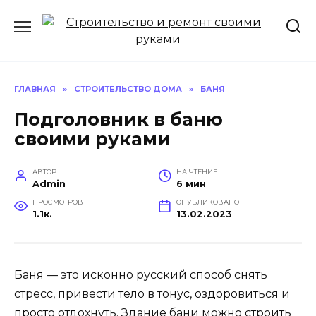
Перейти
к
содержанию
ГЛАВНАЯ
»
СТРОИТЕЛЬСТВО ДОМА
»
БАНЯ
Подголовник в баню
своими руками
АВТОР
НА ЧТЕНИЕ
Admin
6 мин
ПРОСМОТРОВ
ОПУБЛИКОВАНО
1.1к.
13.02.2023
Баня — это исконно русский способ снять
стресс, привести тело в тонус, оздоровиться и
просто отдохнуть. Здание бани можно строить