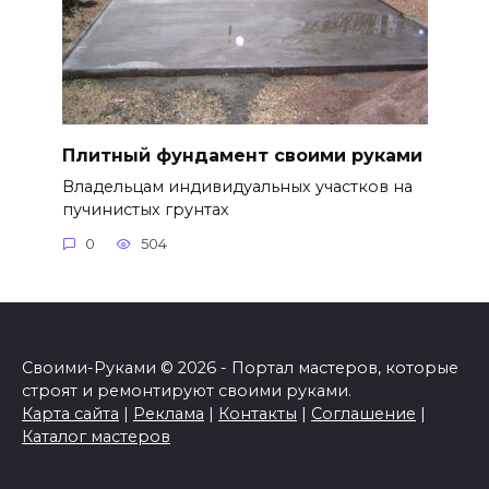
Плитный фундамент своими руками
Владельцам индивидуальных участков на
пучинистых грунтах
0
504
Своими-Руками © 2026 - Портал мастеров, которые
строят и ремонтируют своими руками.
Карта сайта
|
Реклама
|
Контакты
|
Соглашение
|
Каталог мастеров