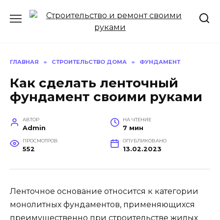
Перейти
к
содержанию
ГЛАВНАЯ
»
СТРОИТЕЛЬСТВО ДОМА
»
ФУНДАМЕНТ
Как сделать ленточный
фундамент своими руками
АВТОР
НА ЧТЕНИЕ
Admin
7 мин
ПРОСМОТРОВ
ОПУБЛИКОВАНО
552
13.02.2023
Ленточное основание относится к категории
монолитных фундаментов, применяющихся
преимущественно при строительстве жилых