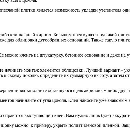
вку всего цоколя.
есчаной плитки является возможность укладки утеплителя од
 либо клинкерный кирпич. Большим преимуществом такой плитки
аже для облицовки дугообразных оснований. Также такую плитку
е можно клеить на штукатурку, бетонное основание и даже на 
ете начинать монтаж элементов облицовки. Лучший вариант – укл
ь к своему цоколю, определите их суммарную высоту, а затем о
авершении вы заполните оставшуюся щель акриловым либо друг
нтов начинайте от угла цоколя. Клей наносите уже знакомым ва
о справится выступающий клей. Вам нужно лишь будет аккуратн
ицовку можно, к примеру, укрыть полиэтиленовой пленкой. Защи