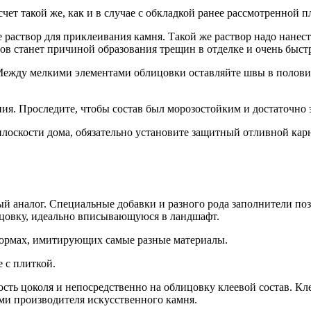
ет такой же, как и в случае с обкладкой ранее рассмотренной п
раствор для приклеивания камня. Такой же раствор надо нанес
ов станет причиной образования трещин в отделке и очень быст
Между мелкими элементами облицовки оставляйте швы в полови
я. Проследите, чтобы состав был морозостойким и достаточно
плоскости дома, обязательно установите защитный отливной карн
ый аналог. Специальные добавки и разного рода заполнители по
лицовку, идеально вписывающуюся в ландшафт.
формах, имитирующих самые разные материалы.
 с плиткой.
ть цоколя и непосредственно на облицовку клеевой состав. К
ми производителя искусственного камня.