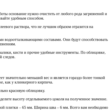
аботы основание нужно очистить от любого рода загрязнений и
ивайте удобным способом.
леевого раствора, что не лучшим образом отразится на
ыми водоотталкивающи
ми составами. Они будут способствовать
язнениям.
 валики, кисти и прочие удобные инструменты. По облицовке,
й следов.
т значительно меньший вес и является гораздо более тонкой
е, как у клинкерного кирпича.
ально красивую облицовку.
зделите высоту отделываемого цоколя на полученное значение.
ой плитки – 65 мм. Ширина шва – 6 мм. Всего вам необходимо