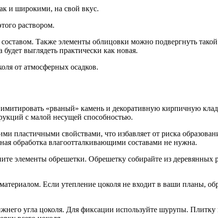
ак и широкими, на свой вкус.
того раствором.
 составом. Также элементы облицовки можно подвергнуть такой 
а будет выглядеть практически как новая.
коля от атмосферных осадков.
имитировать «рваный» камень и декоративную кирпичную кладку
трукций с малой несущей способностью.
ими пластичными свойствами, что избавляет от риска образован
ьная обработка влагоотталкивающ
ими составами не нужна.
те элементы обрешетки. Обрешетку собирайте из деревянных р
материалом. Если утепление цоколя не входит в ваши планы, обр
него угла цоколя. Для фиксации используйте шурупы. Плитку к