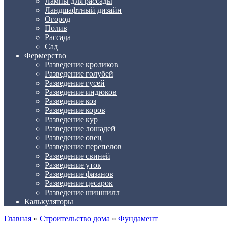
Лампы для рассады
Ландшафтный дизайн
Огород
Полив
Рассада
Сад
Фермерство
Разведение кроликов
Разведение голубей
Разведение гусей
Разведение индюков
Разведение коз
Разведение коров
Разведение кур
Разведение лошадей
Разведение овец
Разведение перепелов
Разведение свиней
Разведение уток
Разведение фазанов
Разведение цесарок
Разведение шиншилл
Калькуляторы
Главная
»
Строительство дома
»
Фундамент