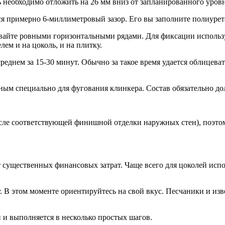
 необходимо отложить на 26 мм вниз от запланированного уровн
ся примерно 6-миллиметровый зазор. Его вы заполните полиуре
айте ровными горизонтальными рядами. Для фиксации используй
ем и на цоколь, и на плитку.
еднем за 15-30 минут. Обычно за такое время удается облицеват
ым специально для фугования клинкера. Состав обязательно до
осле соответствующей финишной отделки наружных стен), поэтом
 существенных финансовых затрат. Чаще всего для цоколей исп
. В этом моменте ориентируйтесь на свой вкус. Песчаники и из
и выполняется в несколько простых шагов.