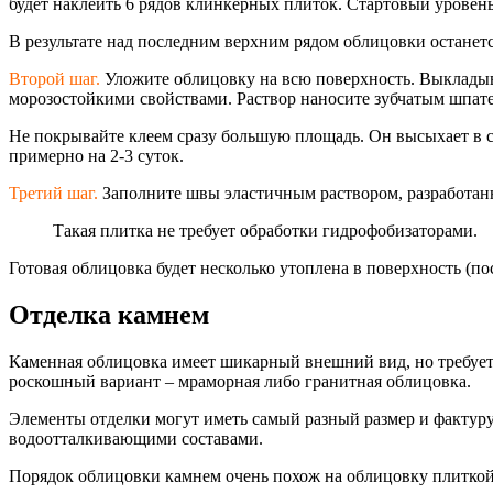
будет наклеить 6 рядов клинкерных плиток. Стартовый уровень
В результате над последним верхним рядом облицовки останет
Второй шаг.
Уложите облицовку на всю поверхность. Выкладыв
морозостойкими свойствами. Раствор наносите зубчатым шпател
Не покрывайте клеем сразу большую площадь. Он высыхает в ср
примерно на 2-3 суток.
Третий шаг.
Заполните швы эластичным раствором, разработанн
Такая плитка не требует обработки гидрофобизаторам
и.
Готовая облицовка будет несколько утоплена в поверхность (п
Отделка камнем
Каменная облицовка имеет шикарный внешний вид, но требует
роскошный вариант – мраморная либо гранитная облицовка.
Элементы отделки могут иметь самый разный размер и фактуру
водоотталкивающи
ми составами.
Порядок облицовки камнем очень похож на облицовку плиткой 