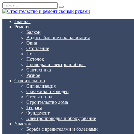
Перейти
Search
к
for:
содержанию
Главная
Ремонт
Балкон
Водоснабжение и канализация
Окна
Отопление
Пол
Потолок
Проводка и электроприборы
Сантехника
Разное
Строительство
Сигнализация
Скважина и колодец
Стены и пол
Строительство дома
Терраса
Фундамент
Электропроводка и оборудование
Участок
Борьба с вредителями и болезнями