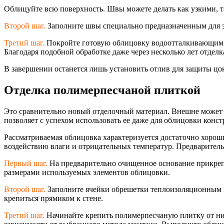
Облицуйте всю поверхность. Швы можете делать как узкими, т
Второй шаг.
Заполните швы специально предназначенным для э
Третий шаг.
Покройте готовую облицовку водоотталкивающи
м
Благодаря подобной обработке даже через несколько лет отделк
В завершении останется лишь установить отлив для защиты цо
Отделка полимерпесчаной плиткой
Это сравнительно новый отделочный материал. Внешне может 
позволяет с успехом использовать ее даже для облицовки конс
Рассматриваемая облицовка характеризуется достаточно хорош
воздействию влаги и отрицательных температур. Предварител
Первый шаг.
На предварительно очищенное основание прикрепи
размерами используемых элементов облицовки.
Второй шаг.
Заполните ячейки обрешетки теплоизоляционны
м 
крепиться прямиком к стене.
Третий шаг.
Начинайте крепить полимерпесчаную плитку от ниж