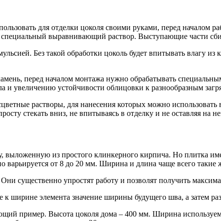
пользовать для отделки цоколя своими руками, перед началом р
те специальный выравнивающий раствор. Выступающие части сб
льсией. Без такой обработки цоколь будет впитывать влагу из к
камень, перед началом монтажа нужно обрабатывать специальн
а и увеличению устойчивости облицовки к разнообразным загр
есцветные растворы, для нанесения которых можно использовать
опросту стекать вниз, не впитываясь в отделку и не оставляя на не
, выложенную из простого клинкерного кирпича. Но плитка имее
варьируется от 8 до 20 мм. Ширина и длина чаще всего такие ж
 Они существенно упростят работу и позволят получить максим
е к ширине элемента значение ширины будущего шва, а затем ра
ющий пример. Высота цоколя дома – 400 мм. Ширина используем