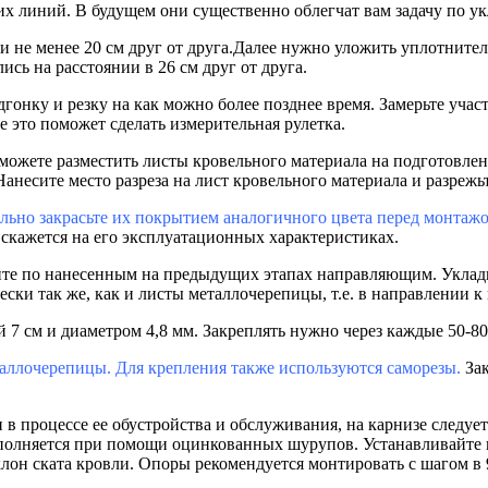
х линий. В будущем они существенно облегчат вам задачу по у
е менее 20 см друг от друга.Далее нужно уложить уплотнитель.
сь на расстоянии в 26 см друг от друга.
гонку и резку на как можно более позднее время. Замерьте учас
е это поможет сделать измерительная рулетка.
можете разместить листы кровельного материала на подготовлен
 Нанесите место разреза на лист кровельного материала и разре
ьно закрасьте их покрытием аналогичного цвета перед монтажом
 скажется на его эксплуатационных характеристиках.
йте по нанесенным на предыдущих этапах направляющим. Уклад
и так же, как и листы металлочерепицы, т.е. в направлении к к
7 см и диаметром 4,8 мм. Закреплять нужно через каждые 50-80 с
аллочерепицы. Для крепления также используются саморезы.
Зак
 процессе ее обустройства и обслуживания, на карнизе следует
полняется при помощи оцинкованных шурупов. Устанавливайте и
лон ската кровли. Опоры рекомендуется монтировать с шагом в 