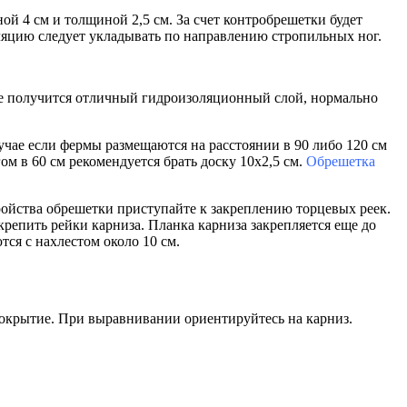
ой 4 см и толщиной 2,5 см. За счет контробрешетки будет
яцию следует укладывать по направлению стропильных ног.
ате получится отличный гидроизоляционны
й слой, нормально
учае если фермы размещаются на расстоянии в 90 либо 120 см
ом в 60 см рекомендуется брать доску 10х2,5 см.
Обрешетка
ройства обрешетки приступайте к закреплению торцевых реек.
епить рейки карниза. Планка карниза закрепляется еще до
ся с нахлестом около 10 см.
окрытие. При выравнивании ориентируйтесь на карниз.