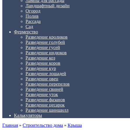
Лампы для рассады
Ландшафтный дизайн
Огород
Полив
Рассада
Сад
Фермерство
Разведение кроликов
Разведение голубей
Разведение гусей
Разведение индюков
Разведение коз
Разведение коров
Разведение кур
Разведение лошадей
Разведение овец
Разведение перепелов
Разведение свиней
Разведение уток
Разведение фазанов
Разведение цесарок
Разведение шиншилл
Калькуляторы
Главная
»
Строительство дома
»
Крыша