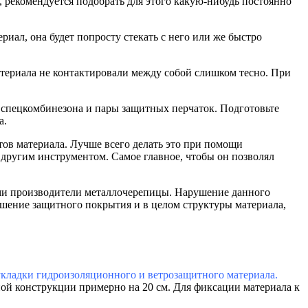
, рекомендуется подобрать для этого какую-нибудь постоянно
иал, она будет попросту стекать с него или же быстро
териала не контактировали между собой слишком тесно. При
о спецкомбинезона и пары защитных перчаток. Подготовьте
а.
тов материала. Лучше всего делать это при помощи
другим инструментом. Самое главное, чтобы он позволял
ми производители металлочерепицы. Нарушение данного
ушение защитного покрытия и в целом структуры материала,
 укладки гидроизоляционно
го и ветрозащитного материала.
ой конструкции примерно на 20 см. Для фиксации материала к