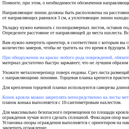
Помните, при этом, о необходимости обозначения направляющи
Направляющие линии должны быть расположены на расстоянии н
от направляющих равнялся 3 см, а уплотняющие линии находили
Укладку нужно начинать с полноразмерных листов, оставив под
Определите расстояние от направляющей до места нахлеста. Вс
Вам нужно начертить ориентир, в соответствии с которым вы с
количество замеров, чтобы не тратить на это время в будущем.
При обнаружении на краске любого рода повреждений, обязател
материал достаточно быстро заржавеет, что не лучшим образом
Уложите металлочерепицу поверх ендовы. Срез листа размеща
с направляющими линиями. Торцевая планка крепится практическ
Для крепления торцевой планки используются саморезы длиной 
Конек кровли можно закреплять непосредственно на листы мет
планок конька выполняется с 10-сантиметровым нахлестом.
Для максимально безопасного перемещения по площади кровли в
ограждения лучше всего сделать сплошной. Фиксация опор вы
Установка опоры ограждения выполняется с ориентиром на нак
закрепить ограждение.