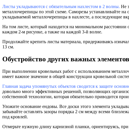
Листы укладываются с обязательным нахлестом в 2 волны.
Не з
металлочерепицы по этой схеме. Саморезы устанавливайте на 
укладываемой металлочерепицы в нахлесте, а последующие вкр
На том листе, который находится на минимальном расстоянии о
каждом 2-м рисунке, а также на каждой 3-й волне.
Продолжайте крепить листы материала, придерживаясь изначал
13 см.
Обустройство других важных элементо
При выполнении кровельных работ с использованием металлоч
имеет важное значение в общей конструкции кровельной систе
Главная задача упомянутых объектов сводится к защите основн
довольно много эффективных решений, позволяющих организов
собственной технологии, которая обязательно приводится про
Уложите основание ендовы. Все доски этого элемента укладыв
забывайте оставлять зазоры порядка 2 см между всеми близле
под кровлей.
Отмерьте нужную длину карнизной планки, ориентируясь, при э