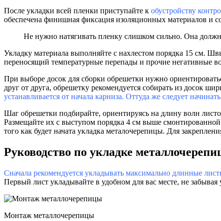
После укладки всей пленки приступайте к
обустройству контр
обеспечена финишная фиксация изоляционных материалов и со
Не нужно натягивать пленку слишком сильно. Она должна
Укладку материала выполняйте с нахлестом порядка 15 см. Ш
переносящий температурные перепады и прочие негативные во
При выборе досок для сборки обрешетки нужно ориентироватьс
друг от друга, обрешетку рекомендуется собирать из досок шир
устанавливается от начала карниза. Оттуда же следует начина
Шаг обрешетки подбирайте, ориентируясь на длину волн листо
Размещайте их с выступом порядка 4 см выше смонтированной 
того как будет начата укладка металочерепицы. Для закреплен
Руководство по укладке металлочереп
Сначала рекомендуется укладывать максимально длинные лист
Первый лист укладывайте в удобном для вас месте, не забывая 
Монтаж металлочерепицы