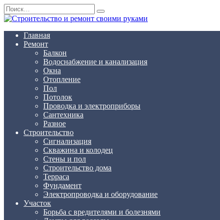
Перейти
Search
к
for:
содержанию
Главная
Ремонт
Балкон
Водоснабжение и канализация
Окна
Отопление
Пол
Потолок
Проводка и электроприборы
Сантехника
Разное
Строительство
Сигнализация
Скважина и колодец
Стены и пол
Строительство дома
Терраса
Фундамент
Электропроводка и оборудование
Участок
Борьба с вредителями и болезнями