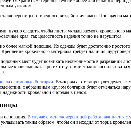
ребуется хранить материал в течение более длительного периода
ленным уклоном.
еталлочерепицы от вредного воздействия влаги. Попадая на матер
ми, нужно следить, чтобы листы укладываемого кровельного ма
ыковочные края, так целостность изделия точно не нарушится.
жно более мягкой подошве. Из одежды будет достаточно простог
 Крепление кровельного материала требует наличия шуруповерт
 подобных мест будет возникать необходимость в разрезании лис
ьные кровельщики. При их отсутствии можно воспользоваться 
ев.
риала с помощью болгарки.
Во-первых, это запрещают делать са
оздействии с абразивным кругом болгарки будет отмечаться нар
и надежности кровельной системы в целом.
епицы
ки основания.
В случае с металлочерепицей работа начинается с
укладывать таким образом, чтобы он выходил от торца кровельн