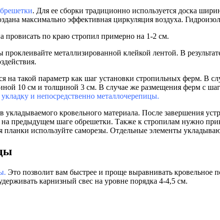
обрешетки
. Для ее сборки традиционно используется доска ширин
здана максимально эффективная циркуляция воздуха. Гидроизол
 провисать по краю стропил примерно на 1-2 см.
вы проклеивайте металлизированно
й клейкой лентой. В результ
здействия.
я на такой параметр как шаг установки стропильных ферм. В сл
иной 10 см и толщиной 3 см. В случае же размещения ферм с шаг
ть укладку и непосредственно металлочерепицы.
в укладываемого кровельного материала. После завершения уст
на предыдущем шаге обрешетки. Также к стропилам нужно прикр
ия планки используйте саморезы. Отдельные элементы укладывают
ицы
ы.
Это позволит вам быстрее и проще выравнивать кровельное п
удерживать карнизный свес на уровне порядка 4-4,5 см.