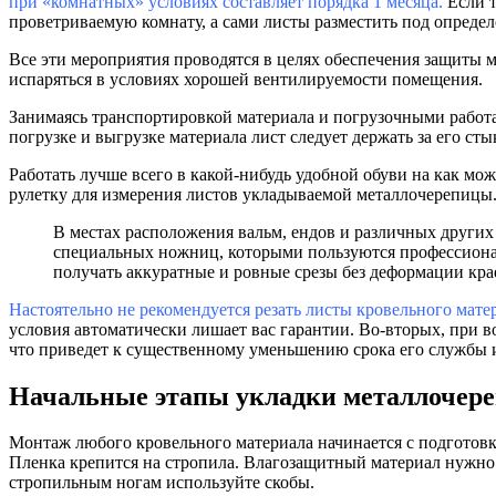
при «комнатных» условиях составляет порядка 1 месяца.
Если т
проветриваемую комнату, а сами листы разместить под опреде
Все эти мероприятия проводятся в целях обеспечения защиты м
испаряться в условиях хорошей вентилируемости помещения.
Занимаясь транспортировкой материала и погрузочными работа
погрузке и выгрузке материала лист следует держать за его ст
Работать лучше всего в какой-нибудь удобной обуви на как мо
рулетку для измерения листов укладываемой металлочерепицы.
В местах расположения вальм, ендов и различных других
специальных ножниц, которыми пользуются профессионал
получать аккуратные и ровные срезы без деформации кра
Настоятельно не рекомендуется резать листы кровельного мате
условия автоматически лишает вас гарантии. Во-вторых, при в
что приведет к существенному уменьшению срока его службы 
Начальные этапы укладки металлочер
Монтаж любого кровельного материала начинается с подготов
Пленка крепится на стропила. Влагозащитный материал нужно 
стропильным ногам используйте скобы.