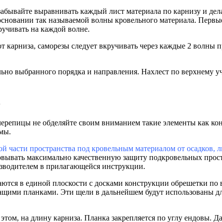
абывайте выравнивать каждый лист материала по карнизу и дела
основании так называемой волны кровельного материала. Первые
учивать на каждой волне.
т карниза, саморезы следует вкручивать через каждые 2 волны 
ьно выбранного порядка и направления. Нахлест по верхнему у
в
ерепицы не обделяйте своим вниманием такие элементы как кон
мы.
ой части пространства под кровельным материалом от осадков, л
ывать максимально качественную защиту подкровельных простр
изводителем в прилагающейся инструкции.
аются в единой плоскости с досками конструкции обрешетки по 
жащими планками. Эти щели в дальнейшем будут использованы дл
том, на длину карниза. Планка закрепляется по углу ендовы. Да