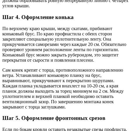
должны образовывать ровную непрерывную линию с четырех
углов крыши.
Шаг 4. Оформление конька
По верхнему краю крыши, между скатами, прибивают
коньковый брус. По краю профнастила с обеих сторон
закрепляют специальную уплотнительную ленту. Она
прикручивается саморезами через каждые 20 см. Обязательно
проверяют уровнем расположение ленты по горизонтали.
Коньковый брус можно закрыть рубероидом, это защитит
перекрытия от сырости и появления плесени.
Сам конек крепят с торца, противоположного направлению
ветра. Устанавливают коньковую планку на брус,
выравнивают, прикручивают к перекрытию шурупами.
Каждая планка укладывается внахлест на 10-20 см, а края
планок должны выходить за торец минимум на 2 см. Между
уплотнителем и верхней планкой необходимо оставить
вентиляционный зазор. По завершению монтажа конек
закрывают с торца заглушками.
Шаг 5. Оформление фронтонных срезов
Если по бокам кровли оставить незакрытые срезы профлиста,