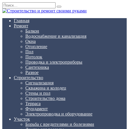
Перейти
Search
к
for:
содержанию
Главная
Ремонт
Балкон
Водоснабжение и канализация
Окна
Отопление
Пол
Потолок
Проводка и электроприборы
Сантехника
Разное
Строительство
Сигнализация
Скважина и колодец
Стены и пол
Строительство дома
Терраса
Фундамент
Электропроводка и оборудование
Участок
Борьба с вредителями и болезнями