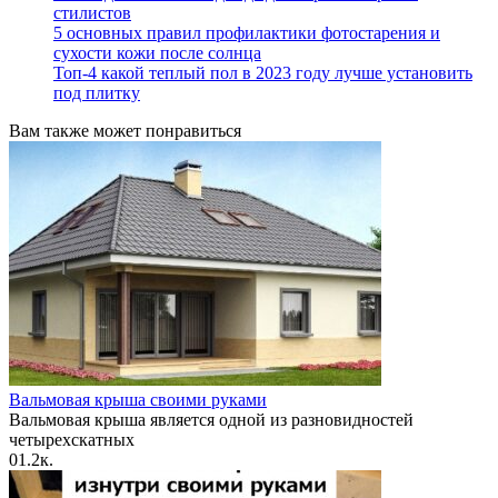
стилистов
5 основных правил профилактики фотостарения и
сухости кожи после солнца
Топ-4 какой теплый пол в 2023 году лучше установить
под плитку
Вам также может понравиться
Вальмовая крыша своими руками
Вальмовая крыша является одной из разновидностей
четырехскатных
0
1.2к.