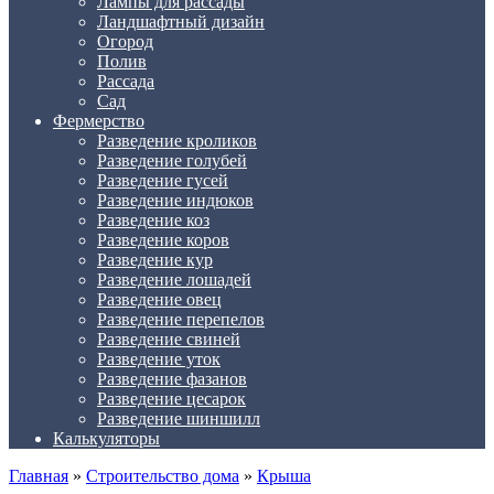
Лампы для рассады
Ландшафтный дизайн
Огород
Полив
Рассада
Сад
Фермерство
Разведение кроликов
Разведение голубей
Разведение гусей
Разведение индюков
Разведение коз
Разведение коров
Разведение кур
Разведение лошадей
Разведение овец
Разведение перепелов
Разведение свиней
Разведение уток
Разведение фазанов
Разведение цесарок
Разведение шиншилл
Калькуляторы
Главная
»
Строительство дома
»
Крыша