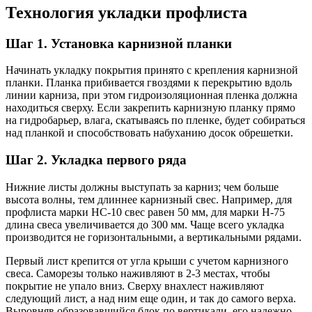
Технология укладки профлиста
Шаг 1. Установка карнизной планки
Начинать укладку покрытия принято с крепления карнизной
планки. Планка прибивается гвоздями к перекрытию вдоль
линии карниза, при этом гидроизоляционна
я пленка должна
находиться сверху. Если закрепить карнизную планку прямо
на гидробарьер, влага, скатываясь по пленке, будет собираться
над планкой и способствовать набуханию досок обрешетки.
Шаг 2. Укладка первого ряда
Нижние листы должны выступать за карниз; чем больше
высота волны, тем длиннее карнизный свес. Например, для
профлиста марки НС-10 свес равен 50 мм, для марки Н-75
длина свеса увеличивается до 300 мм. Чаще всего укладка
производится не горизонтальными, а вертикальными рядами.
Первый лист крепится от угла крыши с учетом карнизного
свеса. Саморезы только наживляют в 2-3 местах, чтобы
покрытие не упало вниз. Сверху внахлест наживляют
следующий лист, а над ним еще один, и так до самого верха.
Выровняв образовавшийся блок по вертикали, его надежно