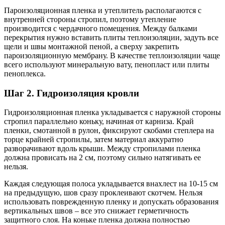
Пароизоляционная пленка и утеплитель располагаются с
внутренней стороны стропил, поэтому утепление
производится с чердачного помещения. Между балками
перекрытия нужно вставить плиты теплоизоляции, задуть все
щели и швы монтажной пеной, а сверху закрепить
пароизоляционную мембрану. В качестве теплоизоляции чаще
всего используют минеральную вату, пенопласт или плиты
пеноплекса.
Шаг 2. Гидроизоляция кровли
Гидроизоляционна
я пленка укладывается с наружной стороны
стропил параллельно коньку, начиная от карниза. Край
пленки, смотанной в рулон, фиксируют скобами степлера на
торце крайней стропилы, затем материал аккуратно
разворачивают вдоль крыши. Между стропилами пленка
должна провисать на 2 см, поэтому сильно натягивать ее
нельзя.
Каждая следующая полоса укладывается внахлест на 10-15 см
на предыдущую, шов сразу проклеивают скотчем. Нельзя
использовать поврежденную пленку и допускать образования
вертикальных швов – все это снижает герметичность
защитного слоя. На коньке пленка должна полностью