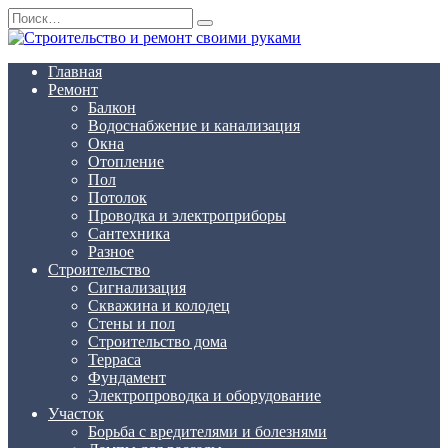
Перейти
Search
к
for:
содержанию
Главная
Ремонт
Балкон
Водоснабжение и канализация
Окна
Отопление
Пол
Потолок
Проводка и электроприборы
Сантехника
Разное
Строительство
Сигнализация
Скважина и колодец
Стены и пол
Строительство дома
Терраса
Фундамент
Электропроводка и оборудование
Участок
Борьба с вредителями и болезнями