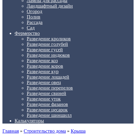
Лампы для рассады
Ландшафтный дизайн
Огород
Полив
Рассада
Сад
Фермерство
Разведение кроликов
Разведение голубей
Разведение гусей
Разведение индюков
Разведение коз
Разведение коров
Разведение кур
Разведение лошадей
Разведение овец
Разведение перепелов
Разведение свиней
Разведение уток
Разведение фазанов
Разведение цесарок
Разведение шиншилл
Калькуляторы
Главная
»
Строительство дома
»
Крыша