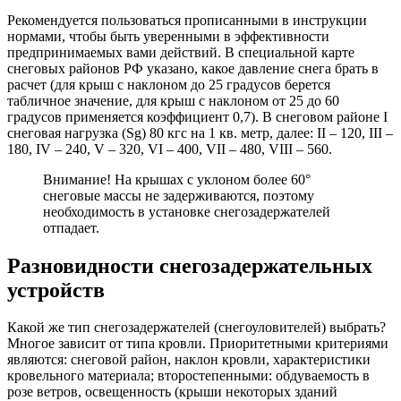
Рекомендуется пользоваться прописанными в инструкции
нормами, чтобы быть уверенными в эффективности
предпринимаемых вами действий. В специальной карте
снеговых районов РФ указано, какое давление снега брать в
расчет (для крыш с наклоном до 25 градусов берется
табличное значение, для крыш с наклоном от 25 до 60
градусов применяется коэффициент 0,7). В снеговом районе
I
снеговая нагрузка (
Sg
) 80 кгс на 1 кв. метр, далее:
II
– 120,
III
–
180,
IV
– 240,
V
– 320,
VI
– 400,
VII
– 480,
VIII
– 560.
Внимание! На крышах с уклоном более 60°
снеговые массы не задерживаются, поэтому
необходимость в установке снегозадержателе
й
отпадает.
Разновидности снегозадержательных
устройств
Какой же тип снегозадержателе
й (снегоуловителей
) выбрать?
Многое зависит от типа кровли. Приоритетными критериями
являются: снеговой район, наклон кровли, характеристики
кровельного материала; второстепенными: обдуваемость в
розе ветров, освещенность (крыши некоторых зданий