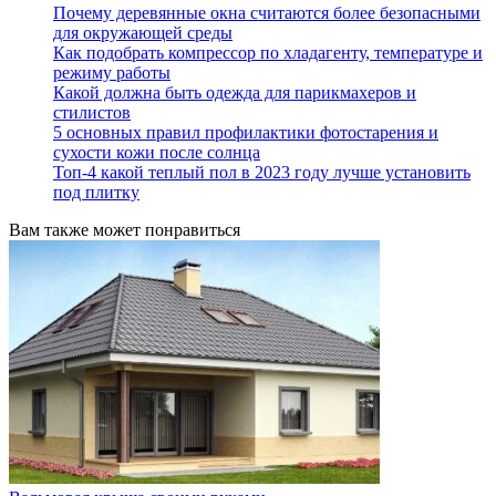
Почему деревянные окна считаются более безопасными
для окружающей среды
Как подобрать компрессор по хладагенту, температуре и
режиму работы
Какой должна быть одежда для парикмахеров и
стилистов
5 основных правил профилактики фотостарения и
сухости кожи после солнца
Топ-4 какой теплый пол в 2023 году лучше установить
под плитку
Вам также может понравиться