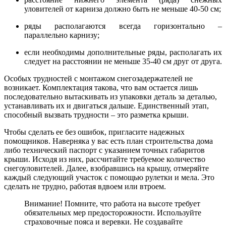
уловителей от карниза должно быть не меньше 40-50 см;
ряды располагаются всегда горизонтально –
параллельно карнизу;
если необходимы дополнительные ряды, располагать их
следует на расстоянии не меньше 35-40 см друг от друга.
Особых трудностей с монтажом снегозадержателе
й не
возникает. Комплектация такова, что вам остается лишь
последовательно вытаскивать из упаковки деталь за деталью,
устанавливать их и двигаться дальше. Единственный этап,
способный вызвать трудности – это разметка крыши.
Чтобы сделать ее без ошибок, пригласите надежных
помощников. Наверняка у вас есть план строительства дома
либо технический паспорт с указанием точных габаритов
крыши. Исходя из них, рассчитайте требуемое количество
снегоуловителей. Далее, взобравшись на крышу, отмеряйте
каждый следующий участок с помощью рулетки и мела. Это
сделать не трудно, работая вдвоем или втроем.
Внимание! Помните, что работа на высоте требует
обязательных мер предосторожности
. Используйте
страховочные пояса и веревки. Не создавайте