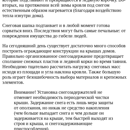
вторых, на протяжении всей зимы кровля под снегом
естественным образом нагревается (благодаря воздействию
тепла изнутри дома).
Снеговая шапка подтаивает и в любой момент готова
сорваться вниз. Последствия могут быть самые печальные: от
повреждения имущества до гибели людей.
На сегодняшний день существует достаточно много способов
построить ограждающие конструкции на крышах домов.
Правильно организованное снегозадержание предотвращает
сползание снежных пластов и ледяной корки во время таяния.
Необходимо тщательно рассчитать нагрузку снеговых масс
исходя из площади и угла наклона кровли. Также большую
роль играет безошибочность выбора материалов и крепежных
элементов.
Внимание! Установка снегозадержателе
й не
отменяет необходимость периодической чистки
крыши. Задержание снега есть лишь мера защиты
от оползания, но никак не средство накопления
(чем больше выпадает снега и чем дольше он
задерживается на крыше, тем быстрей выходят из
строя и крыша, и снегозадерживающ
ие
приспособления).