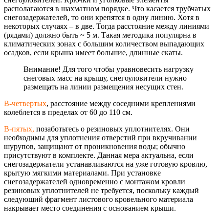
располагаются в шахматном порядке. Что касается трубчатых
снегозадержателе
й, то они крепятся в одну линию. Хотя в
некоторых случаях – в две. Тогда расстояние между линиями
(рядами) должно быть ~ 5 м. Такая методика популярна в
климатических зонах с большим количеством выпадающих
осадков, если крыша имеет большие, длинные скаты.
Внимание! Для того чтобы уравновесить нагрузку
снеговых масс на крышу, снегоуловители нужно
размещать на линии размещения несущих стен.
В-четвертых
, расстояние между соседними креплениями
колеблется в пределах от 60 до 110 см.
В-пятых,
позаботьтесь о резиновых уплотнителях. Они
необходимы для уплотнения отверстий при вкручивании
шурупов, защищают от проникновения воды; обычно
присутствуют в комплекте. Данная мера актуальна, если
снегозадержатели устанавливаются на уже готовую кровлю,
крытую мягкими материалами. При установке
снегозадержателе
й одновременно с монтажом кровли
резиновых уплотнителей не требуется, поскольку каждый
следующий фрагмент листового кровельного материала
накрывает место соединения с основанием крыши.