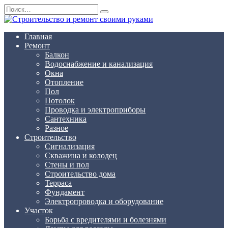
Перейти
Search
к
for:
содержанию
Главная
Ремонт
Балкон
Водоснабжение и канализация
Окна
Отопление
Пол
Потолок
Проводка и электроприборы
Сантехника
Разное
Строительство
Сигнализация
Скважина и колодец
Стены и пол
Строительство дома
Терраса
Фундамент
Электропроводка и оборудование
Участок
Борьба с вредителями и болезнями