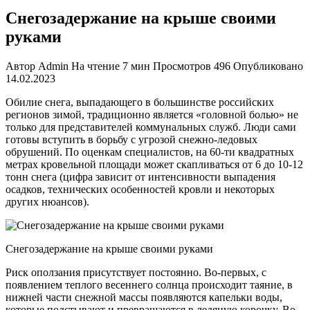
Снегозадержание на крыше своими
руками
Автор
Admin
На чтение
7 мин
Просмотров
496
Опубликовано
14.02.2023
Обилие снега, выпадающего в большинстве российских
регионов зимой, традиционно является «головной болью» не
только для представителей коммунальных служб. Люди сами
готовы вступить в борьбу с угрозой снежно-ледовых
обрушений. По оценкам специалистов, на 60-ти квадратных
метрах кровельной площади может скапливаться от 6 до 10-12
тонн снега (цифра зависит от интенсивности выпадения
осадков, технических особенностей кровли и некоторых
других нюансов).
Снегозадержание на крыше своими руками
Риск оползания присутствует постоянно. Во-первых, с
появлением теплого весеннего солнца происходит таяние, в
нижней части снежной массы появляются капельки воды,
которые подстывают и превращаются в ледяную корочку. Во-