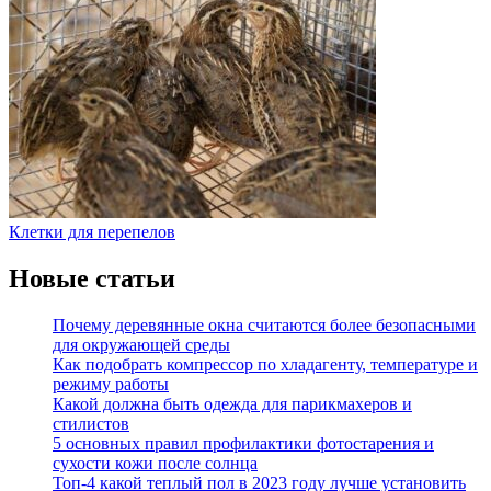
Клетки для перепелов
Новые статьи
Почему деревянные окна считаются более безопасными
для окружающей среды
Как подобрать компрессор по хладагенту, температуре и
режиму работы
Какой должна быть одежда для парикмахеров и
стилистов
5 основных правил профилактики фотостарения и
сухости кожи после солнца
Топ-4 какой теплый пол в 2023 году лучше установить