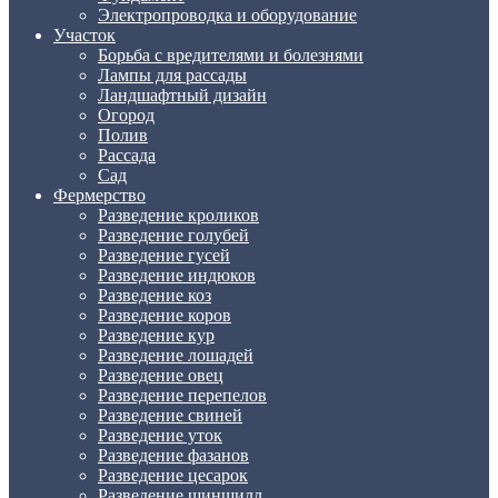
Электропроводка и оборудование
Участок
Борьба с вредителями и болезнями
Лампы для рассады
Ландшафтный дизайн
Огород
Полив
Рассада
Сад
Фермерство
Разведение кроликов
Разведение голубей
Разведение гусей
Разведение индюков
Разведение коз
Разведение коров
Разведение кур
Разведение лошадей
Разведение овец
Разведение перепелов
Разведение свиней
Разведение уток
Разведение фазанов
Разведение цесарок
Разведение шиншилл