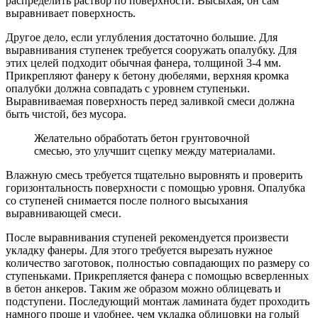
распределить раствор по поверхности. Высыхая, он сам
выравнивает поверхность.
Другое дело, если углубления достаточно большие. Для
выравнивания ступенек требуется сооружать опалубку. Для
этих целей подходит обычная фанера, толщиной 3-4 мм.
Прикрепляют фанеру к бетону дюбелями, верхняя кромка
опалубки должна совпадать с уровнем ступеньки.
Выравниваемая поверхность перед заливкой смеси должна
быть чистой, без мусора.
Желательно обработать бетон грунтовочной
смесью, это улучшит сцепку между материалами.
Влажную смесь требуется тщательно выровнять и проверить
горизонтальность поверхности с помощью уровня. Опалубка
со ступеней снимается после полного высыхания
выравнивающей смеси.
После выравнивания ступеней рекомендуется произвести
укладку фанеры. Для этого требуется вырезать нужное
количество заготовок, полностью совпадающих по размеру со
ступеньками. Прикрепляется фанера с помощью всверленных
в бетон анкеров. Таким же образом можно облицевать и
подступени. Последующий монтаж ламината будет проходить
намного проще и удобнее, чем укладка облицовки на голый