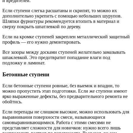
и вредителей.
Если ступени слегка расшатаны и скрипят, то можно их
дополнительно укрепить с помощью небольших шурупов.
Шляпки фурнитуры рекомендуется втопить в материал и
сверху покрыть шпатлевкой по дереву.
Если на кромке ступеней закреплен металлический защитный
профиль — его нужно демонтировать.
Все зазоры между досками ступеней желательно замазывать
шпаклевкой. Это предотвратит попадание влаги под
подложку и ламинат.
Бетонные ступени
Если бетонные ступени ровные, без выемок и впадин, то
можно пропустить этап подготовки. Если же ступени имеют
ярко выраженные дефекты, без предварительного ремонта не
обойтись.
Если перепады не слишком высокие, можно использовать для
выравнивания поверхности смеси, называющиеся
самовыравнивающи
мися. Работа с этими смесями не
представляет сложности для новичков: нужно всего лишь