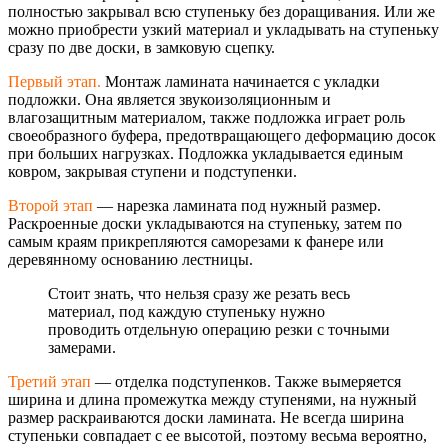
полностью закрывал всю ступеньку без доращивания. Или же
можно приобрести узкий материал и укладывать на ступеньку
сразу по две доски, в замковую сцепку.
Первый этап.
Монтаж ламината начинается с укладки
подложки. Она является звукоизоляционны
м и
влагозащитным материалом, также подложка играет роль
своеобразного буфера, предотвращающего деформацию досок
при больших нагрузках. Подложка укладывается единым
ковром, закрывая ступени и подступенки.
Второй этап
— нарезка ламината под нужный размер.
Раскроенные доски укладываются на ступеньку, затем по
самым краям прикрепляются саморезами к фанере или
деревянному основанию лестницы.
Стоит знать, что нельзя сразу же резать весь
материал, под каждую ступеньку нужно
проводить отдельную операцию резки с точными
замерами.
Третий этап
— отделка подступенков. Также вымеряется
ширина и длина промежутка между ступенями, на нужный
размер раскраиваются доски ламината. Не всегда ширина
ступеньки совпадает с ее высотой, поэтому весьма вероятно,