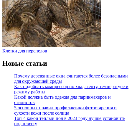
Клетки для перепелов
Новые статьи
Почему деревянные окна считаются более безопасными
для окружающей среды
Как подобрать компрессор по хладагенту, температуре и
режиму работы
Какой должна быть одежда для парикмахеров и
стилистов
5 основных правил профилактики фотостарения и
сухости кожи после солнца
Топ-4 какой теплый пол в 2023 году лучше установить
под плитку