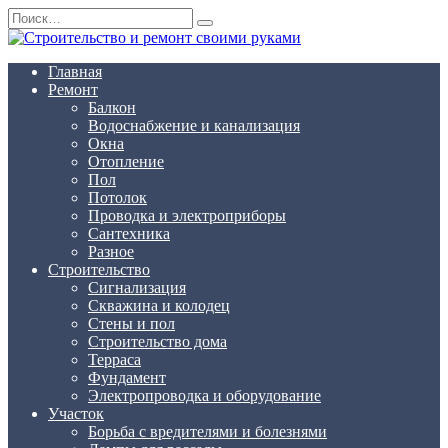
Перейти
Search
к
for:
содержанию
Главная
Ремонт
Балкон
Водоснабжение и канализация
Окна
Отопление
Пол
Потолок
Проводка и электроприборы
Сантехника
Разное
Строительство
Сигнализация
Скважина и колодец
Стены и пол
Строительство дома
Терраса
Фундамент
Электропроводка и оборудование
Участок
Борьба с вредителями и болезнями