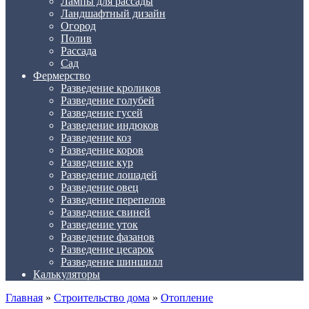
Лампы для рассады
Ландшафтный дизайн
Огород
Полив
Рассада
Сад
Фермерство
Разведение кроликов
Разведение голубей
Разведение гусей
Разведение индюков
Разведение коз
Разведение коров
Разведение кур
Разведение лошадей
Разведение овец
Разведение перепелов
Разведение свиней
Разведение уток
Разведение фазанов
Разведение цесарок
Разведение шиншилл
Калькуляторы
Главная
»
Строительство дома
»
Отопление