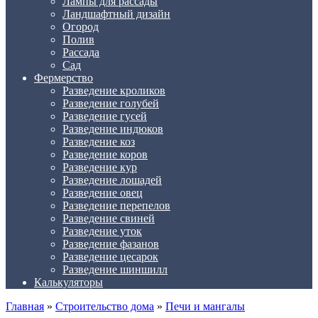
Лампы для рассады
Ландшафтный дизайн
Огород
Полив
Рассада
Сад
Фермерство
Разведение кроликов
Разведение голубей
Разведение гусей
Разведение индюков
Разведение коз
Разведение коров
Разведение кур
Разведение лошадей
Разведение овец
Разведение перепелов
Разведение свиней
Разведение уток
Разведение фазанов
Разведение цесарок
Разведение шиншилл
Калькуляторы
Главная
»
Строительство дома
»
Печи и мангалы