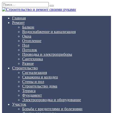
Перейти
Search
к
for:
содержанию
Главная
Ремонт
Балкон
Водоснабжение и канализация
Окна
Отопление
Пол
Потолок
Проводка и электроприборы
Сантехника
Разное
Строительство
Сигнализация
Скважина и колодец
Стены и пол
Строительство дома
Терраса
Фундамент
Электропроводка и оборудование
Участок
Борьба с вредителями и болезнями