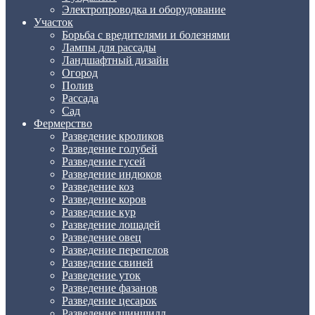
Электропроводка и оборудование
Участок
Борьба с вредителями и болезнями
Лампы для рассады
Ландшафтный дизайн
Огород
Полив
Рассада
Сад
Фермерство
Разведение кроликов
Разведение голубей
Разведение гусей
Разведение индюков
Разведение коз
Разведение коров
Разведение кур
Разведение лошадей
Разведение овец
Разведение перепелов
Разведение свиней
Разведение уток
Разведение фазанов
Разведение цесарок
Разведение шиншилл