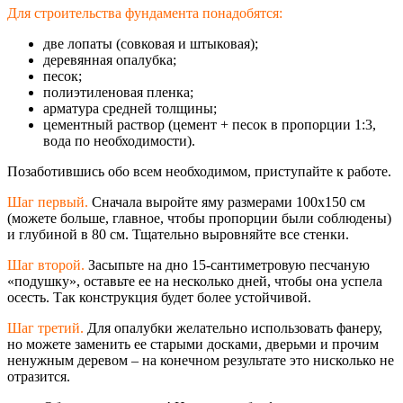
Для строительства фундамента понадобятся:
две лопаты (совковая и штыковая);
деревянная опалубка;
песок;
полиэтиленовая пленка;
арматура средней толщины;
цементный раствор (цемент + песок в пропорции 1:3,
вода по необходимости).
Позаботившись обо всем необходимом, приступайте к работе.
Шаг первый.
Сначала выройте яму размерами 100х150 см
(можете больше, главное, чтобы пропорции были соблюдены)
и глубиной в 80 см. Тщательно выровняйте все стенки.
Шаг второй.
Засыпьте на дно 15-сантиметровую песчаную
«подушку», оставьте ее на несколько дней, чтобы она успела
осесть. Так конструкция будет более устойчивой.
Шаг третий.
Для опалубки желательно использовать фанеру,
но можете заменить ее старыми досками, дверьми и прочим
ненужным деревом – на конечном результате это нисколько не
отразится.