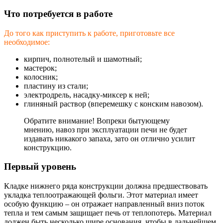
Что потребуется в работе
До того как приступить к работе, приготовьте все
необходимое:
кирпич, полнотелый и шамотный;
мастерок;
колосник;
пластину из стали;
электродрель, насадку-миксер к ней;
глиняный раствор (вперемешку с конским навозом).
Обратите внимание! Вопреки бытующему
мнению, навоз при эксплуатации печи не будет
издавать никакого запаха, зато он отлично усилит
конструкцию.
Первый уровень
Кладке нижнего ряда конструкции должна предшествовать
укладка теплоотражающей фольги. Этот материал имеет
особую функцию – он отражает направленный вниз поток
тепла и тем самым защищает печь от теплопотерь. Материал
должен быть несколько шире основания, чтобы в дальнейшем