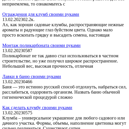
неприемлема, то ознакомьтесь с
Ограждения для клумб своими руками
13.02.2023
0
2.2к.
Ах, как хороши садовые клумбы, распространяющие нежные
ароматы и радующие глаз буйством цвета. Однако мало
просто вскопать грядку и высадить семена, настоящая
Монтаж поликарбоната своими руками
13.02.2023
0
587
Поликарбонат не так давно стал использоваться в частном
строительстве, но уже получил широкое распространение.
Небольшой вес, высокая прочность, отличная
Лавки в баню своими руками
13.02.2023
0
466
Баня — это истинно русский способ отдохнуть, набраться сил,
расслабиться, оздоровить организм. Назвать баню обычной
гигиенической процедурой сложно
Как сделать клумбу своими руками
13.02.2023
0
575
Клумба – универсальное украшение для любого садового или
дачного участка. Формы, объемы, наполнение цветника могут
сильно различаться. Существуют сотни