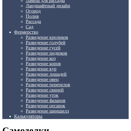
Лампы для рассады
Ландшафтный дизайн
Огород
Полив
Рассада
Сад
Фермерство
Разведение кроликов
Разведение голубей
Разведение гусей
Разведение индюков
Разведение коз
Разведение коров
Разведение кур
Разведение лошадей
Разведение овец
Разведение перепелов
Разведение свиней
Разведение уток
Разведение фазанов
Разведение цесарок
Разведение шиншилл
Калькуляторы
Самоделки