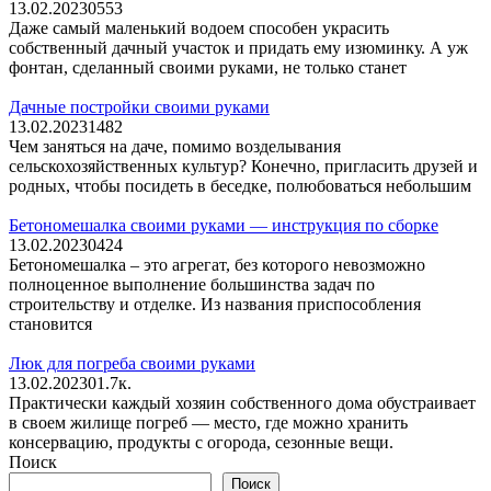
13.02.2023
0
553
Даже самый маленький водоем способен украсить
собственный дачный участок и придать ему изюминку. А уж
фонтан, сделанный своими руками, не только станет
Дачные постройки своими руками
13.02.2023
1
482
Чем заняться на даче, помимо возделывания
сельскохозяйственных культур? Конечно, пригласить друзей и
родных, чтобы посидеть в беседке, полюбоваться небольшим
Бетономешалка своими руками — инструкция по сборке
13.02.2023
0
424
Бетономешалка – это агрегат, без которого невозможно
полноценное выполнение большинства задач по
строительству и отделке. Из названия приспособления
становится
Люк для погреба своими руками
13.02.2023
0
1.7к.
Практически каждый хозяин собственного дома обустраивает
в своем жилище погреб — место, где можно хранить
консервацию, продукты с огорода, сезонные вещи.
Поиск
Поиск