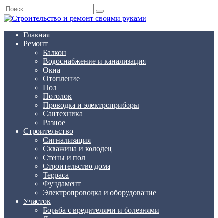
Перейти
Search
к
for:
содержанию
Главная
Ремонт
Балкон
Водоснабжение и канализация
Окна
Отопление
Пол
Потолок
Проводка и электроприборы
Сантехника
Разное
Строительство
Сигнализация
Скважина и колодец
Стены и пол
Строительство дома
Терраса
Фундамент
Электропроводка и оборудование
Участок
Борьба с вредителями и болезнями