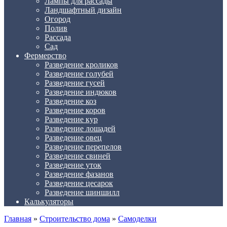
Лампы для рассады
Ландшафтный дизайн
Огород
Полив
Рассада
Сад
Фермерство
Разведение кроликов
Разведение голубей
Разведение гусей
Разведение индюков
Разведение коз
Разведение коров
Разведение кур
Разведение лошадей
Разведение овец
Разведение перепелов
Разведение свиней
Разведение уток
Разведение фазанов
Разведение цесарок
Разведение шиншилл
Калькуляторы
Главная
»
Строительство дома
»
Самоделки