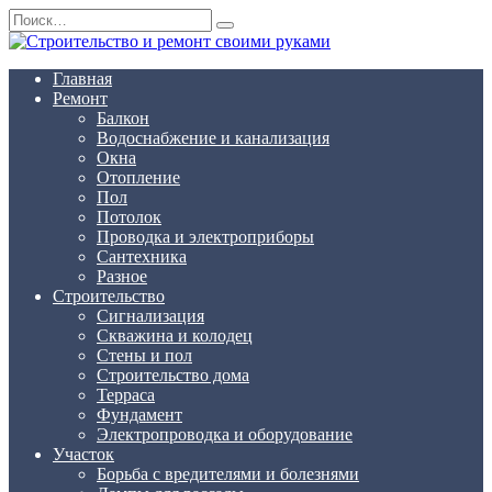
Перейти
Search
к
for:
содержанию
Главная
Ремонт
Балкон
Водоснабжение и канализация
Окна
Отопление
Пол
Потолок
Проводка и электроприборы
Сантехника
Разное
Строительство
Сигнализация
Скважина и колодец
Стены и пол
Строительство дома
Терраса
Фундамент
Электропроводка и оборудование
Участок
Борьба с вредителями и болезнями