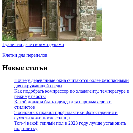
Туалет на даче своими руками
Клетки для перепелов
Новые статьи
Почему деревянные окна считаются более безопасными
для окружающей среды
Как подобрать компрессор по хладагенту, температуре и
режиму работы
Какой должна быть одежда для парикмахеров и
стилистов
5 основных правил профилактики фотостарения и
сухости кожи после солнца
Топ-4 какой теплый пол в 2023 году лучше установить
под плитку