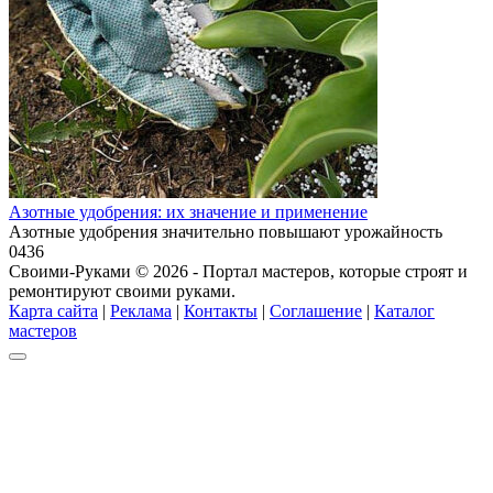
Азотные удобрения: их значение и применение
Азотные удобрения значительно повышают урожайность
0
436
Своими-Руками © 2026 - Портал мастеров, которые строят и
ремонтируют своими руками.
Карта сайта
|
Реклама
|
Контакты
|
Соглашение
|
Каталог
мастеров