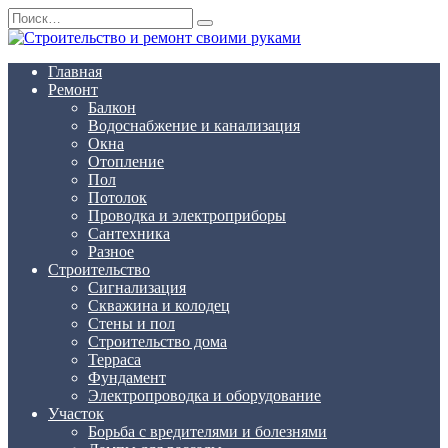
Перейти
Search
к
for:
содержанию
Главная
Ремонт
Балкон
Водоснабжение и канализация
Окна
Отопление
Пол
Потолок
Проводка и электроприборы
Сантехника
Разное
Строительство
Сигнализация
Скважина и колодец
Стены и пол
Строительство дома
Терраса
Фундамент
Электропроводка и оборудование
Участок
Борьба с вредителями и болезнями