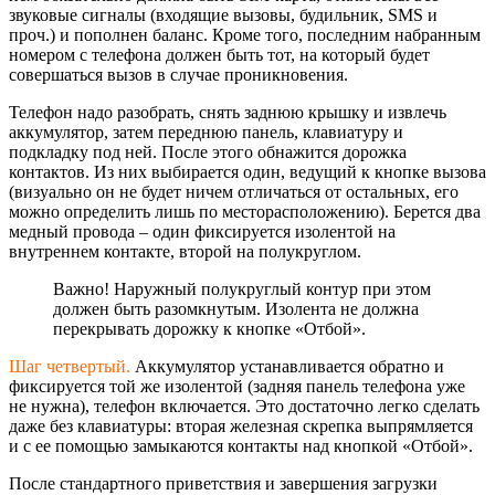
звуковые сигналы (входящие вызовы, будильник,
SMS и
проч.)
и пополнен баланс. Кроме того, последним набранным
номером с телефона должен быть тот, на который будет
совершаться вызов в случае проникновения.
Телефон надо разобрать, снять заднюю крышку и извлечь
аккумулятор, затем переднюю панель, клавиатуру и
подкладку под ней. После этого обнажится дорожка
контактов. Из них выбирается один, ведущий к кнопке вызова
(визуально он не будет ничем отличаться от остальных, его
можно определить лишь по месторасположени
ю). Берется два
медный провода – один фиксируется изолентой на
внутреннем контакте, второй на полукруглом.
Важно! Наружный полукруглый контур при этом
должен быть разомкнутым. Изолента не должна
перекрывать дорожку к кнопке «Отбой».
Шаг четвертый.
Аккумулятор устанавливается обратно и
фиксируется той же изолентой (задняя панель телефона уже
не нужна), телефон включается. Это достаточно легко сделать
даже без клавиатуры: вторая железная скрепка выпрямляется
и с ее помощью замыкаются контакты над кнопкой «Отбой».
После стандартного приветствия и завершения загрузки