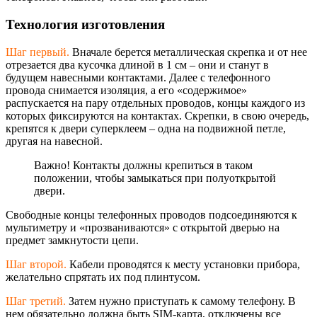
Технология изготовления
Шаг первый.
Вначале берется металлическая скрепка и от нее
отрезается два кусочка длиной в 1 см – они и станут в
будущем навесными контактами. Далее с телефонного
провода снимается изоляция, а его «содержимое»
распускается на пару отдельных проводов, концы каждого из
которых фиксируются на контактах. Скрепки, в свою очередь,
крепятся к двери суперклеем – одна на подвижной петле,
другая на навесной.
Важно! Контакты должны крепиться в таком
положении, чтобы замыкаться при полуоткрытой
двери.
Свободные концы телефонных проводов подсоединяются к
мультиметру и «прозваниваются» с открытой дверью на
предмет замкнутости цепи.
Шаг второй.
Кабели проводятся к месту установки прибора,
желательно спрятать их под плинтусом.
Шаг третий.
Затем нужно приступать к самому телефону. В
нем обязательно должна быть SІ
M-карта
, отключены все