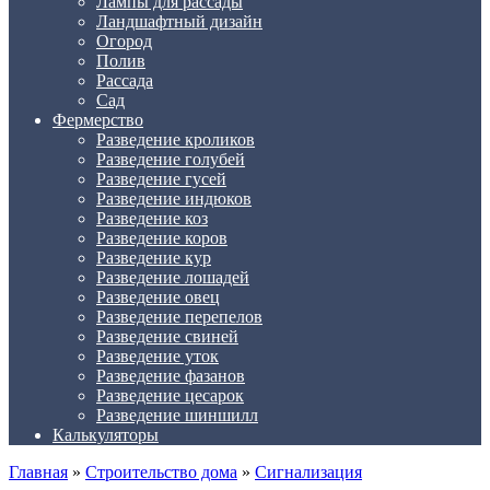
Лампы для рассады
Ландшафтный дизайн
Огород
Полив
Рассада
Сад
Фермерство
Разведение кроликов
Разведение голубей
Разведение гусей
Разведение индюков
Разведение коз
Разведение коров
Разведение кур
Разведение лошадей
Разведение овец
Разведение перепелов
Разведение свиней
Разведение уток
Разведение фазанов
Разведение цесарок
Разведение шиншилл
Калькуляторы
Главная
»
Строительство дома
»
Сигнализация