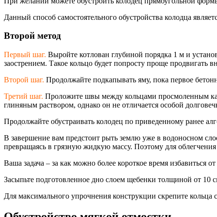
При желании можете обустроить колодец прямоугольной формы.
Данный способ самостоятельного обустройства колодца являет
Второй метод
Первый шаг.
Выройте котлован глубиной порядка 1 м и установ
заострением. Такое кольцо будет попросту проще продвигать вн
Второй шаг.
Продолжайте подкапывать яму, пока первое бетонно
Третий шаг.
Проложите швы между кольцами просмоленным кан
глиняным раствором, однако он не отличается особой долговеч
Продолжайте обустраивать колодец по приведенному ранее алго
В завершение вам предстоит рыть землю уже в водоносном сло
превращаясь в грязную жидкую массу. Поэтому для облегчения
Ваша задача – за как можно более короткое время избавиться о
Засыпьте подготовленное дно слоем щебенки толщиной от 10 
Для максимального упрочнения конструкции скрепите кольца 
Обустройство мягкой отмостки