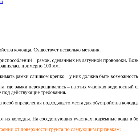
ии
йства колодца. Существует несколько методик.
способлений – рамок, сделанных из латунной проволоки. Возьм
 равнялась примерно 100 мм.
сжимать рамки слишком крепко – у них должна быть возможность
та, где рамки перекрещивались – на этих участках водоносный с
е под действующие требования.
способ определения подходящего места для обустройства колодц
т их колодцы. На соседствующих участках подземные воды в бо
стоянии от поверхности грунта по следующим признакам: