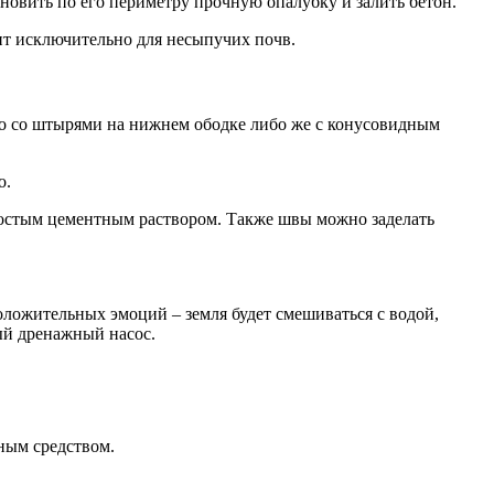
новить по его периметру прочную опалубку и залить бетон.
ит исключительно для несыпучих почв.
ьцо со штырями на нижнем ободке либо же с конусовидным
о.
остым цементным раствором. Также швы можно заделать
ложительных эмоций – земля будет смешиваться с водой,
ый дренажный насос.
ным средством.