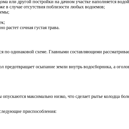
дома или другой постройки на дачном участке наполняется водой
аже в случае отсутствия поблизости любых водоемов;
оемы;
ек;
о растет сочная густая трава.
я по одинаковой схеме. Главными составляющими рассматривае
ол предотвращает осыпание земли внутрь водосборника, а оголо
ы опускаются максимально низко, что сделает рытье колодца бо
 следующие приспособления: