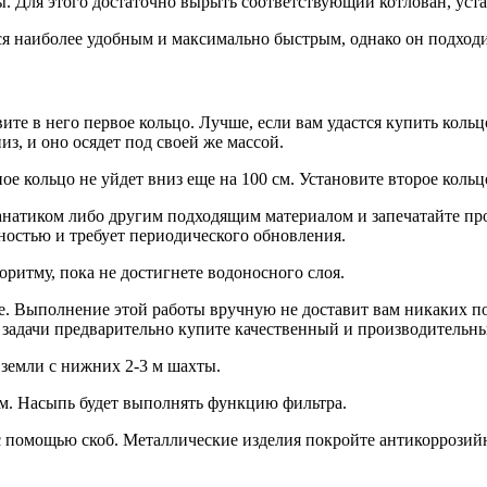
 Для этого достаточно вырыть соответствующий котлован, уста
ся наиболее удобным и максимально быстрым, однако он подход
ите в него первое кольцо. Лучше, если вам удастся купить кол
из, и оно осядет под своей же массой.
е кольцо не уйдет вниз еще на 100 см. Установите второе кольц
атиком либо другим подходящим материалом и запечатайте пр
ностью и требует периодического обновления.
ритму, пока не достигнете водоносного слоя.
е. Выполнение этой работы вручную не доставит вам никаких по
 задачи предварительно купите качественный и производительн
т земли с нижних 2-3 м шахты.
см. Насыпь будет выполнять функцию фильтра.
с помощью скоб. Металлические изделия покройте антикоррозий