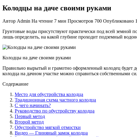
Колодцы на даче своими руками
Автор
Admin
На чтение
7 мин
Просмотров
700
Опубликовано
Грунтовые воды присутствуют практически под всей земной пов
лишь определить, на какой глубине проходит подземный водон
Колодцы на даче своими руками
Правильно вырытый и грамотно оформленный колодец будет дол
колодца на дачном участке можно справиться собственными си
Содержание
Место для обустройства колодца
Традиционная схема частного колодца
С чего начинать?
Руководство по обустройству колодца
Первый метод
Второй метод
Обустройство мягкой отмостки
Видео — Глиняный замок колодца