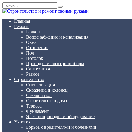
Перейти
Search
к
for:
содержанию
Главная
Ремонт
Балкон
Водоснабжение и канализация
Окна
Отопление
Пол
Потолок
Проводка и электроприборы
Сантехника
Разное
Строительство
Сигнализация
Скважина и колодец
Стены и пол
Строительство дома
Терраса
Фундамент
Электропроводка и оборудование
Участок
Борьба с вредителями и болезнями