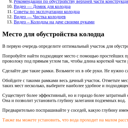
Рекомендации по обустройству верхней части конструкц
Видео — Домик для колодца
Советы по эксплуатации колодца
Видео — Чистка колодцев
Видео – Колодцы на даче своими руками
Место для обустройства колодца
В первую очередь определите оптимальный участок для обустро
Попробуйте найти подходящее место с помощью простейших при
проволоку под прямым углом так, чтобы длина короткой части
Сделайте две такие рамки. Возьмите их в обе руки. Не нужно 
Обойдите с такими рамками весь дачный участок. Отметьте мес
таких мест несколько, выберите наиболее удобное и подходяще
Существует более эффективный, но и гораздо более затратный 
Она и позволит установить глубину залегания подземных вод.
Предварительно поспрашивайте у соседей, какую глубину имею
Также вы можете установить, что вода проходит на малом рас