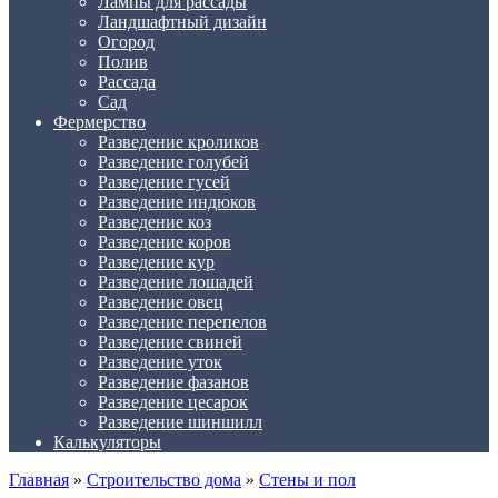
Лампы для рассады
Ландшафтный дизайн
Огород
Полив
Рассада
Сад
Фермерство
Разведение кроликов
Разведение голубей
Разведение гусей
Разведение индюков
Разведение коз
Разведение коров
Разведение кур
Разведение лошадей
Разведение овец
Разведение перепелов
Разведение свиней
Разведение уток
Разведение фазанов
Разведение цесарок
Разведение шиншилл
Калькуляторы
Главная
»
Строительство дома
»
Стены и пол