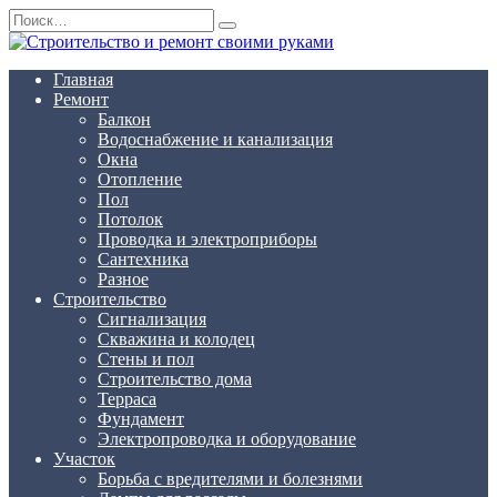
Перейти
Search
к
for:
содержанию
Главная
Ремонт
Балкон
Водоснабжение и канализация
Окна
Отопление
Пол
Потолок
Проводка и электроприборы
Сантехника
Разное
Строительство
Сигнализация
Скважина и колодец
Стены и пол
Строительство дома
Терраса
Фундамент
Электропроводка и оборудование
Участок
Борьба с вредителями и болезнями