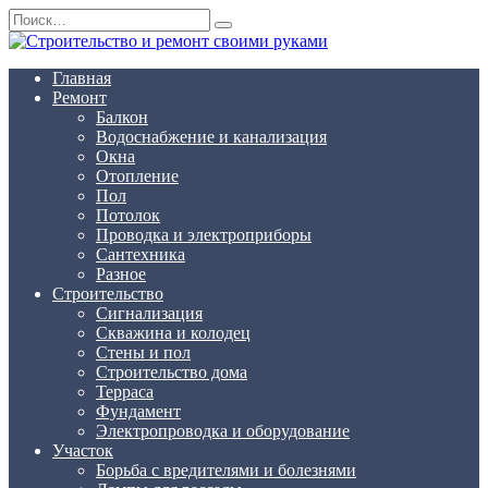
Перейти
Search
к
for:
содержанию
Главная
Ремонт
Балкон
Водоснабжение и канализация
Окна
Отопление
Пол
Потолок
Проводка и электроприборы
Сантехника
Разное
Строительство
Сигнализация
Скважина и колодец
Стены и пол
Строительство дома
Терраса
Фундамент
Электропроводка и оборудование
Участок
Борьба с вредителями и болезнями