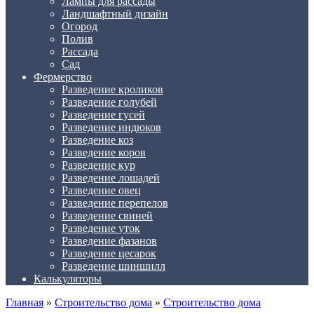
Лампы для рассады
Ландшафтный дизайн
Огород
Полив
Рассада
Сад
Фермерство
Разведение кроликов
Разведение голубей
Разведение гусей
Разведение индюков
Разведение коз
Разведение коров
Разведение кур
Разведение лошадей
Разведение овец
Разведение перепелов
Разведение свиней
Разведение уток
Разведение фазанов
Разведение цесарок
Разведение шиншилл
Калькуляторы
Главная
»
Строительство дома
»
Строительство дома