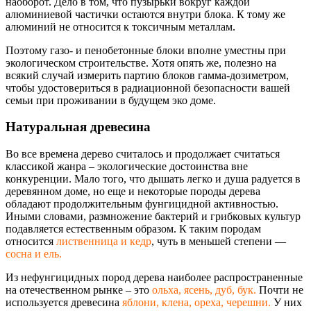
наоборот. Дело в том, что пузырьки вокруг каждой
алюминиевой частички остаются внутри блока. К тому же
алюминий не относится к токсичным металлам.
Поэтому газо- и пенобетонные блоки вполне уместны при
экологическом строительстве. Хотя опять же, полезно на
всякий случай измерить партию блоков гамма-дозиметром
,
чтобы удостовериться в радиационной безопасности вашей
семьи при проживании в будущем эко доме.
Натуральная древесина
Во все времена дерево считалось и продолжает считаться
классикой жанра – экологические достоинства вне
конкуренции. Мало того, что дышать легко и душа радуется в
деревянном доме, но еще и некоторые породы дерева
обладают продолжительным фунгицидной активностью.
Иными словами, размножение бактерий и грибковых культур
подавляется естественным образом. К таким породам
относится
лиственница и кедр
, чуть в меньшей степени —
сосна и ель.
Из нефунгицидных пород дерева наиболее распространенные
на отечественном рынке – это
ольха, ясень, дуб, бук.
Почти не
используется древесина
яблони, клена, ореха, черешни.
У них