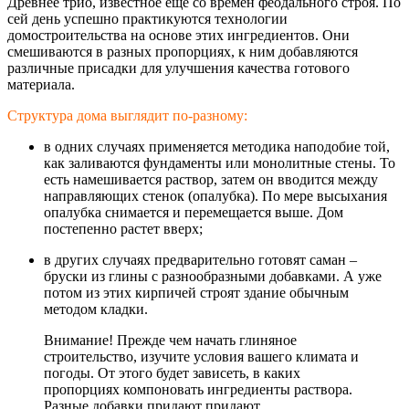
Древнее трио, известное еще со времен феодального строя. По
сей день успешно практикуются технологии
домостроительств
а на основе этих ингредиентов. Они
смешиваются в разных пропорциях, к ним добавляются
различные присадки для улучшения качества готового
материала.
Структура дома выглядит по-разному:
в одних случаях применяется методика наподобие той,
как заливаются фундаменты или монолитные стены. То
есть намешивается раствор, затем он вводится между
направляющих стенок (опалубка). По мере высыхания
опалубка снимается и перемещается выше. Дом
постепенно растет вверх;
в других случаях предварительно готовят саман –
бруски из глины с разнообразными добавками. А уже
потом из этих кирпичей строят здание обычным
методом кладки.
Внимание! Прежде чем начать глиняное
строительство, изучите условия вашего климата и
погоды. От этого будет зависеть, в каких
пропорциях компоновать ингредиенты раствора.
Разные добавки придают придают