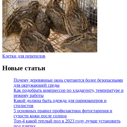
Клетки для перепелов
Новые статьи
Почему деревянные окна считаются более безопасными
для окружающей среды
Как подобрать компрессор по хладагенту, температуре и
режиму работы
Какой должна быть одежда для парикмахеров и
стилистов
5 основных правил профилактики фотостарения и
сухости кожи после солнца
Топ-4 какой теплый пол в 2023 году лучше установить
под плитку