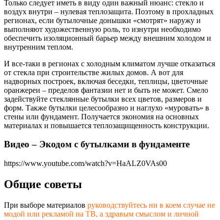
Только следует иметь в виду один важный нюанс: стекло и
воздух внутри – нулевая теплозащита. Поэтому в прохладных
регионах, если бутылочные донышки «смотрят» наружу и
выполняют художественную роль, то изнутри необходимо
обеспечить изоляционный барьер между внешним холодом и
внутренним теплом.
И все-таки в регионах с холодным климатом лучше отказаться
от стекла при строительстве жилых домов. А вот для
надворных построек, включая беседки, теплицы, цветочные
оранжереи – пределов фантазии нет и быть не может. Смело
задействуйте стеклянные бутылки всех цветов, размеров и
форм. Также бутылки целесообразно и наглухо «муровать» в
стены или фундамент. Получается экономия на основных
материалах и повышается теплозащищенност
ь конструкции.
Видео – Экодом с бутылками в фундаменте
https://www.youtube.com/watch?v=HaALZ0VAs00
Общие советы
При выборе материалов
руководствуйтесь ни в коем случае не
модой или рекламой на ТВ, а здравым смыслом и личной