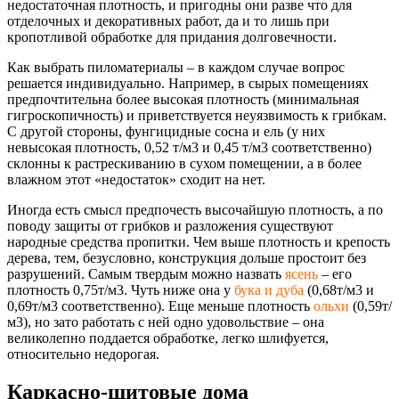
недостаточная плотность, и пригодны они разве что для
отделочных и декоративных работ, да и то лишь при
кропотливой обработке для придания долговечности.
Как выбрать пиломатериалы – в каждом случае вопрос
решается индивидуально. Например, в сырых помещениях
предпочтительна более высокая плотность (минимальная
гигроскопичность
) и приветствуется неуязвимость к грибкам.
С другой стороны, фунгицидные сосна и ель (у них
невысокая плотность,
0,52 т
/
м3
и
0,45 т/м3
соответственно)
склонны к растрескиванию в сухом помещении, а в более
влажном этот «недостаток» сходит на нет.
Иногда есть смысл предпочесть высочайшую плотность, а по
поводу защиты от грибков и разложения существуют
народные средства пропитки. Чем выше плотность и крепость
дерева, тем, безусловно, конструкция дольше простоит без
разрушений. Самым твердым можно назвать
ясень
– его
плотность
0,75т/м3
. Чуть ниже она у
бука и дуба
(
0,68т/м3
и
0,69т/м3
соответственно). Еще меньше плотность
ольхи
(
0,59т/
м3
), но зато работать с ней одно удовольствие – она
великолепно поддается обработке, легко шлифуется,
относительно недорогая.
Каркасно-щитовые дома