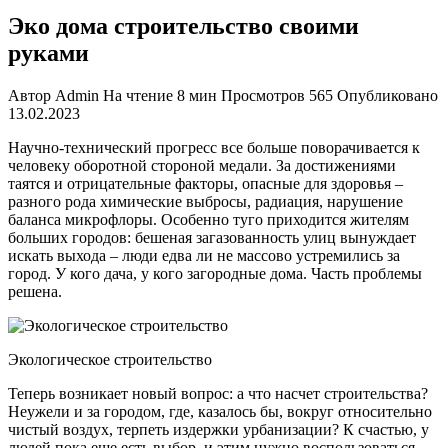
Эко дома строительство своими
руками
Автор
Admin
На чтение
8 мин
Просмотров
565
Опубликовано
13.02.2023
Научно-техническ
ий прогресс все больше поворачивается к
человеку оборотной стороной медали. За достижениями
таятся и отрицательные факторы, опасные для здоровья –
разного рода химические выбросы, радиация, нарушение
баланса микрофлоры. Особенно туго приходится жителям
больших городов: бешеная загазованность улиц вынуждает
искать выхода – люди едва ли не массово устремились за
город. У кого дача, у кого загородные дома. Часть проблемы
решена.
Экологическое строительство
Теперь возникает новый вопрос: а что насчет строительства?
Неужели и за городом, где, казалось бы, вокруг относительно
чистый воздух, терпеть издержки урбанизации? К счастью, у
людей пока еще есть выбор, и этим нужно воспользоваться.