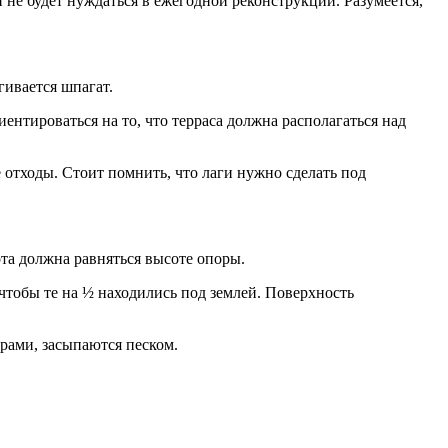
и не будет нуждаться в ежегодной реконструкции. Разумеется,
гивается шпагат.
нтироваться на то, что терраса должна располагаться над
отходы. Стоит помнить, что лаги нужно сделать под
та должна равняться высоте опоры.
чтобы те на ½ находились под землей. Поверхность
рами, засыпаются песком.