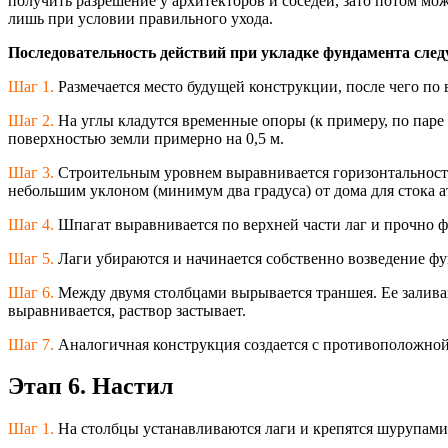
получить разрешение у архитекторов и соседей, зато потом мож
лишь при условии правильного ухода.
Последовательнос
ть действий при укладке фундамента сле
Шаг 1.
Размечается место будущей конструкции, после чего по 
Шаг 2.
На углы кладутся временные опоры (к примеру, по паре 
поверхностью земли примерно на 0,5 м.
Шаг 3.
Строительным уровнем выравнивается горизонтальност
небольшим уклоном (минимум два градуса) от дома для стока 
Шаг 4.
Шпагат выравнивается по верхней части лаг и прочно ф
Шаг 5.
Лаги убираются и начинается собственно возведение фу
Шаг 6.
Между двумя столбцами вырывается траншея. Ее заливаю
выравнивается, раствор застывает.
Шаг 7.
Аналогичная конструкция создается с противоположной 
Этап 6. Настил
Шаг 1.
На столбцы устанавливаются лаги и крепятся шурупами