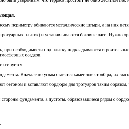
но быть уверенным, что терраса простоит не одно десятилетие, 
дующая.
всему периметру вбиваются металлические штыри, а на них натя
тротуарных плиток) и устанавливаются боковые лаги. Нужно орие
ь
, при необходимости под плитку подкладываются строительные 
атмосферных осадков.
иксируется.
ндамента. Вначале по углам ставятся каменные столбцы, их высо
т бетоном и вставляют бордюры для тротуаров таким образом, 
стороны фундамента, а пустоты, образовавшиеся рядом с бордю
.