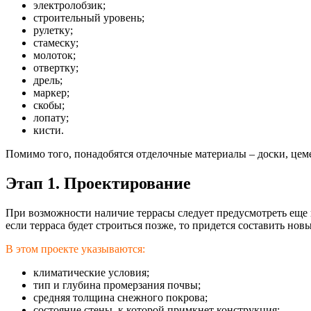
электролобзик;
строительный уровень;
рулетку;
стамеску;
молоток;
отвертку;
дрель;
маркер;
скобы;
лопату;
кисти.
Помимо того, понадобятся отделочные материалы – доски, цемен
Этап 1. Проектирование
При возможности наличие террасы следует предусмотреть еще 
если терраса будет строиться позже, то придется составить нов
В этом проекте указываются:
климатические условия;
тип и глубина промерзания почвы;
средняя толщина снежного покрова;
состояние стены, к которой примкнет конструкция;