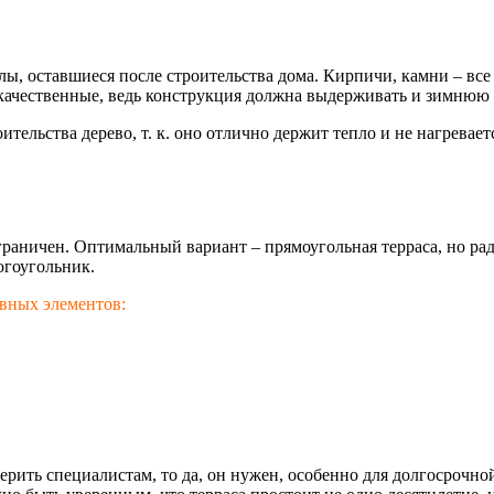
лы, оставшиеся после строительства дома. Кирпичи, камни – вс
 качественные, ведь конструкция должна выдерживать и зимнюю 
тельства дерево, т. к. оно отлично держит тепло и не нагревает
раничен. Оптимальный вариант – прямоугольная терраса, но ра
огоугольник.
овных элементов:
рить специалистам, то да, он нужен, особенно для долгосрочной