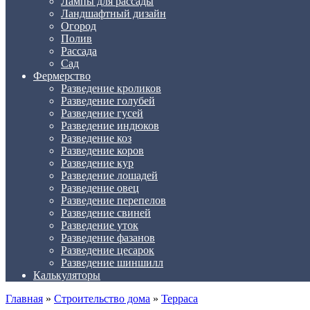
Лампы для рассады
Ландшафтный дизайн
Огород
Полив
Рассада
Сад
Фермерство
Разведение кроликов
Разведение голубей
Разведение гусей
Разведение индюков
Разведение коз
Разведение коров
Разведение кур
Разведение лошадей
Разведение овец
Разведение перепелов
Разведение свиней
Разведение уток
Разведение фазанов
Разведение цесарок
Разведение шиншилл
Калькуляторы
Главная
»
Строительство дома
»
Терраса